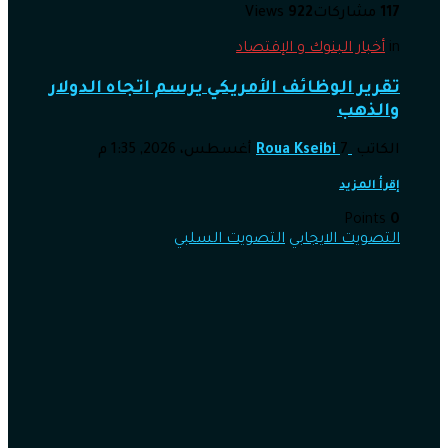
117
مشاركات
922
Views
in
أخبار البنوك و الإقتصاد
تقرير الوظائف الأمريكي يرسم اتجاه الدولار
والذهب
الكاتب
7 أغسطس، 2026, 1:35 م
Roua Kseibi
إقرأ المزيد
Points
0
التصويت الايجابي
التصويت السلبي