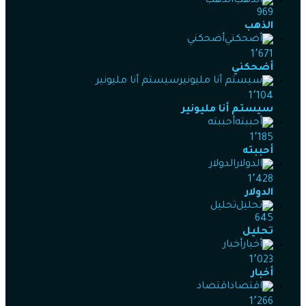
الذهب
969
الذهب
أضحكني
1٬671
أضحكني
سيستم أنا مليونير
1٬104
سيستم أنا مليونير
أحببته
1٬185
أحببته
الدولار
1٬428
الدولار
تحليل
645
تحليل
أخبار
1٬023
أخبار
اقتصاد
1٬266