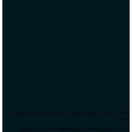
بريطانيا تحقق في اندماج شركتيّ فيوليا وسويز بقيمة 14.6 مليار
دولار
نقلاً عن رويترز | أطلقت هيئة مراقبة مكافحة الاحتكار في