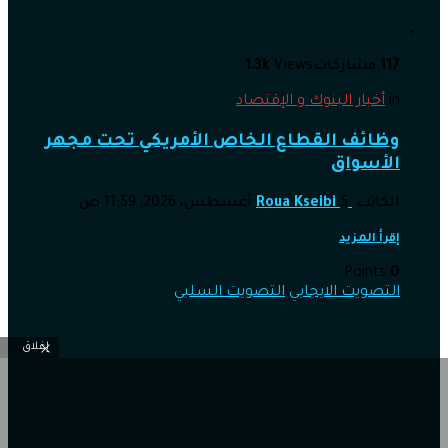
117
مشاركات
Views
1.3k
in
أخبار البنوك و الإقتصاد
وظائف القطاع الخاص الأمريكي تحت مجهر
الأسواق
الكاتب
5 أغسطس، 2026, 11:59 ص
Roua Kseibi
إقرأ المزيد
Points
0
التصويت الايجابي
التصويت السلبي
إغلاق