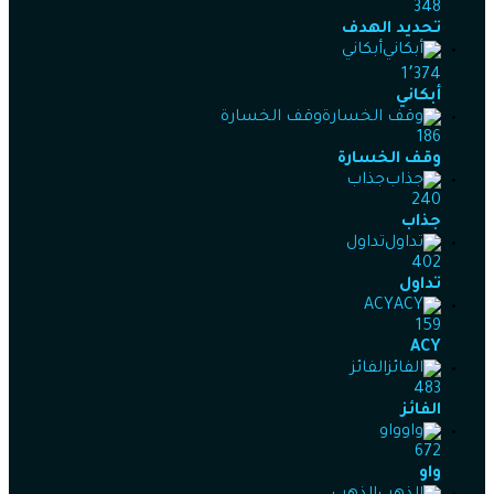
348
تحديد الهدف
أبكاني
1٬374
أبكاني
وقف الخسارة
186
وقف الخسارة
جذاب
240
جذاب
تداول
402
تداول
ACY
159
ACY
الفائز
483
الفائز
واو
672
واو