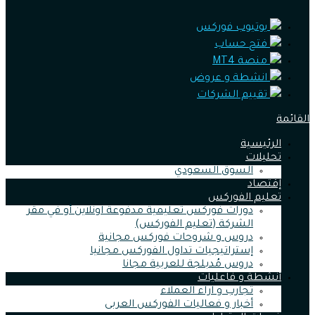
يوتيوب فوركس
فتح حساب
منصة MT4
انشطة و عروض
تقييم الشركات
القائمة
الرئيسية
تحليلات
السوق السعودي
إقتصاد
تعليم الفوركس
دورات فوركس تعليمية مدفوعة اونلاين أو في مقر
الشركة (تعليم الفوركس)
دروس و شروحات فوركس مجانية
إستراتيجيات تداول الفوركس مجانيا
دروس مُدبلجة للعربية مجانا
أنشطة و فاعليات
تجارب و اراء العملاء
أخبار و فعاليات الفوركس العربى