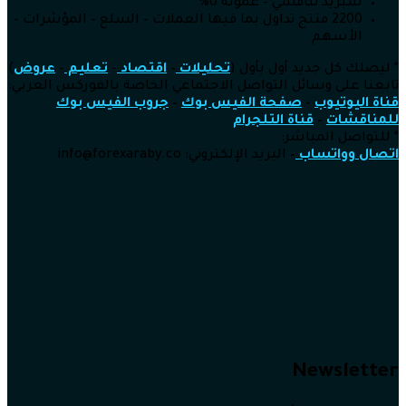
سبريد تنافسي – عمولة 0%
2200 منتج تداول بما فيها العملات – السلع – المؤشرات –
الأسهم
* ليصلك كل جديد أول بأول (
تحليلات
–
اقتصاد
–
تعليم
–
عروض
)
تابعنا على وسائل التواصل الاجتماعي الخاصة بالفوركس العربي:
قناة اليوتيوب
–
صفحة الفيس بوك
–
جروب الفيس بوك
للمناقشات
–
قناة التلجرام
* للتواصل المباشر:
اتصال وواتساب
–
البريد الإلكتروني: info@forexaraby.co
Newsletter