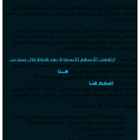
صفقة الاندماج التي تم إبرامها في أبريل، كانت بمثابة نزاع مرير
استمر شهوراً قبل أن تتوصل الشركتان إلى اتفاق كامل في شهر
ديسمبر الحالي.
تتمتع بريطانيا بالقدرة على إصدار أمر ببيع أو سحب جزء من
الأعمال التجارية بالكامل إذا استنتجت في النهاية أن هناك
مخاوف تتعلق بالمنافسة وتأثيرها السلبي لزيادة قوة الاحتكار
الذي يضر بنظام الرأسمالية العالمي.
إقرأ أيضاً :
ارتفعت الأسهم الآسيوية بعد هبوط وول ستريت
يمكنك الاطلاع والتسجيل على كورسات سيستم أنا مليونير
المقدمة من الفوركس العربي من
هــــــنا
لفتح حساب تداول حقيقي أو تجريبي مع شركة ACY
الأسترالية
اضغط هنــا
وتمتع بتداول مميّز مع أقوى ترخيص في العالم ASIC الأسترالي
وجوائز شهرية بقيمة 2 مليار دولار لأول مرة في عالم الفوركس !
مميزات شركة
ACY الأسترالية:
نوع الشركة STP أي تنفيذ مباشر وسريع مع أكبر البنوك
العالمية بدون غرفة مقاصة – No dealing room
رافعة مالية حتى 1:500
حسابات إسلامية