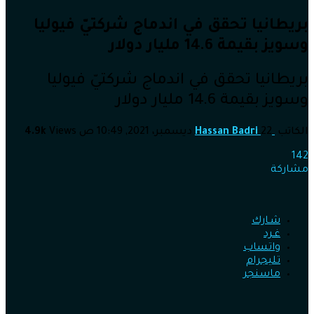
بريطانيا تحقق في اندماج شركتيّ فيوليا
وسويز بقيمة 14.6 مليار دولار
بريطانيا تحقق في اندماج شركتيّ فيوليا
وسويز بقيمة 14.6 مليار دولار
الكاتب
22 ديسمبر، 2021, 10:49 ص
Hassan Badri
Views
4.9k
142
مشاركة
شـارك
غـرد
واتساب
تليجرام
ماسنجر