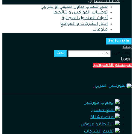
خدمات المتداول
فتح حساب تداول حقيقي او تجريبي
توصيات الفوركس و نتائجها
أدوات المتداول المجانية
اخبار الشركات و المواقع
منوعات
Switch skin
بحث
ابحث عن :
بحث
Login
سيستم انا مليونير
يوتيوب فوركس
فتح حساب
منصة MT4
انشطة و عروض
تقييم الشركات