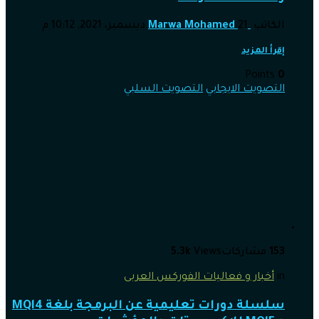
الكاتب
21 ديسمبر، 2021, 10:12 م
Marwa Mohamed
إقرأ المزيد
Points
0
التصويت الايجابي
التصويت السلبي
153
مشاركات
Views
5.3k
in
أخبار و فعاليات الفوركس العربى
سلسلة دورات تعليمية عن البرمجة بلغة MQl4