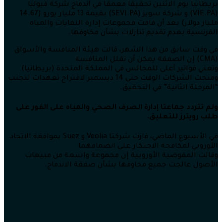
بريطانيا يوم الاثنين تحقيقاً معمقاً في اندماج شركة فيوليا
(VIE.PA) و شركة سويز (SEVI.PA) بقيمة 13 مليار يورو (14.67
مليار دولار) بعد أن قامت مجموعات إدارة النفايات والمياه
الفرنسية بعدم تقديم تنازلات بشأن مخاوفها.
في وقت سابق من هذا الشهر، قالت هيئة المنافسة والأسواق
(CMA) إن الصفقة يمكن أن تقلل المنافسة
وتعني فواتير أعلى للمجالس في المملكة المتحدة (بريطانيا)
ومنحت الشركات الوقت حتى 14 ديسمبر لاقتراح تعهدات لتجنب
“المرحلة الثانية” في التحقيق.
ولم تتردد جماعتا إدارة الصرف الصحي والمياه على الفور على
طلب رويترز للتعليق.
في الأسبوع الماضي، فازت شركتا Veolia و Suez بموافقة الاتحاد
الأوروبي لمكافحة الاحتكار على انضمامهما
وقالت المفوضية الأوروبية إن مجموعة واسعة من مبيعات
الأصول عالجت جميع مخاوفها بشأن صفقة الاندماج.