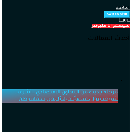
القائمة
Switch skin
Login
سيستم انا مليونير
أحدث المقالات
مرحلة جديدة من التعاون الاقتصادي.. أشرف
شريف يتولى منصبًا قياديًا بحزب حماة وطن