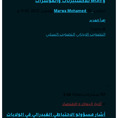
و MQl5 للاكسبيرتات والمؤشرات
الكاتب
20 نوفمبر، 2022, 11:03 م
Marwa Mohamed
إقرأ المزيد
Points
0
التصويت الايجابي
التصويت السلبي
117
مشاركات
Views
5.6k
in
أخبار البنوك و الإقتصاد
أشار مسؤولو الاحتياطي الفيدرالي في الولايات