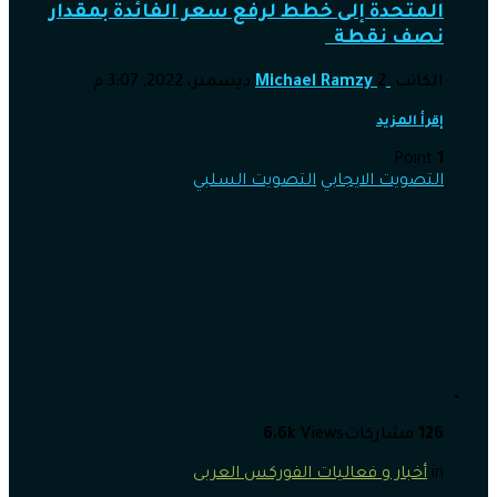
المتحدة إلى خطط لرفع سعر الفائدة بمقدار
نصف نقطة
الكاتب
2 ديسمبر، 2022, 3:07 م
Michael Ramzy
إقرأ المزيد
Point
1
التصويت الايجابي
التصويت السلبي
126
مشاركات
Views
6.6k
in
أخبار و فعاليات الفوركس العربى