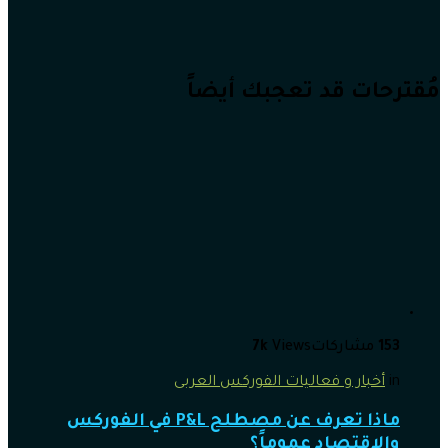
مُقترحات قد تعجبك أيضاً
153
مشاركات
Views
7k
in
أخبار و فعاليات الفوركس العربى
ماذا تعرف عن مصطلح P&L في الفوركس
والاقتصاد عموماً؟