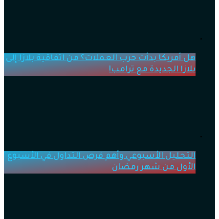
هل أمريكا بدأت حرب العملات؟ من اتفاقية بلازا إلى
بلازا الجديدة مع ترامب!
التحليل الأسبوعي وأهم فرص التداول في الأسبوع
الأول من شهر رمضان