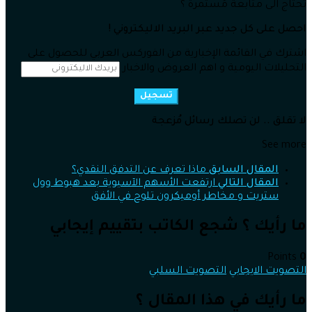
تحتاج الى متابعة مُستمرة ؟
احصل على كل جديد عبر البريد الاليكتروني !
اشترك في القائمة الإخبارية من الفوركس العربي للحصول على
التحليلات اليومية و اهم العروض والاخبار
تسجيل
لا تقلق .. لن تصلك رسائل مُزعجة
See more
المقال السابق
ماذا تعرف عن التدفق النقدي؟
المقال التالي
ارتفعت الأسهم الآسيوية بعد هبوط وول
ستريت و مخاطر أوميكرون تلوح في الأفق
ما رأيك ؟ شجع الكاتب بتقييم إيجابي
Points
0
التصويت الايجابي
التصويت السلبي
ما رأيك في هذا المقال ؟