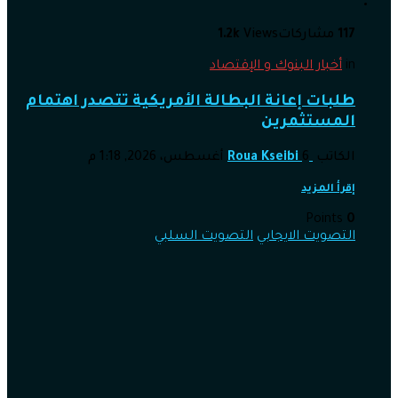
117
مشاركات
Views
1.2k
in
أخبار البنوك و الإقتصاد
طلبات إعانة البطالة الأمريكية تتصدر اهتمام
المستثمرين
الكاتب
6 أغسطس، 2026, 1:18 م
Roua Kseibi
إقرأ المزيد
Points
0
التصويت الايجابي
التصويت السلبي