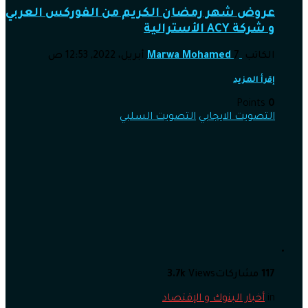
عروض شهر رمضان الكريم من الفوركس العربي
و شركة ACY الأسترالية
الكاتب
7 أبريل، 2022, 12:53 ص
Marwa Mohamed
إقرأ المزيد
Points
0
التصويت الايجابي
التصويت السلبي
117
مشاركات
Views
3.7k
in
أخبار البنوك و الإقتصاد