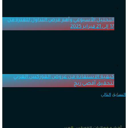
التحليل الأسبوعي وأهم فرص التداول للفترة من
17 إلى 21 فبراير 2025
كيفية الاستفادة من عروض الفوركس العربي
لتحقيق أقصى ربح
السابق
التالي