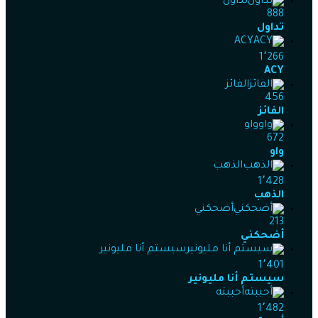
تداول
888
تداول
ACY
1٬266
ACY
الفائز
456
الفائز
واو
672
واو
الذهب
1٬428
الذهب
أضحكني
213
أضحكني
سيستم أنا مليونير
1٬401
سيستم أنا مليونير
أحببته
1٬482