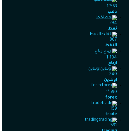
ذهب
1٬563
ذهب
نفط
294
نفط
النفط
807
النفط
ارباح
1٬104
ارباح
اونلاين
240
اونلاين
forex
1٬590
forex
trade
159
trade
trading
591