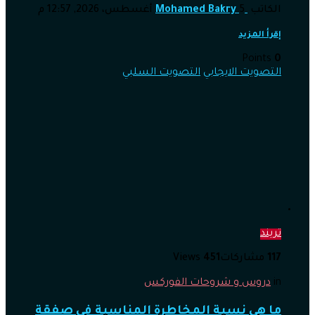
الكاتب
5 أغسطس، 2026, 12:57 م
Mohamed Bakry
إقرأ المزيد
Points
0
التصويت الايجابي
التصويت السلبي
تريند
117
مشاركات
451
Views
in
دروس و شروحات الفوركس
ما هي نسبة المخاطرة المناسبة في صفقة