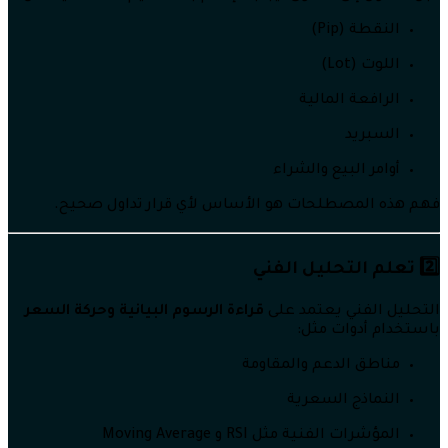
النقطة (Pip)
اللوت (Lot)
الرافعة المالية
السبريد
أوامر البيع والشراء
فهم هذه المصطلحات هو الأساس لأي قرار تداول صحيح.
2️⃣ تعلم التحليل الفني
التحليل الفني يعتمد على
قراءة الرسوم البيانية وحركة السعر
باستخدام أدوات مثل:
مناطق الدعم والمقاومة
النماذج السعرية
المؤشرات الفنية مثل RSI و Moving Average