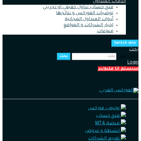
خدمات المتداول
فتح حساب تداول حقيقي او تجريبي
توصيات الفوركس و نتائجها
أدوات المتداول المجانية
اخبار الشركات و المواقع
منوعات
Switch skin
بحث
ابحث عن :
بحث
Login
سيستم انا مليونير
يوتيوب فوركس
فتح حساب
منصة MT4
انشطة و عروض
تقييم الشركات