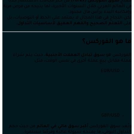
أصبح
سوق الفوركس (Forex)
من أكثر مجالات الاستثمار جذبًا
في العالم العربي خلال السنوات الأخيرة، لما يتيحه من فرص مرنة
وإمكانية البدء برأس مال محدود.
لكن النجاح في هذا المجال لا يعتمد على الحظ أو التوصيات، بل
على
التعلم الصحيح والفهم العميق لأساسيات التداول
.
ما هو الفوركس؟
الفوركس هو
سوق تبادل العملات الأجنبية
، حيث يتم شراء
عملة مقابل بيع عملة أخرى في نفس الوقت، مثل:
EUR/USD
GBP/USD
ويُعد سوق الفوركس
أكبر سوق مالي في العالم
من حيث حجم
التداول اليومي، ما يمنحه سيولة عالية وفرصًا مستمرة.