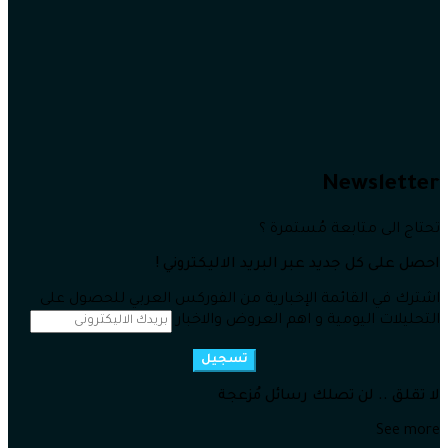
Newsletter
تحتاج الى متابعة مُستمرة ؟
احصل على كل جديد عبر البريد الاليكتروني !
اشترك في القائمة الإخبارية من الفوركس العربي للحصول على
التحليلات اليومية و اهم العروض والاخبار
تسجيل
لا تقلق .. لن تصلك رسائل مُزعجة
See more