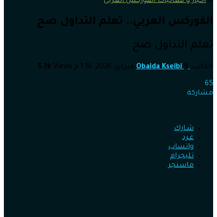
in
أخبار و فعاليات الفوركس العربى
الفوركس العربي.. تعلم التداول صح
تعلم التداول صح
الكاتب
9 فبراير، 2026, 1:16 م
Obaida Kseibi
Views
5.3k
65
مشاركة
شـارك
غـرد
واتساب
تليجرام
ماسنجر