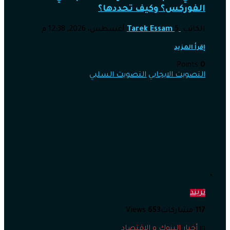
الفوركس؟ وكيف تحددها؟
الكاتب
5 أغسطس، 2026, 12:38 م
Tarek Essam
إقرأ المزيد
Points
0
التصويت الايجابي
التصويت السلبي
تريند
117
مشاركات
653
Views
in
أخبار البنوك و الإقتصاد