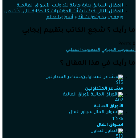
المقال السابق
بداية هادئة لتداولات الأسواق العالمية
المقال التالي
كيف نشأت المؤشرات ؟ الحكاية اللي بدأت من
ورقة جريدة وتحوّلت لأكبر أسواق العالم
ما رأيك ؟ شجع الكاتب بتقييم إيجابي
Points
0
التصويت الايجابي
التصويت السلبي
ما رأيك في هذا المقال ؟
مشاعر المتداولين
915
مشاعر المتداولين
الأوراق المالية
402
الأوراق المالية
اسواق المال
1٬536
اسواق المال
التداول
510