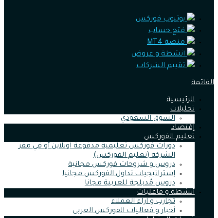
يوتيوب فوركس
فتح حساب
منصة MT4
انشطة و عروض
تقييم الشركات
القائمة
الرئيسية
تحليلات
السوق السعودي
إقتصاد
تعليم الفوركس
دورات فوركس تعليمية مدفوعة اونلاين أو في مقر
الشركة (تعليم الفوركس)
دروس و شروحات فوركس مجانية
إستراتيجيات تداول الفوركس مجانيا
دروس مُدبلجة للعربية مجانا
أنشطة و فاعليات
تجارب و اراء العملاء
أخبار و فعاليات الفوركس العربى