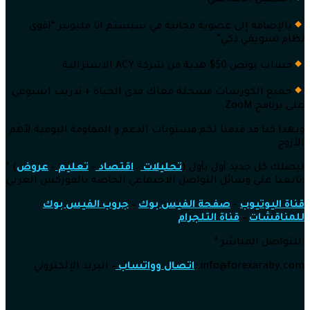
التحليل الأساسي
بالإضافة إلى عضوية مجانية في سيستم انا مليونير “اقوى
نظام تسويقي ذكي”
حساب بونص 50$ هدية من شركة ACY الاسترالية
جميع الكورسات مسجلة معاك مدى الحياة + تدريب اسبوعي
على برنامج ZooM
وبهذا كنا قد قدمنا لكم مستويات الدعم و المقاومة اليومية لأهم
الأزوج
* ليصلك كل جديد أول بأول (
تحليلات
–
اقتصاد
–
تعليم
–
عروض
)
تابعنا على وسائل التواصل الاجتماعي الخاصة بالفوركس العربي:
قناة اليوتيوب
–
صفحة الفيس بوك
–
جروب الفيس بوك
للمناقشات
–
قناة التلجرام
* للتواصل المباشر:
@forexaraby.com
البريد الإلكتروني: info
اتصال وواتساب
–