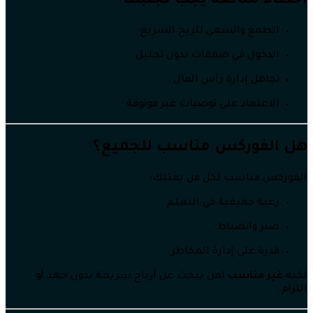
أخطاء شائعة يجب تجنبها
الطمع والسعي للربح السريع
الدخول في صفقات بدون تحليل
تجاهل إدارة رأس المال
الاعتماد على توصيات غير موثوقة
هل الفوركس مناسب للجميع؟
الفوركس مناسب لكل من يمتلك:
رغبة حقيقية في التعلم
صبر وانضباط
قدرة على إدارة المخاطر
لكنه
غير مناسب
لمن يبحث عن أرباح سريعة بدون جهد أو
التزام.