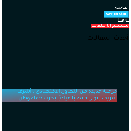
القائمة
Switch skin
Login
سيستم انا مليونير
أحدث المقالات
مرحلة جديدة من التعاون الاقتصادي.. أشرف
شريف يتولى منصبًا قياديًا بحزب حماة وطن