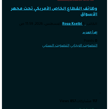
وظائف القطاع الخاص الأمريكي تحت مجهر
الأسواق
الكاتب
5 أغسطس، 2026, 11:59 ص
Roua Kseibi
إقرأ المزيد
Points
0
التصويت الايجابي
التصويت السلبي
117
مشاركات
857
Views