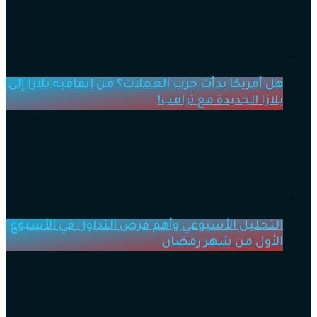
هل أمريكا بدأت حرب العملات؟ من اتفاقية بلازا إلى
بلازا الجديدة مع ترامب!
التحليل الأسبوعي وأهم فرص التداول في الأسبوع
الأول من شهر رمضان