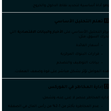
وهو أداة أساسية لتحديد نقاط الدخول والخروج.
3️⃣ تعلم التحليل الأساسي
يركز التحليل الأساسي على
الأخبار والبيانات الاقتصادية
التي
تحرك السوق، مثل:
أسعار الفائدة
قرارات البنوك المركزية
بيانات التوظيف والتضخم
هذه العوامل تؤثر بشكل مباشر على قوة وضعف العملات.
4️⃣ إدارة المخاطر في الفوركس
إدارة المخاطر عنصر لا غنى عنه، وتشمل:
عدم المخاطرة بأكثر من 1–2% من رأس المال في الصفقة