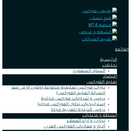
يوتيوب فوركس
فتح حساب
منصة MT4
انشطة و عروض
تقييم الشركات
القائمة
الرئيسية
تحليلات
السوق السعودي
إقتصاد
تعليم الفوركس
دورات فوركس تعليمية مدفوعة اونلاين أو في مقر
الشركة (تعليم الفوركس)
دروس و شروحات فوركس مجانية
إستراتيجيات تداول الفوركس مجانيا
دروس مُدبلجة للعربية مجانا
أنشطة و فاعليات
تجارب و اراء العملاء
أخبار و فعاليات الفوركس العربى