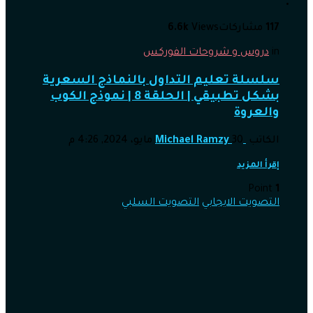
117
مشاركات
Views
6.6k
in
دروس و شروحات الفوركس
سلسلة تعليم التداول بالنماذج السعرية
بشكل تطبيقي | الحلقة 8 | نموذج الكوب
والعروة
الكاتب
30 مايو، 2024, 4:26 م
Michael Ramzy
إقرأ المزيد
Point
1
التصويت الايجابي
التصويت السلبي