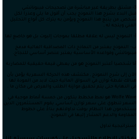
3- مشتق بطريقة غير مباشرة من تصحيحات فيبوناتشي
قبل البدء بشرح هذا النموذج يجب أن أقول ما يلي وعذرا لكل
شخص, من يتبع هذا النموذج ويؤمن به يترك كل أنواع التحليل
الفني ويتجه له ,
أ- النموذج ليس له علاقة مطلقا بموجات إليوت بل هو خاضع لها
ب- النموذج يعتبر من النماذج ذات المصداقية العالية فدمج
فيبوناتشي وقواعده الأساسية يعتبر عنصر أساسي للنجاح.
أنا شخصيا أعتبر النموذج هو من يعطي قيمة حقيقية للمضاربة
الآن إلى شرح النموذج , مكتشف هذه الحركة السعرية يؤمن بأن
هنالك نقطة توازن في السواق المالية حيث لابد من العودة لها
في النهاية حتى يتم تحقيق موازنة الطلب والعرض في مكان ما .
Wolfe Wave هو نمط مخطط يتكون من خمسة أنماط موجية في
السعر تنطوي على سعر توازن أساسي, يقوم المستثمرون الذين
يستخدمون هذا النظام بوقت تداولاتهم بناءً على خطوط
المقاومة والدعم المشار إليها في النموذج.
استراتيجية تداول
يمكنك الاطلاع والتسجيل على كورسات سيستم انا