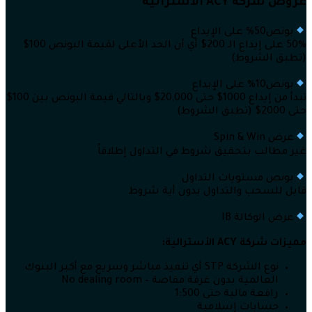
عروض شركة ACY الاسترالية
بونص50% على الإيداع
50% على إيداع الـ 200$ أي أن الحد الأعلى لقيمة البونص 100$
(تطبق الشروط)
بونص10% على الإيداع
تبدأ من إيداع 1000$ حتى 20,000$ وبالتالي قيمة البونص بين 100$
حتى 2000$ (تطبق الشروط)
عرض Spin & Win
غير مطالب بتحقيق شروط في التداول إطلاقاً
بونص مستويات التداول
قابل للسحب والتداول بدون أية شروط
عرض الوكالة IB
مميزات شركة
ACY الأسترالية:
نوع الشركة STP أي تنفيذ مباشر وسريع مع أكبر البنوك
العالمية بدون غرفة مقاصة – No dealing room
رافعة مالية حتى 1:500
حسابات إسلامية