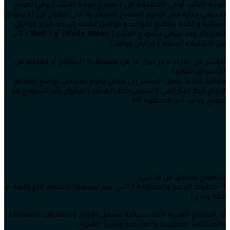
موجة الذئب أو في الحقيقة هي ( نموذج موجة الذئب ) وهي نموذج
طبيعي مثله مثل جميع النماذج السعرية التي تتكون في الأسواق
المالية و لكنه يخضع لقواعد و قوانين تشبه إلى حد كبير قوانين
الفيزياء وقد سمي بنموذج الذئب ( Wolfe Waves) أو ( Wolf ) لأن
من اكتشفه اسمه ( برايان وولف ).
الكثير من الآراء تدور حول ما هي مصداقية النموذج أو كفاءته في
الأسواق المالية
وغالبا عندما يصل السعر إلى مكان يقوم شخص بوضع النقاط
لإنتاج خط اعتراضي ( يسمى خط الهدف ) ليقول بأن النموذج هو
نموذج وولف ألم تلاحظوه !!!!!!
النموذج مشتق من ما يلي:
1- خطوط الدعم والمقاومة ( التي يتم رسمها باعتماد قاع وقمة أو
قمة وقاع )
2- النماذج الفنية الكلاسيكية تشمل الأوتاد والمثلثات المتماثلة
والمثلثات الصاعدة والهابطة وأخيرا القنوات