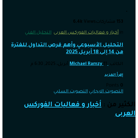
153
مشاركات
Views
6.4k
in
أخبار و فعاليات الفوركس العربى
,
التحليل الفني
التحليل الأسبوعي وأهم فرص التداول للفترة
من 14 إلى 18 أبريل 2025
الكاتب
11 أبريل، 2025, 6:30 م
Michael Ramzy
إقرأ المزيد
Points
0
التصويت الايجابي
التصويت السلبي
الكثير من :
أخبار و فعاليات الفوركس
العربى