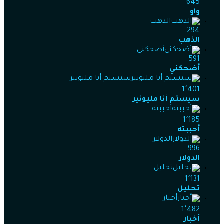
645
واو
الذهب
294
الذهب
أضحكني
591
أضحكني
سيستم أنا مليونير
1٬401
سيستم أنا مليونير
أحببته
1٬185
أحببته
الدولار
996
الدولار
تحليل
1٬131
تحليل
أخبار
1٬482
أخبار