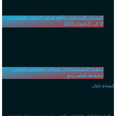
التحليل الأسبوعي وأهم فرص التداول للفترة من
17 إلى 21 فبراير 2025
كيفية الاستفادة من عروض الفوركس العربي
لتحقيق أقصى ربح
السابق
التالي