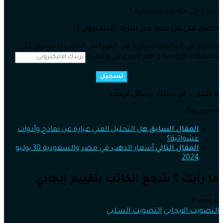
تحتاج الى متابعة مُستمرة ؟
احصل على كل جديد عبر البريد الاليكتروني !
اشترك في القائمة الإخبارية من الفوركس العربي للحصول على
التحليلات اليومية و اهم العروض والاخبار
تسجيل
لا تقلق .. لن تصلك رسائل مُزعجة
See more
المقال السابق
هل التحليل الفني عبارة عن نماذج وأدوات
عشوائية؟
المقال التالي
أسعار الذهب في مصر والسعودية 30 يوليو
2024
ما رأيك ؟ شجع الكاتب بتقييم إيجابي
Points
0
التصويت الايجابي
التصويت السلبي