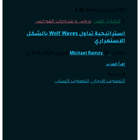
117
مشاركات
Views
4.8k
in
التحليل الفني
,
دروس و شروحات الفوركس
استراتيجية تداول Wolf Waves بالشكل
الاستمراري
الكاتب
23 أكتوبر، 2024, 5:34 م
Michael Ramzy
إقرأ المزيد
Points
0
التصويت الايجابي
التصويت السلبي