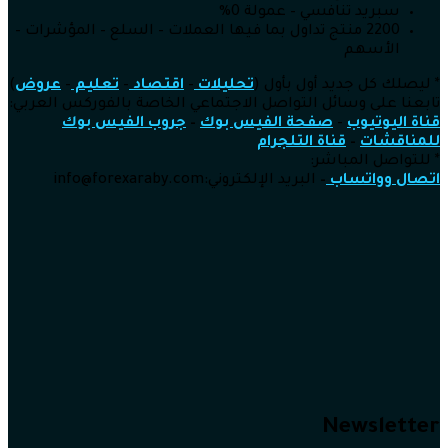
سبريد تنافسي – عمولة 0%
2200 منتج تداول بما فيها العملات – السلع – المؤشرات –
الأسهم
* ليصلك كل جديد أول بأول (
تحليلات
–
اقتصاد
–
تعليم
–
عروض
)
تابعنا على وسائل التواصل الاجتماعي الخاصة بالفوركس العربي:
قناة اليوتيوب
–
صفحة الفيس بوك
–
جروب الفيس بوك
للمناقشات
–
قناة التلجرام
* للتواصل المباشر:
اتصال وواتساب
–
البريد الإلكتروني:info
@forexaraby.com
Newsletter