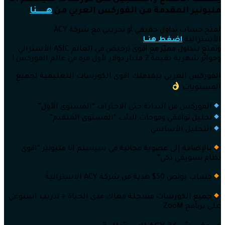
مليونير المقدمة من الفوركس العربي من
هــــــنا
لفتح حساب تداول حقيقي أو تجريبي مع شركة ACY
الأسترالية
اضغط هنــا
وتمتع بتداول مميّز مع أقوى ترخيص في العالم ASIC الأسترالي
وجوائز شهرية بقيمة 2 مليار دولار لأول مرة في عالم الفوركس !
الفوركس العربي بيقدملك اقوى الكورسات التعليمية لجميع
المستويات
الفوركس من البداية حتى الاحتراف “المستوى الأول”
تحليل توافقي وموجات الذئب “المستوى المتقدم”
التحليل الأساسي
بالإضافة إلى عضوية مجانية في سيستم انا مليونير “اقوى
نظام تسويقي ذكي”
حساب بونص 50$ هدية من شركة ACY الاستراليةَ
جميع الكورسات مسجلة معاك مدى الحياة + تدريب اسبوعي
على برنامج ZooM