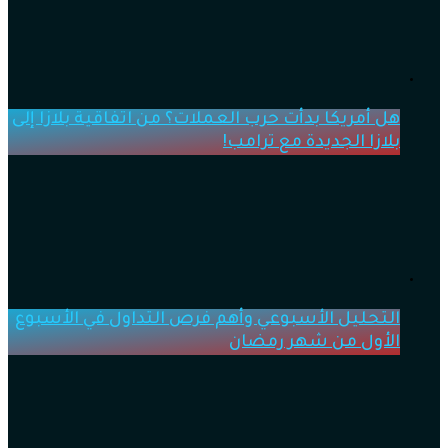
هل أمريكا بدأت حرب العملات؟ من اتفاقية بلازا إلى
بلازا الجديدة مع ترامب!
التحليل الأسبوعي وأهم فرص التداول في الأسبوع
الأول من شهر رمضان