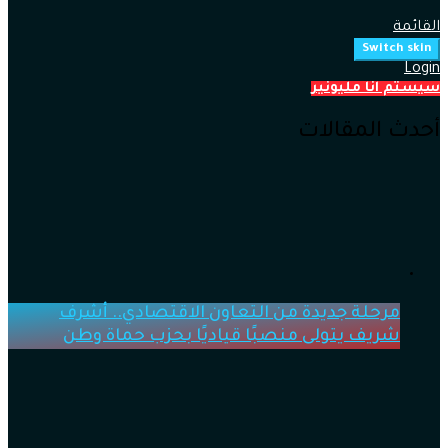
القائمة
Switch skin
Login
سيستم انا مليونير
أحدث المقالات
مرحلة جديدة من التعاون الاقتصادي.. أشرف
شريف يتولى منصبًا قياديًا بحزب حماة وطن