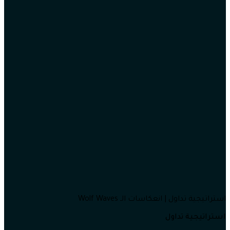
استراتيجية تداول | انعكاسات الـ Wolf Waves
استراتيجية تداول