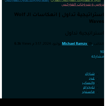
in
أخبار و فعاليات الفوركس العربى
,
إستراتيجيات تداول الفوركس
,
دروس و شروحات الفوركس
استراتيجية تداول | انعكاسات الـ Wolf
Waves
استراتيجية تداول
الكاتب
29 يوليو، 2024, 3:17 م
Michael Ramzy
Views
6.3k
90
مشاركة
شـارك
غـرد
واتساب
تليجرام
ماسنجر