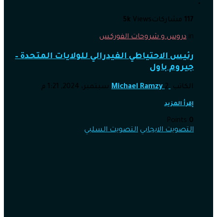
117
مشاركات
Views
5k
in
دروس و شروحات الفوركس
رئيس الاحتياطي الفيدرالي للولايات المتحدة –
جيروم باول
الكاتب
2 سبتمبر، 2024, 1:21 م
Michael Ramzy
إقرأ المزيد
Points
0
التصويت الايجابي
التصويت السلبي