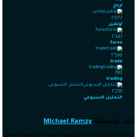
402
ارباح
اونلاين
1٬077
اونلاين
forex
1٬347
forex
trade
1٬590
trade
trading
780
trading
التحليل الاسبوعي
1٬239
التحليل الاسبوعي
كُتب بواسطة
Michael Ramzy
محاضر و محلل فني خبره تداول تفوق ٨ سنوات في أسواق الاسهم