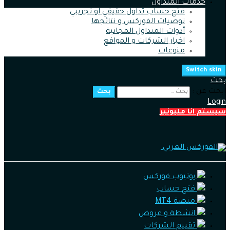
خدمات المتداول
فتح حساب تداول حقيقي او تجريبي
توصيات الفوركس و نتائجها
أدوات المتداول المجانية
اخبار الشركات و المواقع
منوعات
Switch skin
بحث
ابحث عن :
بحث
Login
سيستم انا مليونير
يوتيوب فوركس
فتح حساب
منصة MT4
انشطة و عروض
تقييم الشركات