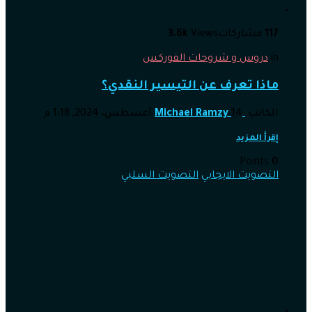
117
مشاركات
Views
3.6k
in
دروس و شروحات الفوركس
ماذا تعرف عن التيسير النقدي؟
الكاتب
14 أغسطس، 2024, 1:18 م
Michael Ramzy
إقرأ المزيد
Points
0
التصويت الايجابي
التصويت السلبي