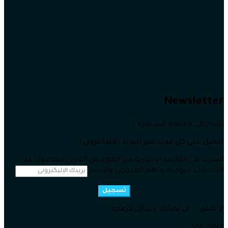
Newsletter
تحتاج الى متابعة مُستمرة ؟
احصل على كل جديد عبر البريد الاليكتروني !
اشترك في القائمة الإخبارية من الفوركس العربي للحصول على
التحليلات اليومية و اهم العروض والاخبار
تسجيل
لا تقلق .. لن تصلك رسائل مُزعجة
See more