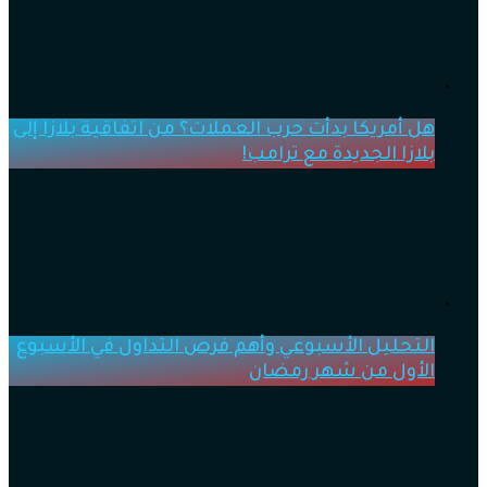
هل أمريكا بدأت حرب العملات؟ من اتفاقية بلازا إلى
بلازا الجديدة مع ترامب!
التحليل الأسبوعي وأهم فرص التداول في الأسبوع
الأول من شهر رمضان