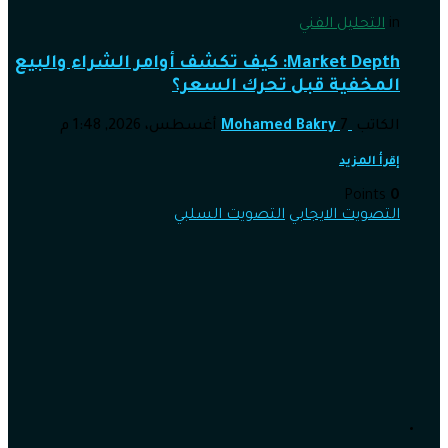
in
التحليل الفني
Market Depth: كيف تكشف أوامر الشراء والبيع
المخفية قبل تحرك السعر؟
الكاتب
7 أغسطس، 2026, 1:48 م
Mohamed Bakry
إقرأ المزيد
Points
0
التصويت الايجابي
التصويت السلبي