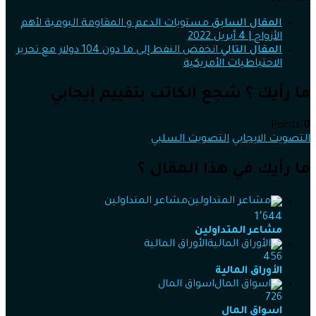
المقال السابق
مستويات الدعم و المقاومة اليومية لأهم
الأزواج | 4 أبريل 2022
المقال التالي
انخفض النفط إلى ما دون 104 دولار مع تحرير
الاحتياطيات الأمريكية
ما رأيك ؟ شجع الكاتب بتقييم إيجابي
Points
0
التصويت الايجابي
التصويت السلبي
ما رأيك في هذا المقال ؟
مشاعر المتداولين
1٬644
مشاعر المتداولين
الأوراق المالية
456
الأوراق المالية
اسواق المال
726
اسواق المال