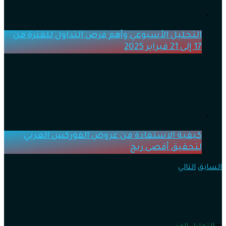
التحليل الأسبوعي وأهم فرص التداول للفترة من
17 إلى 21 فبراير 2025
كيفية الاستفادة من عروض الفوركس العربي
لتحقيق أقصى ربح
السابق
التالي