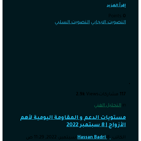
إقرأ المزيد
Points
0
التصويت الايجابي
التصويت السلبي
117
مشاركات
Views
2.9k
in
التحليل الفني
مستويات الدعم و المقاومة اليومية لأهم
الأزواج | 8 سبتمبر 2022
الكاتب
8 سبتمبر، 2022, 11:29 ص
Hassan Badri