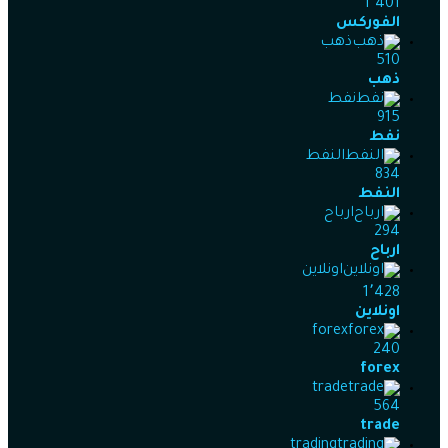
1٬401
الفوركس
ذهب
510
ذهب
نفط
915
نفط
النفط
834
النفط
ارباح
294
ارباح
اونلاين
1٬428
اونلاين
forex
240
forex
trade
564
trade
trading