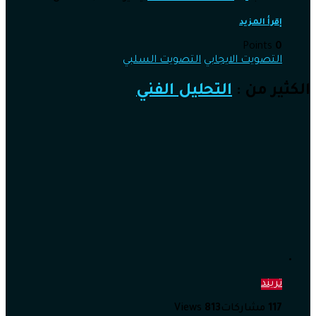
إقرأ المزيد
Points
0
التصويت الايجابي
التصويت السلبي
الكثير من :
التحليل الفني
تريند
117
مشاركات
813
Views