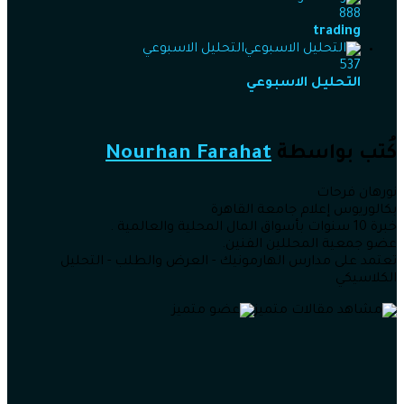
888
trading
التحليل الاسبوعي
537
التحليل الاسبوعي
كُتب بواسطة
Nourhan Farahat
نورهان فرحات
بكالوريوس إعلام جامعة القاهرة
خبرة 10 سنوات بأسواق المال المحلية والعالمية .
عضو جمعية المحللين الفنين.
تعتمد على مدارس الهارمونيك - العرض والطلب - التحليل
الكلاسيكي