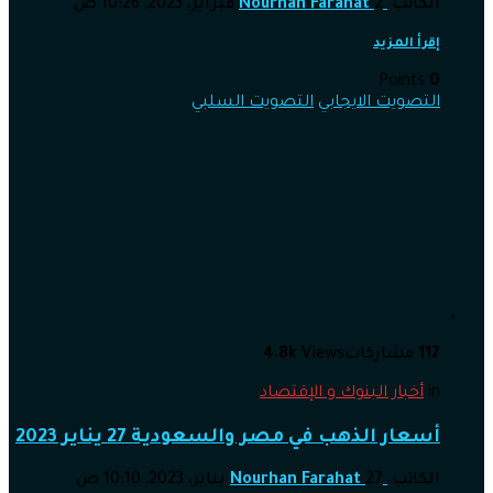
الكاتب
2 فبراير، 2023, 10:26 ص
Nourhan Farahat
إقرأ المزيد
Points
0
التصويت الايجابي
التصويت السلبي
117
مشاركات
Views
4.8k
in
أخبار البنوك و الإقتصاد
أسعار الذهب في مصر والسعودية 27 يناير 2023
الكاتب
27 يناير، 2023, 10:10 ص
Nourhan Farahat