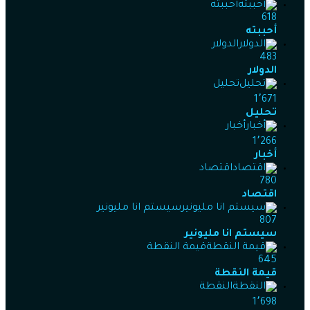
أحببته
618
أحببته
الدولار
483
الدولار
تحليل
1٬671
تحليل
أخبار
1٬266
أخبار
اقتصاد
780
اقتصاد
سيستم انا مليونير
807
سيستم انا مليونير
قيمة النقطة
645
قيمة النقطة
النقطة
1٬698