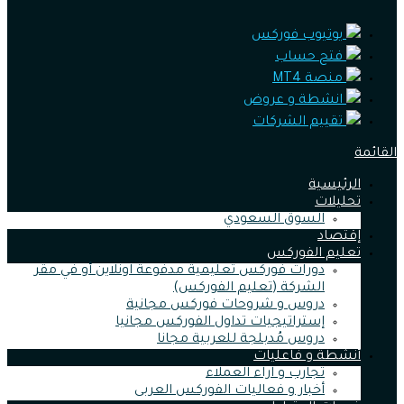
يوتيوب فوركس
فتح حساب
منصة MT4
انشطة و عروض
تقييم الشركات
القائمة
الرئيسية
تحليلات
السوق السعودي
إقتصاد
تعليم الفوركس
دورات فوركس تعليمية مدفوعة اونلاين أو في مقر
الشركة (تعليم الفوركس)
دروس و شروحات فوركس مجانية
إستراتيجيات تداول الفوركس مجانيا
دروس مُدبلجة للعربية مجانا
أنشطة و فاعليات
تجارب و اراء العملاء
أخبار و فعاليات الفوركس العربى