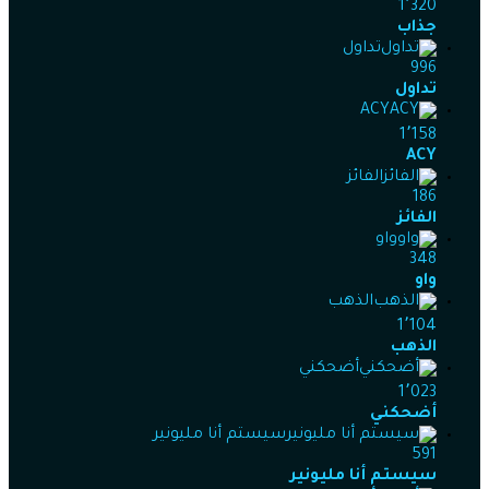
1٬320
جذاب
تداول
996
تداول
ACY
1٬158
ACY
الفائز
186
الفائز
واو
348
واو
الذهب
1٬104
الذهب
أضحكني
1٬023
أضحكني
سيستم أنا مليونير
591
سيستم أنا مليونير