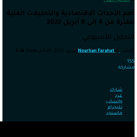
in
التحليل الفني
أهم الأحداث الاقتصادية والتحليلات الفنية
للفترة من 4 إلى 8 أبريل 2022
التحليل الأسبوعي
الكاتب
4 أبريل، 2022, 8:20 م
Nourhan Farahat
Views
5.2k
155
مشاركة
شـارك
غـرد
واتساب
تليجرام
ماسنجر