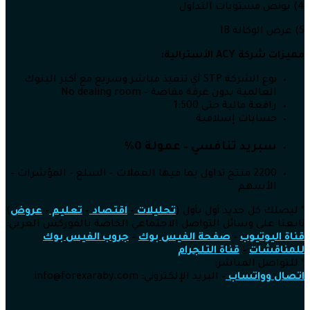
4) بونص مستويات التداول
5) عرض الوكالة IB
مميزات شركة
ACY الأسترالية:
نوع الشركة STP أي تنفيذ مباشر وسريع مع أكبر البنوك
العالمية بدون غرفة مقاصة – No dealing room
رافعة مالية حتى 1:500
حسابات إسلامية
سبريد تنافسي – عمولة 0%
2200 منتج تداول بما فيها العملات – السلع – المؤشرات –
الأسهم
* ليصلك كل جديد أول بأول (
تحليلات
–
اقتصاد
–
تعليم
–
عروض
)
تابعنا على وسائل التواصل الاجتماعي الخاصة بالفوركس العربي:
قناة اليوتيوب
–
صفحة الفيس بوك
–
جروب الفيس بوك
للمناقشات
–
قناة التلجرام
* للتواصل المباشر:
اتصال وواتساب
–
البريد الإلكتروني: info@forexaraby.com