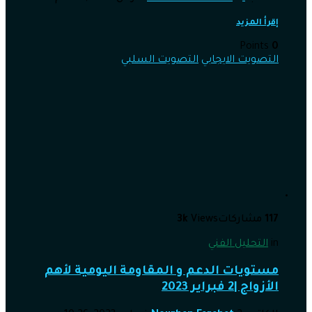
إقرأ المزيد
Points
0
التصويت الايجابي
التصويت السلبي
117
مشاركات
Views
3k
in
التحليل الفني
مستويات الدعم و المقاومة اليومية لأهم
الأزواج |2 فبراير 2023