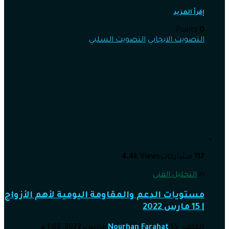
إقرأ المزيد
Points
0
التصويت الايجابي
التصويت السلبي
117
مشاركات
Views
4.4k
in
التحليل الفني
مستويات الدعم والمقاومة اليومية لأهم الأزواج
| 15 مارس 2022
الكاتب
15 مارس، 2022, 1:02 م
Nourhan Farahat