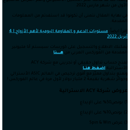
وبهذا كنا قد قدمنا لكم التحليل الأسبوعي وأهم الفرص للأسبوع
الأول من شهر مارس 2022
في نهاية المقال نتمنى أن تكونوا قد استفدتم من المعلومات
المقدمة.
اقرأ ايضاً :
مستويات الدعم و المقاومة اليومية لأهم الأزواج | 4
أبريل 2022
يمكنك الاطلاع والتسجيل على كورسات سيستم أنا مليونير
المقدمة من الفوركس العربي من
هــــــنا
لفتح حساب تداول حقيقي أو تجريبي مع شركة ACY
الأسترالية
اضغط هنــا
وتمتع بتداول مميّز مع أقوى ترخيص في العالم ASIC الأسترالي
وجوائز شهرية بقيمة 2 مليار دولار لأول مرة في عالم الفوركس !
عروض شركة ACY الاسترالية
1) بونص50% على الإيداع
2) بونص10% على الإيداع
3) عرض Spin & Win