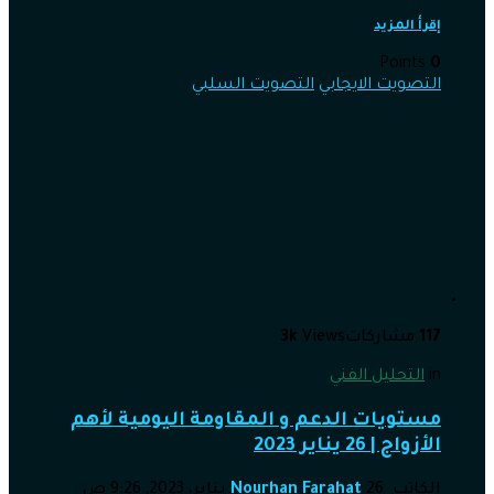
إقرأ المزيد
Points
0
التصويت الايجابي
التصويت السلبي
117
مشاركات
Views
3k
in
التحليل الفني
مستويات الدعم و المقاومة اليومية لأهم
الأزواج | 26 يناير 2023
الكاتب
26 يناير، 2023, 9:26 ص
Nourhan Farahat