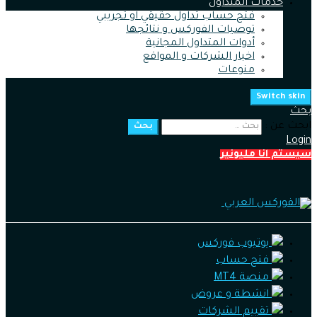
خدمات المتداول
فتح حساب تداول حقيقي او تجريبي
توصيات الفوركس و نتائجها
أدوات المتداول المجانية
اخبار الشركات و المواقع
منوعات
Switch skin
بحث
ابحث عن :
بحث
Login
سيستم انا مليونير
يوتيوب فوركس
فتح حساب
منصة MT4
انشطة و عروض
تقييم الشركات