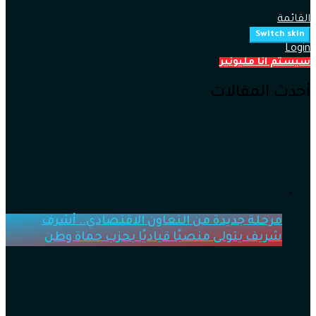
القائمة
Switch skin
Login
سيستم انا مليونير
أحدث المقالات
مرحلة جديدة من التعاون الاقتصادي.. أشرف
شريف يتولى منصبًا قياديًا بحزب حماة وطن