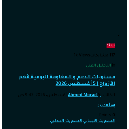
تريند
117
مشاركات
Views
1k
in
التحليل الفني
مستويات الدعم و المقاومة اليومية لأهم
الأزواج | 5 أغسطس 2026
الكاتب
5 أغسطس، 2026, 9:43 ص
Ahmed Morad
إقرأ المزيد
Points
0
التصويت الايجابي
التصويت السلبي