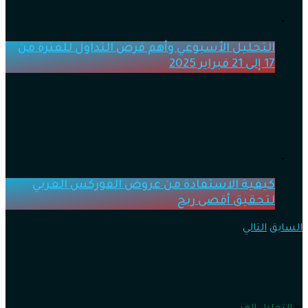
التحليل الأسبوعي وأهم فرص التداول للفترة من
17 إلى 21 فبراير 2025
كيفية الاستفادة من عروض الفوركس العربي
لتحقيق أقصى ربح
السابق
التالي