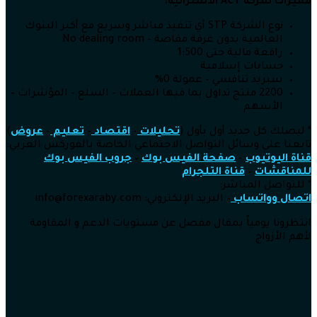
مميزات شركة
ACY الأسترالية:
نوع الشركة STP أي تنفيذ مباشر وسريع مع أكبر البنوك
العالمية بدون غرفة مقاصة – No dealing room
رافعة مالية حتى 1:500
حسابات إسلامية
سبريد تنافسي – عمولة 0%
2200 منتج تداول بما فيها العملات – السلع – المؤشرات –
الأسهم
* ليصلك كل جديد أول بأول (
تحليلات
–
اقتصاد
–
تعليم
–
عروض
)
تابعنا على وسائل التواصل الاجتماعي الخاصة بالفوركس العربي:
قناة اليوتيوب
–
صفحة الفيس بوك
–
جروب الفيس بوك
للمناقشات
–
قناة التلجرام
* للتواصل المباشر:
اتصال وواتساب
–
البريد الإلكتروني: info
@forexaraby.com
انتظرونا يومياً بمقال مفصل عن مستويات الدعم و المقاومة
لأهم الأزواج