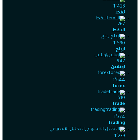
1٬428
نفط
النفط
267
النفط
ارباح
1٬590
ارباح
اونلاين
942
اونلاين
forex
1٬644
forex
trade
510
trade
trading
1٬374
trading
التحليل الاسبوعي
1٬239