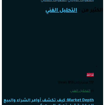
التصويت الايجابي
التصويت السلبي
الكثير من :
التحليل الفني
تريند
117
مشاركات
813
Views
in
التحليل الفني
Market Depth: كيف تكشف أوامر الشراء والبيع