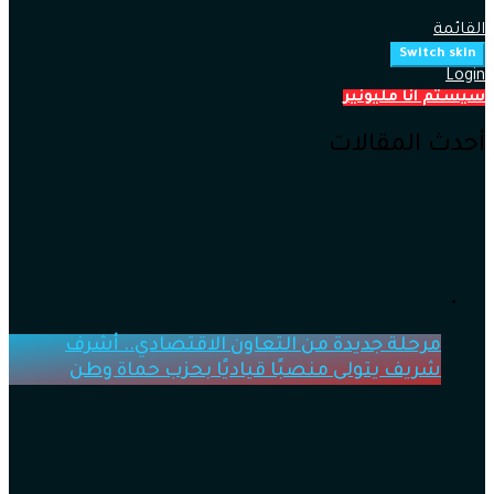
القائمة
Switch skin
Login
سيستم انا مليونير
أحدث المقالات
مرحلة جديدة من التعاون الاقتصادي.. أشرف
شريف يتولى منصبًا قياديًا بحزب حماة وطن