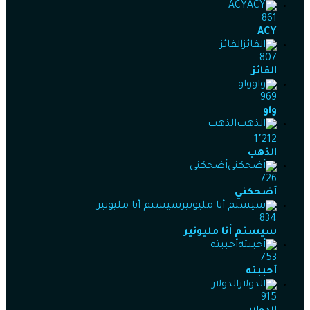
ACY
861
ACY
الفائز
807
الفائز
واو
969
واو
الذهب
1٬212
الذهب
أضحكني
726
أضحكني
سيستم أنا مليونير
834
سيستم أنا مليونير
أحببته
753
أحببته
الدولار
915