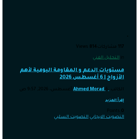
117
مشاركات
814
Views
in
التحليل الفني
مستويات الدعم و المقاومة اليومية لأهم
الأزواج | 6 أغسطس 2026
الكاتب
6 أغسطس، 2026, 9:57 ص
Ahmed Morad
إقرأ المزيد
Points
0
التصويت الايجابي
التصويت السلبي