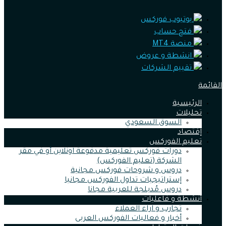
يوتيوب فوركس
فتح حساب
منصة MT4
انشطة و عروض
تقييم الشركات
القائمة
الرئيسية
تحليلات
السوق السعودي
إقتصاد
تعليم الفوركس
دورات فوركس تعليمية مدفوعة اونلاين أو في مقر
الشركة (تعليم الفوركس)
دروس و شروحات فوركس مجانية
إستراتيجيات تداول الفوركس مجانيا
دروس مُدبلجة للعربية مجانا
أنشطة و فاعليات
تجارب و اراء العملاء
أخبار و فعاليات الفوركس العربى