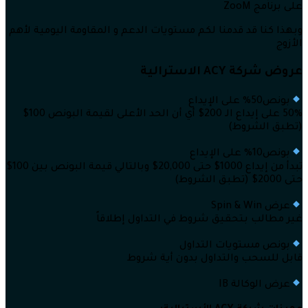
على برنامج ZooM
وبهذا كنا قد قدمنا لكم مستويات الدعم و المقاومة اليومية لأهم
الأزوج
عروض شركة ACY الاسترالية
بونص50% على الإيداع
50% على إيداع الـ 200$ أي أن الحد الأعلى لقيمة البونص 100$
(تطبق الشروط)
بونص10% على الإيداع
تبدأ من إيداع 1000$ حتى 20,000$ وبالتالي قيمة البونص بين 100$
حتى 2000$ (تطبق الشروط)
عرض Spin & Win
غير مطالب بتحقيق شروط في التداول إطلاقاً
بونص مستويات التداول
قابل للسحب والتداول بدون أية شروط
عرض الوكالة IB