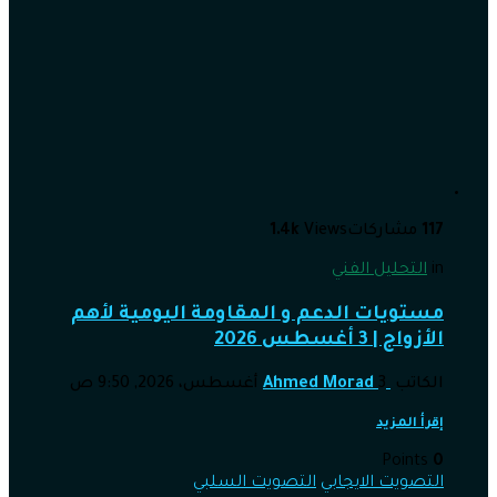
117
مشاركات
Views
1.4k
in
التحليل الفني
مستويات الدعم و المقاومة اليومية لأهم
الأزواج | 3 أغسطس 2026
الكاتب
3 أغسطس، 2026, 9:50 ص
Ahmed Morad
إقرأ المزيد
Points
0
التصويت الايجابي
التصويت السلبي