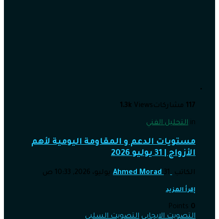
117
مشاركات
Views
1.3k
in
التحليل الفني
مستويات الدعم و المقاومة اليومية لأهم
الأزواج | 31 يوليو 2026
الكاتب
31 يوليو، 2026, 10:33 ص
Ahmed Morad
إقرأ المزيد
Points
0
التصويت الايجابي
التصويت السلبي