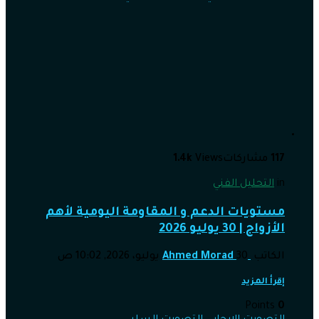
117
مشاركات
Views
1.4k
in
التحليل الفني
مستويات الدعم و المقاومة اليومية لأهم
الأزواج | 30 يوليو 2026
الكاتب
30 يوليو، 2026, 10:02 ص
Ahmed Morad
إقرأ المزيد
Points
0