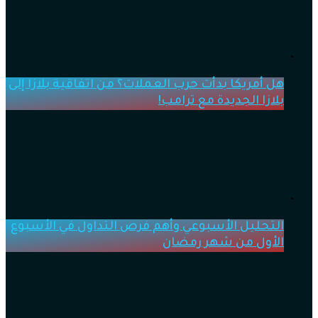
هل أمريكا بدأت حرب العملات؟ من اتفاقية بلازا إلى
بلازا الجديدة مع ترامب!
التحليل الأسبوعي وأهم فرص التداول في الأسبوع
الأول من شهر رمضان