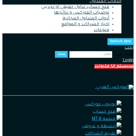
خدمات المتداول
فتح حساب تداول حقيقي او تجريبي
توصيات الفوركس و نتائجها
أدوات المتداول المجانية
اخبار الشركات و المواقع
منوعات
Switch skin
بحث
ابحث عن :
بحث
Login
سيستم انا مليونير
يوتيوب فوركس
فتح حساب
منصة MT4
انشطة و عروض
تقييم الشركات