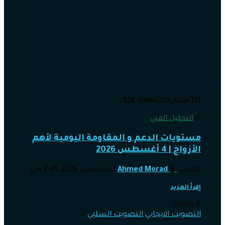
117
مشاركات
Views
1.2k
in
التحليل الفني
مستويات الدعم و المقاومة اليومية لأهم
الأزواج | 4 أغسطس 2026
الكاتب
4 أغسطس، 2026, 9:41 ص
Ahmed Morad
إقرأ المزيد
Points
0
التصويت الايجابي
التصويت السلبي