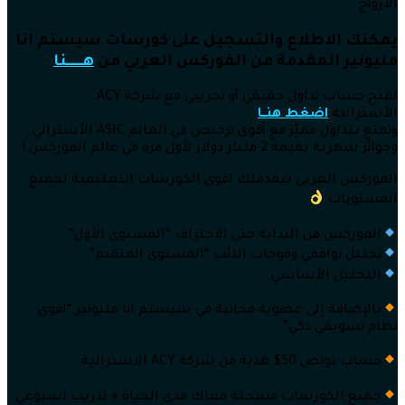
الأزواج
يمكنك الاطلاع والتسجيل على كورسات سيستم انا
مليونير المقدمة من الفوركس العربي من
هــــــنا
لفتح حساب تداول حقيقي أو تجريبي مع شركة ACY
الأسترالية
اضغط هنــا
وتمتع بتداول مميّز مع أقوى ترخيص في العالم ASIC الأسترالي
وجوائز شهرية بقيمة 2 مليار دولار لأول مرة في عالم الفوركس !
الفوركس العربي بيقدملك اقوى الكورسات التعليمية لجميع
المستويات
الفوركس من البداية حتى الاحتراف “المستوى الأول”
تحليل توافقي وموجات الذئب “المستوى المتقدم”
التحليل الأساسي
بالإضافة إلى عضوية مجانية في سيستم انا مليونير “اقوى
نظام تسويقي ذكي”
حساب بونص 50$ هدية من شركة ACY الاسترالية
جميع الكورسات مسجلة معاك مدى الحياة + تدريب اسبوعي