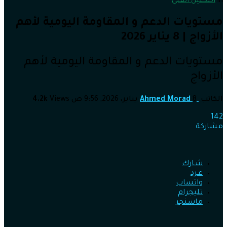
in
التحليل الفني
مستويات الدعم و المقاومة اليومية لأهم
الأزواج | 8 يناير 2026
مستويات الدعم و المقاومة اليومية لأهم
الأزواج
الكاتب
8 يناير، 2026, 9:56 ص
Ahmed Morad
Views
4.2k
142
مشاركة
شـارك
غـرد
واتساب
تليجرام
ماسنجر