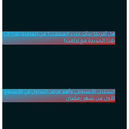
هل أمريكا بدأت حرب العملات؟ من اتفاقية بلازا إلى
بلازا الجديدة مع ترامب!
التحليل الأسبوعي وأهم فرص التداول في الأسبوع
الأول من شهر رمضان