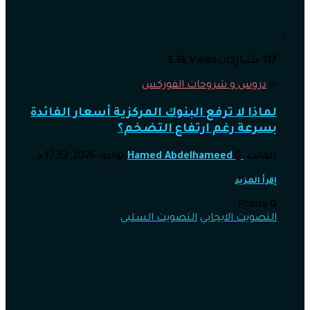
117
مشاركات
Views
3.3k
in
دروس و شروحات الفوركس
لماذا لا ترفع البنوك المركزية أسعار الفائدة
بسرعة رغم ارتفاع التضخم؟
الكاتب
6 يوليو، 2026, 12:32 م
Hamed Abdelhameed
إقرأ المزيد
Points
0
التصويت الايجابي
التصويت السلبي