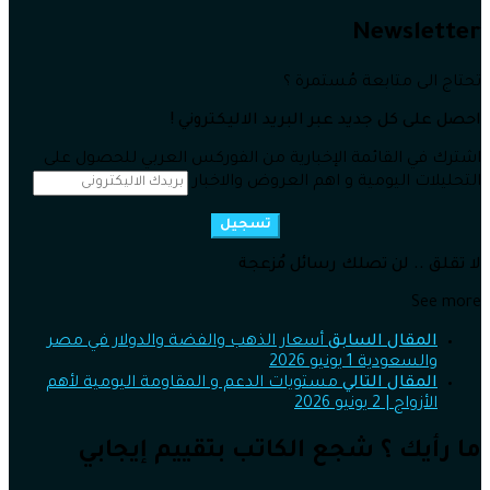
Newsletter
تحتاج الى متابعة مُستمرة ؟
احصل على كل جديد عبر البريد الاليكتروني !
اشترك في القائمة الإخبارية من الفوركس العربي للحصول على
التحليلات اليومية و اهم العروض والاخبار
تسجيل
لا تقلق .. لن تصلك رسائل مُزعجة
See more
المقال السابق
أسعار الذهب والفضة والدولار في مصر
والسعودية 1 يونيو 2026
المقال التالي
مستويات الدعم و المقاومة اليومية لأهم
الأزواج | 2 يونيو 2026
ما رأيك ؟ شجع الكاتب بتقييم إيجابي