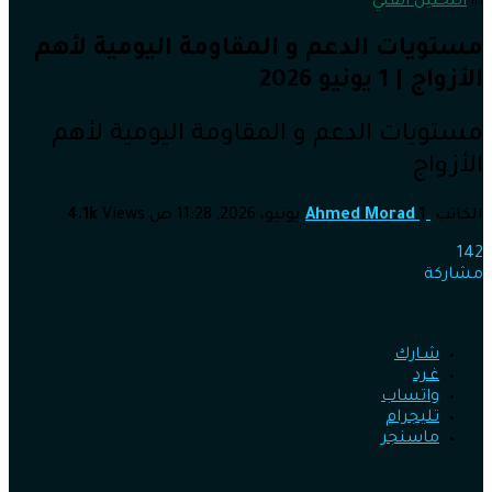
in
التحليل الفني
مستويات الدعم و المقاومة اليومية لأهم
الأزواج | 1 يونيو 2026
مستويات الدعم و المقاومة اليومية لأهم
الأزواج
الكاتب
1 يونيو، 2026, 11:28 ص
Ahmed Morad
Views
4.1k
142
مشاركة
شـارك
غـرد
واتساب
تليجرام
ماسنجر