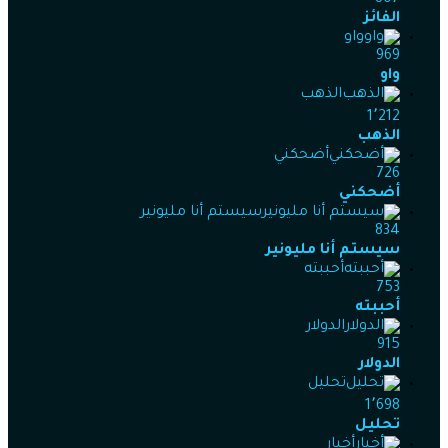
807
الفائز
واو
969
واو
الذهب
1٬212
الذهب
أضحكني
726
أضحكني
سيستم أنا مليونير
834
سيستم أنا مليونير
أحببته
753
أحببته
الدولار
915
الدولار
تحليل
1٬698
تحليل
أخبار