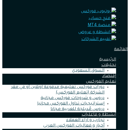
يوتيوب فوركس
فتح حساب
منصة MT4
انشطة و عروض
تقييم الشركات
القائمة
الرئيسية
تحليلات
السوق السعودي
إقتصاد
تعليم الفوركس
دورات فوركس تعليمية مدفوعة اونلاين أو في مقر
الشركة (تعليم الفوركس)
دروس و شروحات فوركس مجانية
إستراتيجيات تداول الفوركس مجانيا
دروس مُدبلجة للعربية مجانا
أنشطة و فاعليات
تجارب و اراء العملاء
أخبار و فعاليات الفوركس العربى