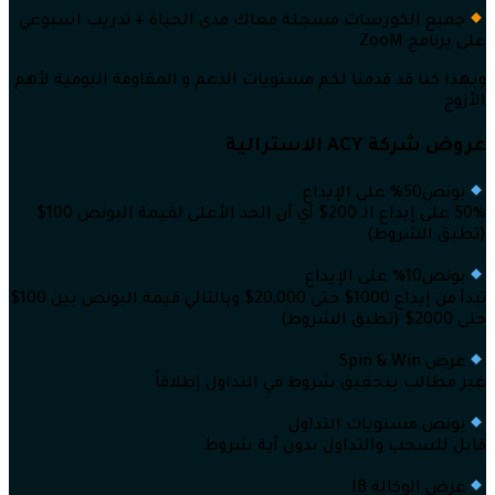
جميع الكورسات مسجلة معاك مدى الحياة + تدريب اسبوعي
على برنامج ZooM
وبهذا كنا قد قدمنا لكم مستويات الدعم و المقاومة اليومية لأهم
الأزوج
عروض شركة ACY الاسترالية
بونص50% على الإيداع
50% على إيداع الـ 200$ أي أن الحد الأعلى لقيمة البونص 100$
(تطبق الشروط)
بونص10% على الإيداع
تبدأ من إيداع 1000$ حتى 20,000$ وبالتالي قيمة البونص بين 100$
حتى 2000$ (تطبق الشروط)
عرض Spin & Win
غير مطالب بتحقيق شروط في التداول إطلاقاً
بونص مستويات التداول
قابل للسحب والتداول بدون أية شروط
عرض الوكالة IB