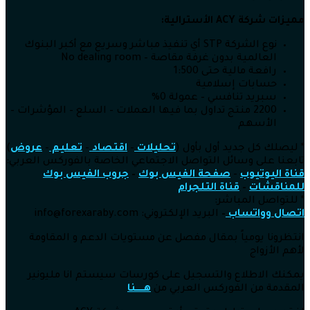
مميزات شركة
ACY الأسترالية:
نوع الشركة STP أي تنفيذ مباشر وسريع مع أكبر البنوك
العالمية بدون غرفة مقاصة – No dealing room
رافعة مالية حتى 1:500
حسابات إسلامية
سبريد تنافسي – عمولة 0%
2200 منتج تداول بما فيها العملات – السلع – المؤشرات –
الأسهم
* ليصلك كل جديد أول بأول (
تحليلات
–
اقتصاد
–
تعليم
–
عروض
)
تابعنا على وسائل التواصل الاجتماعي الخاصة بالفوركس العربي:
قناة اليوتيوب
–
صفحة الفيس بوك
–
جروب الفيس بوك
للمناقشات
–
قناة التلجرام
* للتواصل المباشر:
اتصال وواتساب
–
البريد الإلكتروني: info
@forexaraby.com
انتظرونا يومياً بمقال مفصل عن مستويات الدعم و المقاومة
لأهم الأزواج
يمكنك الاطلاع والتسجيل على كورسات سيستم انا مليونير
المقدمة من الفوركس العربي من
هــــــنا