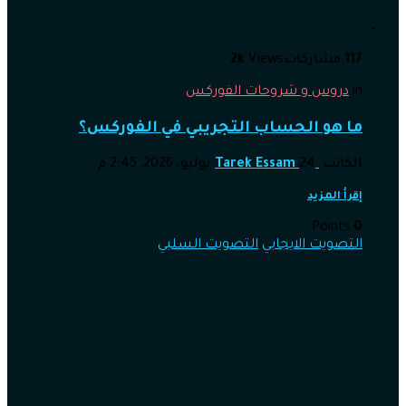
117
مشاركات
Views
2k
in
دروس و شروحات الفوركس
ما هو الحساب التجريبي في الفوركس؟
الكاتب
24 يوليو، 2026, 2:45 م
Tarek Essam
إقرأ المزيد
Points
0
التصويت الايجابي
التصويت السلبي