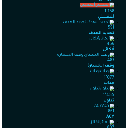
أغضبني
1٬158
أغضبني
تحديد الهدف
591
تحديد الهدف
أبكاني
456
أبكاني
وقف الخسارة
483
وقف الخسارة
جذاب
1٬077
جذاب
تداول
1٬455
تداول
ACY
861
ACY
الفائز