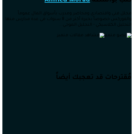
كُتب بواسطة
Ahmed Morad
محلل فني واقتصادي ومحاضر ومدرب بأسواق المال عموماً
والفوركس خصوصاً بخبرة أكثر من 8 سنوات في عدة مدارس منها :
التحليل الكلاسيكي - التحليل الموجي ..
مُقترحات قد تعجبك أيضاً