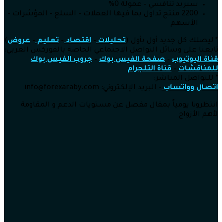
سبريد تنافسي – عمولة 0%
2200 منتج تداول بما فيها العملات – السلع – المؤشرات –
الأسهم
* ليصلك كل جديد أول بأول (
تحليلات
–
اقتصاد
–
تعليم
–
عروض
)
تابعنا على وسائل التواصل الاجتماعي الخاصة بالفوركس العربي:
قناة اليوتيوب
–
صفحة الفيس بوك
–
جروب الفيس بوك
للمناقشات
–
قناة التلجرام
* للتواصل المباشر:
اتصال وواتساب
–
البريد الإلكتروني: info
@forexaraby.com
انتظرونا يومياً بمقال مفصل عن مستويات الدعم و المقاومة
لأهم الأزواج