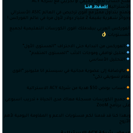
لفتح حساب تداول حقيقي أو تجريبي مع شركة ACY
الأسترالية
اضغط هنــا
وتمتع بتداول مميّز مع أقوى ترخيص في العالم ASIC الأسترالي
وجوائز شهرية بقيمة 2 مليار دولار لأول مرة في عالم الفوركس !
الفوركس العربي بيقدملك اقوى الكورسات التعليمية لجميع
المستويات
الفوركس من البداية حتى الاحتراف “المستوى الأول”
تحليل توافقي وموجات الذئب “المستوى المتقدم”
التحليل الأساسي
بالإضافة إلى عضوية مجانية في سيستم انا مليونير “اقوى
نظام تسويقي ذكي”
حساب بونص 50$ هدية من شركة ACY الاسترالية
جميع الكورسات مسجلة معاك مدى الحياة + تدريب اسبوعي
على برنامج ZooM
وبهذا كنا قد قدمنا لكم مستويات الدعم و المقاومة اليومية لأهم
الأزوج