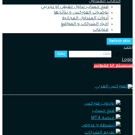
خدمات المتداول
فتح حساب تداول حقيقي او تجريبي
توصيات الفوركس و نتائجها
أدوات المتداول المجانية
اخبار الشركات و المواقع
منوعات
Switch skin
بحث
ابحث عن :
بحث
Login
سيستم انا مليونير
يوتيوب فوركس
فتح حساب
منصة MT4
انشطة و عروض
تقييم الشركات