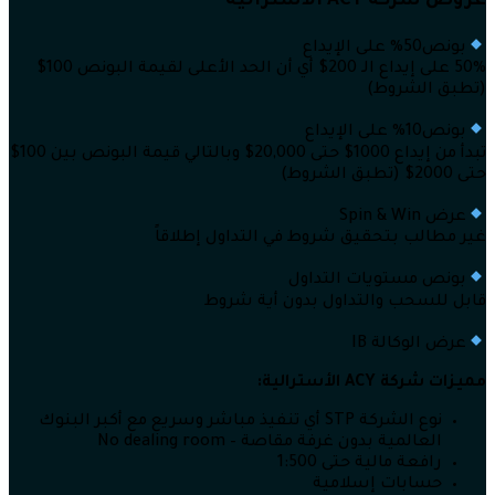
عروض شركة ACY الاسترالية
بونص50% على الإيداع
50% على إيداع الـ 200$ أي أن الحد الأعلى لقيمة البونص 100$
(تطبق الشروط)
بونص10% على الإيداع
تبدأ من إيداع 1000$ حتى 20,000$ وبالتالي قيمة البونص بين 100$
حتى 2000$ (تطبق الشروط)
عرض Spin & Win
غير مطالب بتحقيق شروط في التداول إطلاقاً
بونص مستويات التداول
قابل للسحب والتداول بدون أية شروط
عرض الوكالة IB
مميزات شركة
ACY الأسترالية:
نوع الشركة STP أي تنفيذ مباشر وسريع مع أكبر البنوك
العالمية بدون غرفة مقاصة – No dealing room
رافعة مالية حتى 1:500
حسابات إسلامية