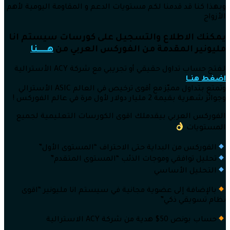
وبهذا كنا قد قدمنا لكم مستويات الدعم و المقاومة اليومية لأهم
الأزواج
يمكنك الاطلاع والتسجيل على كورسات سيستم انا
مليونير المقدمة من الفوركس العربي من
هــــــنا
لـفتح حساب تداول حقيقي أو تجريبي مع شركة ACY الأسترالية
اضغط هنــا
وتمتع بتداول مميّز مع أقوى ترخيص في العالم ASIC الأسترالي
وجوائز شهرية بقيمة 2 مليار دولار لأول مرة في عالم الفوركس !
الفوركس العربي بيقدملك اقوى الكورسات التعليمية لجميع
المستويات
الفوركس من البداية حتى الاحتراف “المستوى الأول”
تحليل توافقي وموجات الذئب “المستوى المتقدم”
التحليل الأساسي
بالإضافة إلى عضوية مجانية في سيستم انا مليونير “اقوى
نظام تسويقي ذكي”
حساب بونص 50$ هدية من شركة ACY الاسترالية