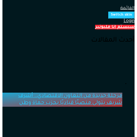
القائمة
Switch skin
Login
سيستم انا مليونير
أحدث المقالات
مرحلة جديدة من التعاون الاقتصادي.. أشرف
شريف يتولى منصبًا قياديًا بحزب حماة وطن