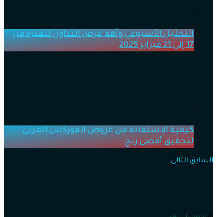
التحليل الأسبوعي وأهم فرص التداول للفترة من
17 إلى 21 فبراير 2025
كيفية الاستفادة من عروض الفوركس العربي
لتحقيق أقصى ربح
السابق
التالي