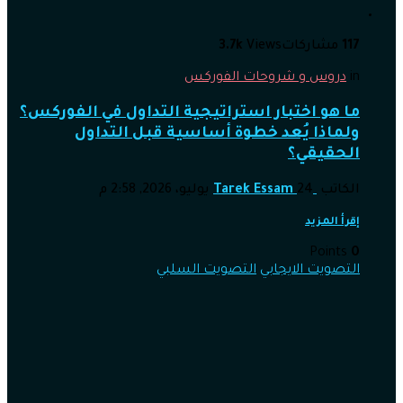
117
مشاركات
Views
3.7k
in
دروس و شروحات الفوركس
ما هو اختبار استراتيجية التداول في الفوركس؟
ولماذا يُعد خطوة أساسية قبل التداول
الحقيقي؟
الكاتب
24 يوليو، 2026, 2:58 م
Tarek Essam
إقرأ المزيد
Points
0
التصويت الايجابي
التصويت السلبي