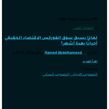
117
مشاركات
Views
2.8k
in
التحليل الفني
لماذا يسبق سوق الفوركس الاقتصاد الحقيقي
أحيانًا بعدة أشهر؟
الكاتب
7 يوليو، 2026, 12:16 م
Hamed Abdelhameed
إقرأ المزيد
Points
0
التصويت الايجابي
التصويت السلبي