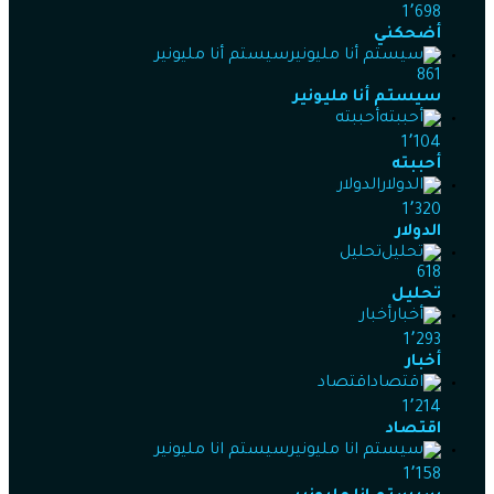
1٬698
أضحكني
سيستم أنا مليونير
861
سيستم أنا مليونير
أحببته
1٬104
أحببته
الدولار
1٬320
الدولار
تحليل
618
تحليل
أخبار
1٬293
أخبار
اقتصاد
1٬214
اقتصاد
سيستم انا مليونير
1٬158