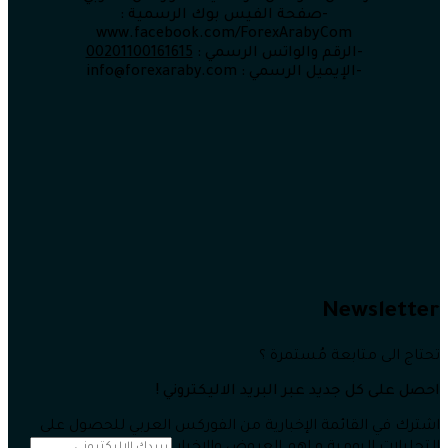
-صفحة الفيس بوك الرسمية :
www.facebook.com/ForexArabyCom
-الرقم والواتس الرسمي :
00201100161615
-الإيميل الرسمي : info@forexaraby.com
Newsletter
تحتاج الى متابعة مُستمرة ؟
احصل على كل جديد عبر البريد الاليكتروني !
اشترك في القائمة الإخبارية من الفوركس العربي للحصول على