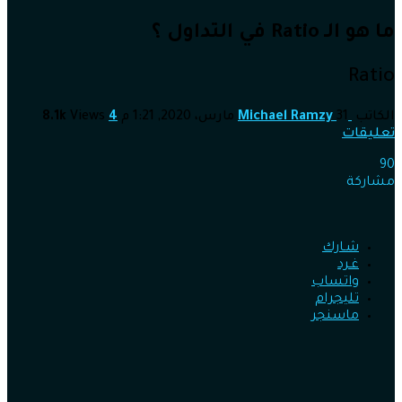
ما هو الـ Ratio في التداول ؟
Ratio
الكاتب
31 مارس، 2020, 1:21 م
Michael Ramzy
4
Views
8.1k
تعليقات
90
مشاركة
شـارك
غـرد
واتساب
تليجرام
ماسنجر