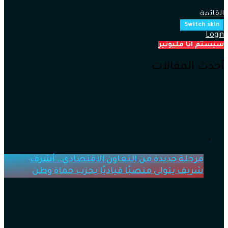
القائمة
Switch skin
Login
سيستم انا مليونير
أحدث المقالات
مرحلة جديدة من التعاون الاقتصادي.. أشرف
شريف يتولى منصبًا قياديًا بحزب حماة وطن