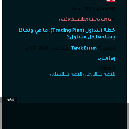
117
مشاركات
731
Views
in
دروس و شروحات الفوركس
خطة التداول (Trading Plan): ما هي ولماذا
يحتاجها كل متداول؟
الكاتب
7 أغسطس، 2026, 1:51 م
Tarek Essam
إقرأ المزيد
Points
0
التصويت الايجابي
التصويت السلبي
إغلاق