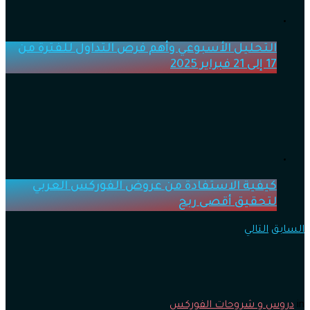
التحليل الأسبوعي وأهم فرص التداول للفترة من
17 إلى 21 فبراير 2025
كيفية الاستفادة من عروض الفوركس العربي
لتحقيق أقصى ربح
السابق
التالي
in
دروس و شروحات الفوركس