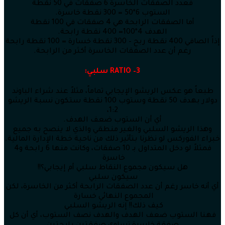
فعدد الصفقات الخاسرة 6 صفقات في 50 نقطة
الستوب 6*50 = 300 نقطة خاسرة.
أما الصفقات الرابحة هي 4 صفقات في 100 نقطة
الهدف 4*100= 400 نقطة رابحة.
إذاً الصافي 400 نقطة ربح – 300 نقطة خسارة = 100 نقطة رابحة
رغم أن عدد الصفقات الخاسرة أكثر من الرابحة.
3–
RATIO
سلبي:
طبعاً هو عكس الريشو الإيجابي تماماً، مثلاً عند شراء الباوند
دولار بهدف 50 نقطة وستوب 100 نقطة ستكون نسبة الريشو
1:2،
أي أن الستوب ضعف الهدف.
وهذا الريشو السلبي والغير منطقي والذي لا ينصح به جميع
خبراء الفوركس لو نظرنا بتأثير ذلك من ناحية خطة الإدارة المالية.
فمثلاً لو دخل المتداول بـ 10 صفقات، وكانت منها 6 رابحة و4
خاسرة
هل سيكون مجموع النقاط سلبي أم إيجابي؟!!
سيكون سلبي
أي أنه خاسر رغم أن عدد الصفقات الرابحة أكثر من الخاسرة، لكن
المجموع النهائي خسارة
كيف ذلك!! إنه الريشو السلبي
فهنا الستوب ضعف الهدف والهدف نصف الستوب، أي أن كل