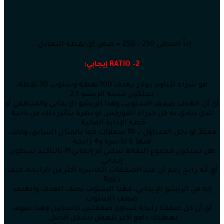
إذاً الصافي 250 – 250 = صفر، أي نقطة التعادل..
2–
RATIO
إيجابي:
هو شراء للباوند دولار بهدف 100 نقطة وستوب 50 نقطة،
ستكون نسبة الريشو 2:1
أي أن الهدف ضعف الستوب، وهذا الريشو الإيجابي والمنطقي أو
الذي ينادي به كل خبراء الفوركس
لو نظرنا بتأثير ذلك من ناحية
خطة الإدارة المالية.
فمثلاً لو دخل المتداول بـ 10 صفقات كما بالمثال السابق، وكانت
منها 6 خاسرة و4 رابحة
هل سيكون مجموع النقاط سلبي أم إيجابي؟!! بالتأكيد سيكون
إيجابي
أي أنه رابح رغم أن عدد الصفقات الخاسرة أكثر من الرابحة، كيف
ذلك!!
إنه فن الريشو الإيجابي، فهنا الستوب نصف الهدف والهدف
ضعف الستوب
أي أن كل صفقة رابحة تساوي صفقتين خاسرتين وهذا سوف
يعطيك دافع أكثر للعمل بشكل أفضل.