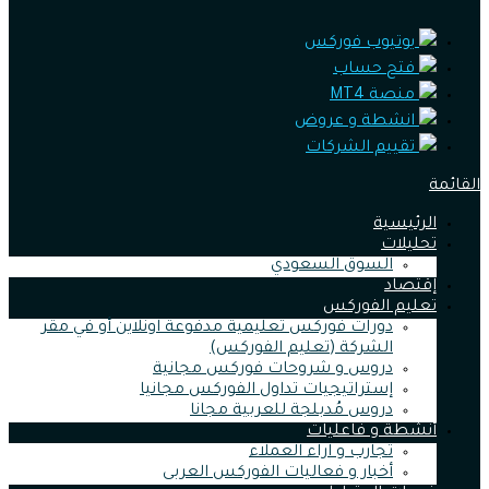
يوتيوب فوركس
فتح حساب
منصة MT4
انشطة و عروض
تقييم الشركات
القائمة
الرئيسية
تحليلات
السوق السعودي
إقتصاد
تعليم الفوركس
دورات فوركس تعليمية مدفوعة اونلاين أو في مقر
الشركة (تعليم الفوركس)
دروس و شروحات فوركس مجانية
إستراتيجيات تداول الفوركس مجانيا
دروس مُدبلجة للعربية مجانا
أنشطة و فاعليات
تجارب و اراء العملاء
أخبار و فعاليات الفوركس العربى