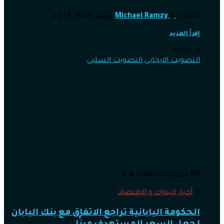
الكاتب
5 يوليو، 2024, 1:57 م
Michael Ramzy
إقرأ المزيد
Points
0
التصويت الايجابي
التصويت السلبي
117
مشاركات
Views
4.1k
in
أخبار البنوك و الإقتصاد
الحكومة اليابانية تراجع الاتفاق مع بنك اليابان