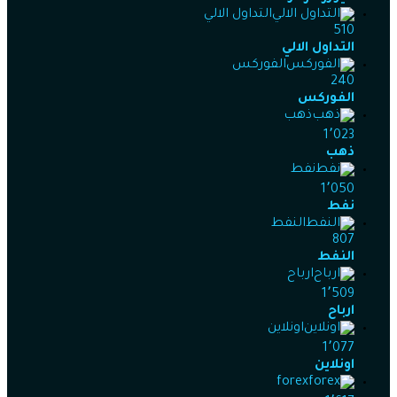
التداول الالي
510
التداول الالي
الفوركس
240
الفوركس
ذهب
1٬023
ذهب
نفط
1٬050
نفط
النفط
807
النفط
ارباح
1٬509
ارباح
اونلاين
1٬077
اونلاين
forex