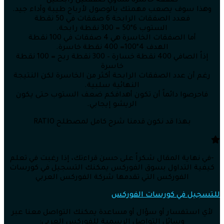
صفقة خاسرة تساوي صفقتين رابحتين
وهذا سوف يصعب مهمتك بالوصول لأرباح طيبة وأداء جيد.
فعدد الصفقات الرابحة 6 صفقات في 50 نقطة
الستوب 6*50 = 300 نقطة رابحة.
أما الصفقات الخاسرة هي 4 صفقات في 100 نقطة
الهدف 4*100= 400 نقطة خاسرة.
إذاً الصافي 400 نقطة خسارة – 300 نقطة ربح = 100 نقطة
خاسرة
رغم أن عدد الصفقات الرابحة أكثر من الخاسرة لكن النتيجة
النهائية سلبية.
فاحرصوا دائماً أن تكون أهدافكم ضعف الستوب حتى يكون
الريشو إيجابي.
بهذا قد نكون قدمنا شرح كامل لمصطلح RATIO
-في نهاية المقال شكراً على حسن قراءتك، إذا رغبت في تعلم
كيفية التداول بسوق الفوركس يمكنك التسجيل في كورسات
الفوركس التي تقدمها شركة الفوركس العربي
للتسجيل في كورسات الفوركس
لأي استفسار أو سؤال أو مساعدة يمكنك التواصل معنا عبر
وسائل التواصل الرسمية للفوركس العربي: