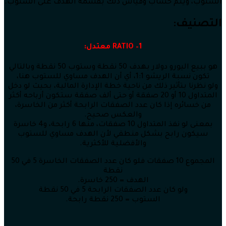
الستوب، ويتم حساب وقياس ذلك بقسمة الهدف على الستوب.
التصنيف:
1– RATIO معتدل:
هو ببيع اليورو دولار بهدف 50 نقطة وستوب 50 نقطة وبالتالي
تكون نسبة الريشو 1:1، أي أن الهدف مساوي للستوب هنا،
ولو نظرنا بتأثير ذلك من ناحية خطة الإدارة المالية، بحيث لو دخل
المتداول 10 أو 20 صفقة أو حتى ألف صفقة ستكون أرباحه أكثر
من خسائره إذا كان عدد الصفقات الرابحة أكثر من الخاسرة،
والعكس صحيح.
بمعنى لو نفذ المتداول 10 صفقات، منها 6 رابحة، و4 خاسرة
سيكون رابح بشكل منطقي لأن الهدف مساوي للستوب
والأفضلية للأكثرية.
المجموع 10 صفقات فلو كان عدد الصفقات الخاسرة 5 في 50
نقطة
الهدف = 250 خاسرة.
ولو كان عدد الصفقات الرابحة 5 في 50 نقطة
الستوب = 250 نقطة رابحة.