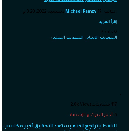
لجعل السعر المستهدف مرنًا
الكاتب
17 ديسمبر، 2022, 3:28 م
Michael Ramzy
إقرأ المزيد
Points
0
التصويت الايجابي
التصويت السلبي
117
مشاركات
Views
2.8k
in
أخبار البنوك و الإقتصاد
النفط يتراجع لكنه يستعد لتحقيق أكبر مكاسب