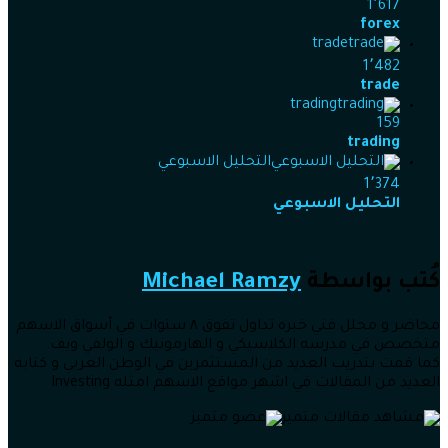
1٬617
forex
trade
1٬482
trade
trading
159
trading
التحليل الاسبوعي
1٬374
التحليل الاسبوعي
كُتب بواسطة
Michael Ramzy
محاضر و محلل فني خبره تداول تفوق ٨ سنوات في أسواق الاسهم
متخصص في مدرسه الكلاسيكي و الهارمونيك و الولفي ويف.
كما قمت بتدريب العديد من المستثمرين في الوطن العربي و كتابه
العديد من المقالات في اشهر مواقع الاسهم امثله Investing