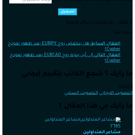
التحليلات اليومية و اهم العروض والاخبار
تسجيل
لا تقلق .. لن تصلك رسائل مُزعجة
See more
المقال السابق
هل ينخفض زوج EURJPY بعد ظهور نموذج
Cypher؟
المقال التالي
إلى أين يتجه زوج EURCAD بعد ظهور نموذج
Cypher؟
ما رأيك ؟ شجع الكاتب بتقييم إيجابي
Point
1
التصويت الايجابي
التصويت السلبي
ما رأيك في هذا المقال ؟
مشاعر المتداولين
1٬185
مشاعر المتداولين