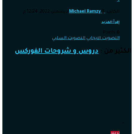
؟
الكاتب
3 ديسمبر، 2022, 12:24 م
Michael Ramzy
إقرأ المزيد
Points
0
التصويت الايجابي
التصويت السلبي
الكثير من :
دروس و شروحات الفوركس
تريند