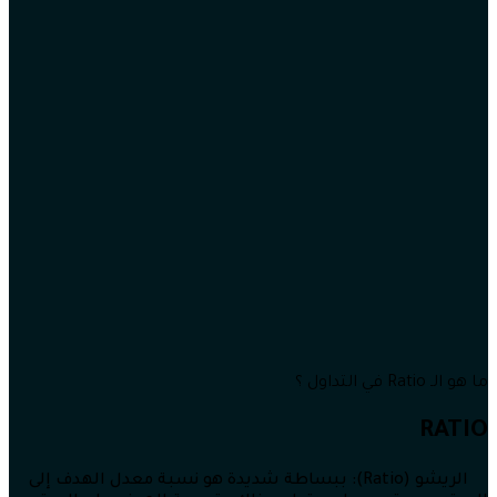
ما هو الـ Ratio في التداول ؟
RATIO
الريشو (Ratio): ببساطة شديدة هو نسبة معدل الهدف إلى