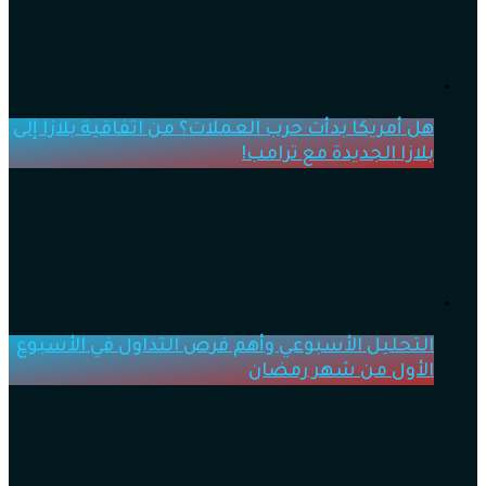
هل أمريكا بدأت حرب العملات؟ من اتفاقية بلازا إلى
بلازا الجديدة مع ترامب!
التحليل الأسبوعي وأهم فرص التداول في الأسبوع
الأول من شهر رمضان