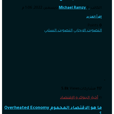
الكاتب
3 ديسمبر، 2022, 1:06 م
Michael Ramzy
إقرأ المزيد
Points
0
التصويت الايجابي
التصويت السلبي
117
مشاركات
Views
5.8k
in
أخبار البنوك و الإقتصاد
ما هو الاقتصاد المحموم Overheated Economy