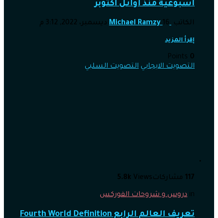
أسبوعية منذ أوائل أكتوبر
الكاتب
16 ديسمبر، 2022, 3:12 م
Michael Ramzy
إقرأ المزيد
Points
0
التصويت الايجابي
التصويت السلبي
117
مشاركات
Views
5.8k
in
دروس و شروحات الفوركس
تعريف العالم الرابع Fourth World Definition