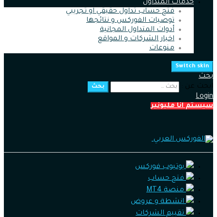
خدمات المتداول
فتح حساب تداول حقيقي او تجريبي
توصيات الفوركس و نتائجها
أدوات المتداول المجانية
اخبار الشركات و المواقع
منوعات
Switch skin
بحث
ابحث عن :
بحث
Login
سيستم انا مليونير
يوتيوب فوركس
فتح حساب
منصة MT4
انشطة و عروض
تقييم الشركات