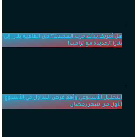
هل أمريكا بدأت حرب العملات؟ من اتفاقية بلازا إلى
بلازا الجديدة مع ترامب!
التحليل الأسبوعي وأهم فرص التداول في الأسبوع
الأول من شهر رمضان