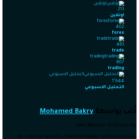
اونلاين
213
اونلاين
forex
402
forex
trade
483
trade
trading
807
trading
التحليل الاسبوعي
1٬644
التحليل الاسبوعي
كُتب بواسطة
Mohamed Bakry
Sales Manager at ForexAraby
بساعد المتداولين يحققوا أهدافهم في السوق من خلال دعم