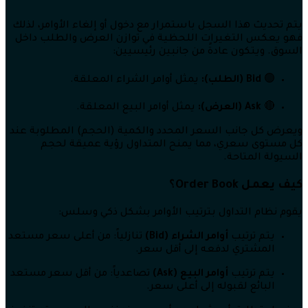
يتم تحديث هذا السجل باستمرار مع دخول أو إلغاء الأوامر، لذلك
فهو يعكس التغيرات اللحظية في توازن العرض والطلب داخل
السوق. ويتكون عادةً من جانبين رئيسيين:
🟢
Bid (الطلب):
يمثل أوامر الشراء المعلقة.
🔴
Ask (العرض):
يمثل أوامر البيع المعلقة.
ويعرض كل جانب السعر المحدد والكمية (الحجم) المطلوبة عند
كل مستوى سعري، مما يمنح المتداول رؤية عميقة لحجم
السيولة المتاحة.
كيف يعمل Order Book؟
يقوم نظام التداول بترتيب الأوامر بشكل ذكي وسلس:
يتم ترتيب
أوامر الشراء (Bid)
تنازلياً: من أعلى سعر مستعد
المشتري لدفعه إلى أقل سعر.
يتم ترتيب
أوامر البيع (Ask)
تصاعدياً: من أقل سعر مستعد
البائع لقبوله إلى أعلى سعر.