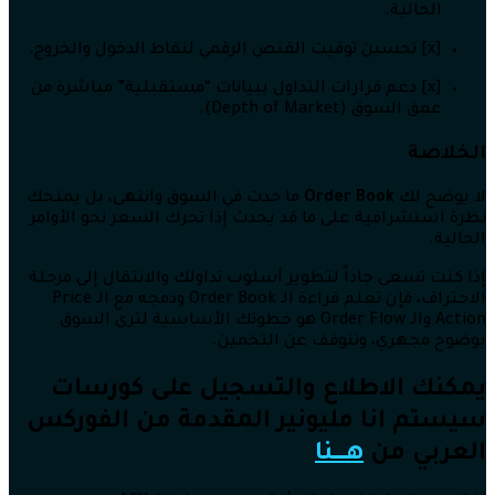
الحالية.
[x] تحسين توقيت القنص الرقمي لنقاط الدخول والخروج.
[x] دعم قرارات التداول ببيانات “مستقبلية” مباشرة من
عمق السوق (Depth of Market).
الخلاصة
لا يوضح لك
Order Book
ما حدث في السوق وانتهى، بل يمنحك
نظرة استشرافية على ما قد يحدث إذا تحرك السعر نحو الأوامر
الحالية.
إذا كنت تسعى جاداً لتطوير أسلوب تداولك والانتقال إلى مرحلة
الاحتراف، فإن تعلم قراءة الـ Order Book ودمجه مع الـ Price
Action والـ Order Flow هو خطوتك الأساسية لترى السوق
بوضوح مجهري، وتتوقف عن التخمين.
يمكنك الاطلاع والتسجيل على كورسات
سيستم انا مليونير المقدمة من الفوركس
العربي من
هــــــنا