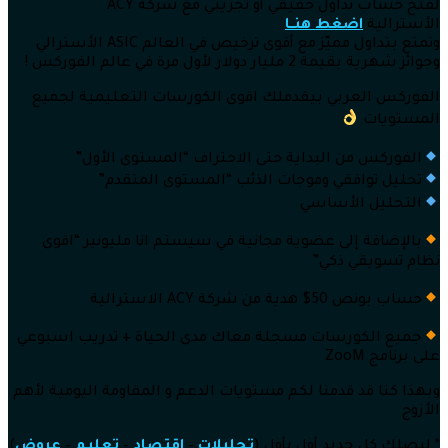
لفتح حساب تداول حقيقي أو تجريبي مع شركة ACY
الأسترالية
اضغط هنــا
وتمتع بتداول مميّز مع أقوى ترخيص في العالم ASIC الأسترالي
وجوائز شهرية بقيمة 2 مليار دولار لأول مرة في عالم الفوركس !
الفوركس العربي بيقدملك اقوى الكورسات التعليمية لجميع
المستويات
الفوركس من البداية حتى الاحتراف “المستوى الأول”
تحليل توافقي وموجات الذئب “المستوى المتقدم”
التحليل الأساسي
بالإضافة إلى عضوية مجانية في سيستم انا مليونير “اقوى
نظام تسويقي ذكي”
حساب بونص 50$ هدية من شركة ACY الاسترالية
جميع الكورسات مسجلة معاك مدى الحياة + تدريب اسبوعي
على برنامج ZooM
وبهذا كنا قد قدمنا لكم مستويات الدعم و المقاومة اليومية لأهم
الأزوج
* ليصلك كل جديد أول بأول (
تحليلات
–
اقتصاد
–
تعليم
–
عروض
)