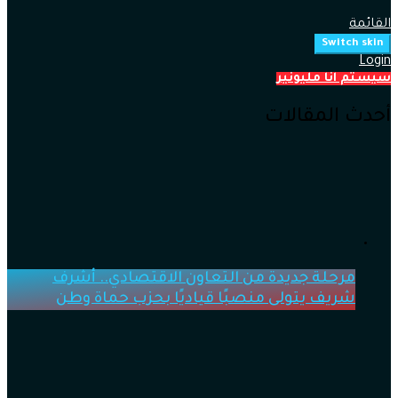
القائمة
Switch skin
Login
سيستم انا مليونير
أحدث المقالات
مرحلة جديدة من التعاون الاقتصادي.. أشرف
شريف يتولى منصبًا قياديًا بحزب حماة وطن