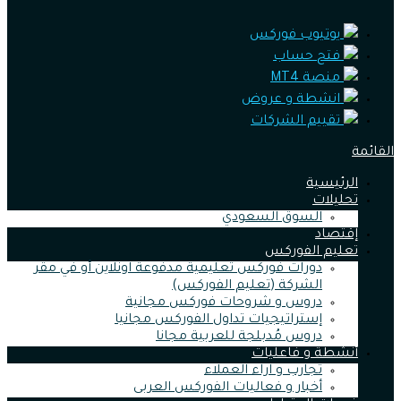
يوتيوب فوركس
فتح حساب
منصة MT4
انشطة و عروض
تقييم الشركات
القائمة
الرئيسية
تحليلات
السوق السعودي
إقتصاد
تعليم الفوركس
دورات فوركس تعليمية مدفوعة اونلاين أو في مقر
الشركة (تعليم الفوركس)
دروس و شروحات فوركس مجانية
إستراتيجيات تداول الفوركس مجانيا
دروس مُدبلجة للعربية مجانا
أنشطة و فاعليات
تجارب و اراء العملاء
أخبار و فعاليات الفوركس العربى