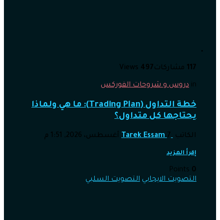
117
مشاركات
497
Views
in
دروس و شروحات الفوركس
خطة التداول (Trading Plan): ما هي ولماذا
يحتاجها كل متداول؟
الكاتب
7 أغسطس، 2026, 1:51 م
Tarek Essam
إقرأ المزيد
Points
0
التصويت الايجابي
التصويت السلبي