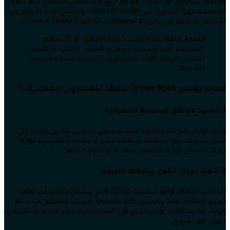
وعندما يتطابق أمر شراء مع أمر بيع عند نفس السعر، يتم تنفيذ
الصفقة فوراً (تتحول إلى Market Order)، وتختفي هذه الأوامر من
السجل لتظهر في شريط الصفقات المنفذة (Time & Sales).
قاعدة عامة:
كلما زادت كمية العقود أو الأسهم
المعلقة عند مستوى سعري معين، ازدادت الأهمية
الاستراتيجية لهذا المستوى بالنسبة لحركة السعر
القادمة.
لماذا يعتبر Order Book مهمًا للمتداول المحترف؟
1. تحديد مناطق السيولة الحقيقية
وجود أوامر ضخمة معلقة عند مستوى سعري معين يشير إلى
جدار سيولة؛ مما يجعله منطقة دعم أو مقاومة حقيقية قوية
يزداد احتمال ارتداد السعر منها أو تباطؤه عندها.
2. فهم ميزان القوى وضغط السوق
إذا كانت أحجام أوامر الشراء (Bids) أكبر بشكل واضح من أوامر
البيع (Asks)، فقد يعكس ذلك اهتماماً شرائياً ومستويات دعم
قوية. أما إذا كانت أوامر البيع هي المسيطرة، فإن الضغط البيعي
يكون هو الأرجح.