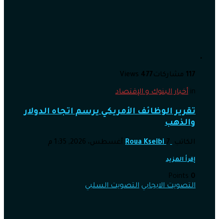
117
مشاركات
477
Views
in
أخبار البنوك و الإقتصاد
تقرير الوظائف الأمريكي يرسم اتجاه الدولار
والذهب
الكاتب
7 أغسطس، 2026, 1:35 م
Roua Kseibi
إقرأ المزيد
Points
0
التصويت الايجابي
التصويت السلبي