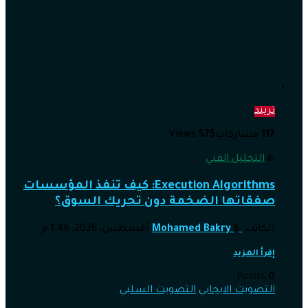
تريند
117
مشاركات
575
Views
in
التحليل الفني
Execution Algorithms: كيف تنفذ المؤسسات
صفقاتها الضخمة دون تحريك السوق؟
الكاتب
6 أغسطس، 2026, 1:46 م
Mohamed Bakry
إقرأ المزيد
Points
0
التصويت الايجابي
التصويت السلبي