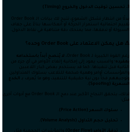
3. تحسين توقيت الدخول والخروج (Timing)
بدلًا من انتظار تشكل الشموع، تتيح لك بيانات الـ Order Book
تقييم احتمالية استمرار الحركة أو انعكاسها بناءً على جفاف
السيولة أو تدفقها، مما يمنحك دقة متناهية في نقاط الدخول.
⚠️ هل يمكن الاعتماد على Order Book وحده؟
رغم القوة الكبيرة لـ Order Book،
لا يُنصح أبداً باستخدامه
بمفرده
؛ والسبب يعود إلى إمكانية إلغاء الأوامر في أي جزء من
الثانية قبل تنفيذها. كما قد يستخدم بعض كبار اللاعبين
والمؤسسات أوامر وهمية ضخمة للتلاعب بسلوك المتداولين
وتوجيههم فخاً دون نية حقيقية للتنفيذ، وهو ما يُعرف بـ
الخدع
السعرية (Spoofing)
.
لذلك، يتحقق النجاح الأكبر عند دمج الـ Order Book مع أدوات أخرى
مثل:
سلوك السعر (Price Action)
.
تحليل حجم التداول (Volume Analysis)
.
تدفق الأوامر (Order Flow)
والمؤشرات الحجمية مثل