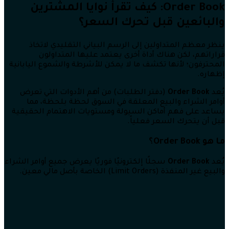
Order Book: كيف تقرأ نوايا المشترين
والبائعين قبل تحرك السعر؟
ينظر معظم المتداولين إلى الرسم البياني التقليدي لاتخاذ
قراراتهم، لكن هناك أداة أخرى يعتمد عليها المتداولون
المحترفون؛ لأنها تكشف ما لا يمكن للأشرطة والشموع اليابانية
إظهاره.
يُعد
Order Book
(دفتر الطلبات) من أهم الأدوات التي تعرض
أوامر الشراء والبيع المعلقة في السوق لحظة بلحظة، مما
يساعد على فهم أماكن السيولة ومستويات الاهتمام الحقيقية
قبل أن يتحرك السعر فعلياً.
ما هو Order Book؟
يُعد
Order Book
سجلًا إلكترونيًا فوريًا يعرض جميع أوامر الشراء
والبيع غير المنفذة (Limit Orders) الخاصة بأصل مالي معين.