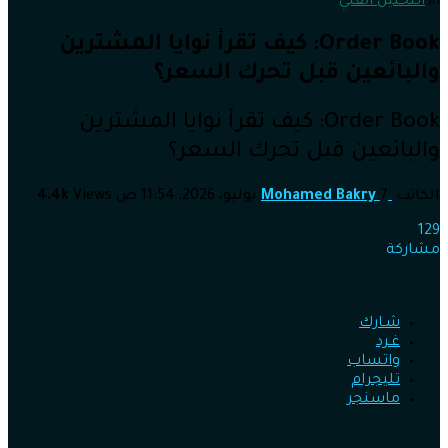
in
التحليل الفني
Order Book: كيف تقرأ نوايا المشترين
والبائعين قبل تحرك السعر؟
Order Book: كيف تقرأ نوايا المشترين
والبائعين قبل تحرك السعر؟
الكاتب
7 يوليو، 2026, 11:54 ص
Mohamed Bakry
Views
4.4k
129
مشاركة
شـارك
غـرد
واتساب
تليجرام
ماسنجر