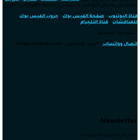
تابعنا على وسائل التواصل الاجتماعي الخاصة بالفوركس العربي:
قناة اليوتيوب
–
صفحة الفيس بوك
–
جروب الفيس بوك
للمناقشات
–
قناة التلجرام
* للتواصل المباشر:
اتصال وواتساب
–
البريد الإلكتروني: info
@forexaraby.com
Newsletter
تحتاج الى متابعة مُستمرة ؟