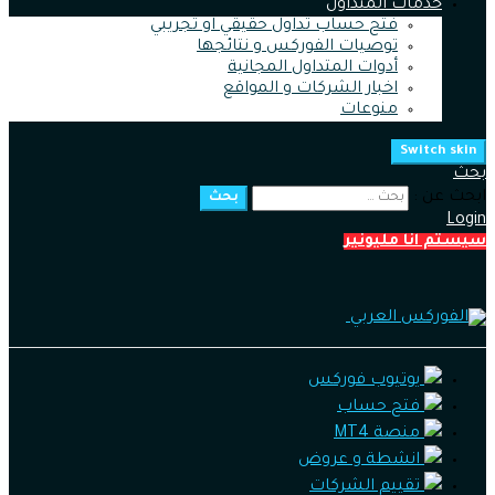
خدمات المتداول
فتح حساب تداول حقيقي او تجريبي
توصيات الفوركس و نتائجها
أدوات المتداول المجانية
اخبار الشركات و المواقع
منوعات
Switch skin
بحث
ابحث عن :
بحث
Login
سيستم انا مليونير
يوتيوب فوركس
فتح حساب
منصة MT4
انشطة و عروض
تقييم الشركات