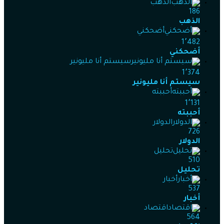
الذهب
186
الذهب
أضحكني
1٬482
أضحكني
سيستم أنا مليونير
1٬374
سيستم أنا مليونير
أحببته
1٬131
أحببته
الدولار
726
الدولار
تحليل
510
تحليل
أخبار
537
أخبار
اقتصاد
564