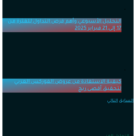
التحليل الأسبوعي وأهم فرص التداول للفترة من
17 إلى 21 فبراير 2025
كيفية الاستفادة من عروض الفوركس العربي
لتحقيق أقصى ربح
السابق
التالي