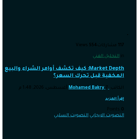
117
مشاركات
554
Views
in
التحليل الفني
Market Depth: كيف تكشف أوامر الشراء والبيع
المخفية قبل تحرك السعر؟
الكاتب
7 أغسطس، 2026, 1:48 م
Mohamed Bakry
إقرأ المزيد
Points
0
التصويت الايجابي
التصويت السلبي