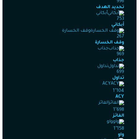
996
تحديد الهدف
أبكاني
753
أبكاني
وقف الخسارة
267
وقف الخسارة
جذاب
969
جذاب
تداول
699
تداول
ACY
1٬104
ACY
الفائز
1٬698
الفائز
واو
1٬158
واو