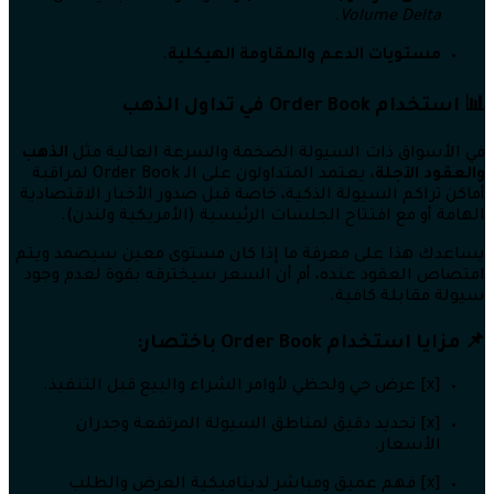
.
Volume Delta
مستويات الدعم والمقاومة الهيكلية
.
📊 استخدام Order Book في تداول الذهب
في الأسواق ذات السيولة الضخمة والسرعة العالية مثل
الذهب
والعقود الآجلة
، يعتمد المتداولون على الـ Order Book لمراقبة
أماكن تراكم السيولة الذكية، خاصة قبل صدور الأخبار الاقتصادية
الهامة أو مع افتتاح الجلسات الرئيسية (الأمريكية ولندن).
يساعدك هذا على معرفة ما إذا كان مستوى معين سيصمد ويتم
امتصاص العقود عنده، أم أن السعر سيخترقه بقوة لعدم وجود
سيولة مقابلة كافية.
📌 مزايا استخدام Order Book باختصار:
[x] عرض حي ولحظي لأوامر الشراء والبيع قبل التنفيذ.
[x] تحديد دقيق لمناطق السيولة المرتفعة وجدران
الأسعار.
[x] فهم عميق ومباشر لديناميكية العرض والطلب