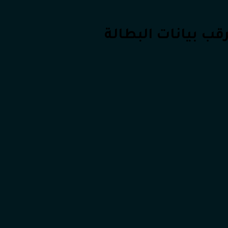
رقب بيانات البطالة