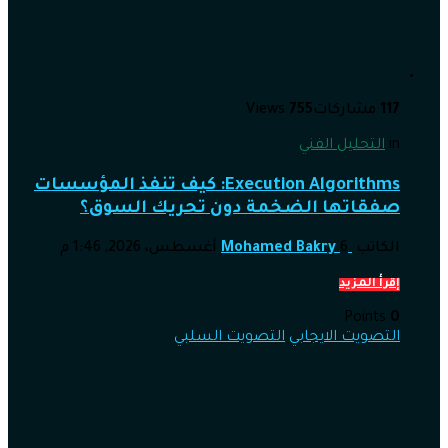
117
مشاركات
755
Views
in
التحليل الفني
Execution Algorithms: كيف تنفذ المؤسسات
صفقاتها الضخمة دون تحريك السوق؟
الكاتب
6 أغسطس، 2026, 1:46 م
Mohamed Bakry
إقرأ المزيد
Points
0
التصويت الايجابي
التصويت السلبي