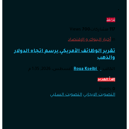
تريند
117
مشاركات
700
Views
in
أخبار البنوك و الإقتصاد
تقرير الوظائف الأمريكي يرسم اتجاه الدولار
والذهب
الكاتب
7 أغسطس، 2026, 1:35 م
Roua Kseibi
إقرأ المزيد
Points
0
التصويت الايجابي
التصويت السلبي