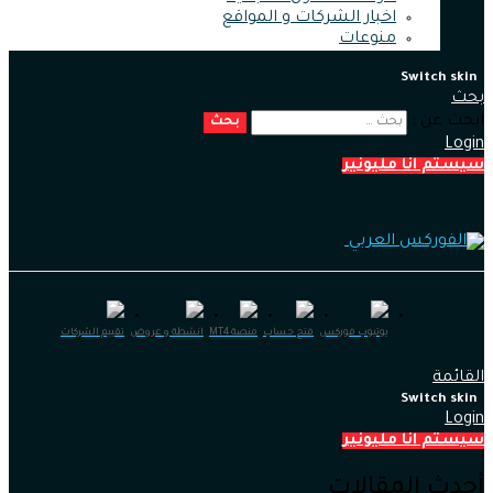
اخبار الشركات و المواقع
منوعات
Switch skin
بحث
ابحث عن :
بحث
Login
سيستم انا مليونير
يوتيوب فوركس
فتح حساب
منصة MT4
انشطة و عروض
تقييم الشركات
القائمة
Switch skin
Login
سيستم انا مليونير
أحدث المقالات