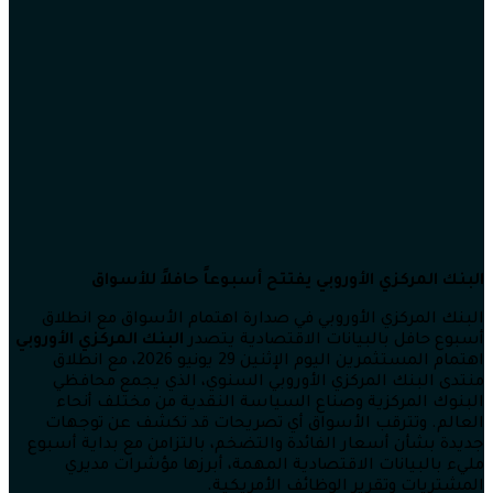
البنك المركزي الأوروبي يفتتح أسبوعاً حافلاً للأسواق
البنك المركزي الأوروبي في صدارة اهتمام الأسواق مع انطلاق
أسبوع حافل بالبيانات الاقتصادية يتصدر
البنك المركزي الأوروبي
اهتمام المستثمرين اليوم الإثنين 29 يونيو 2026، مع انطلاق
منتدى البنك المركزي الأوروبي السنوي، الذي يجمع محافظي
البنوك المركزية وصناع السياسة النقدية من مختلف أنحاء
العالم. وتترقب الأسواق أي تصريحات قد تكشف عن توجهات
جديدة بشأن أسعار الفائدة والتضخم، بالتزامن مع بداية أسبوع
مليء بالبيانات الاقتصادية المهمة، أبرزها مؤشرات مديري
المشتريات وتقرير الوظائف الأمريكية.