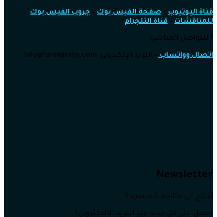
قناة اليوتيوب
–
صفحة الفيس بوك
–
جروب الفيس بوك
للمناقشات
–
قناة التلجرام
* للتواصل المباشر:
اتصال وواتساب
–
البريد الإلكتروني: info
@forexaraby.com
Newsletter
تحتاج الى متابعة مُستمرة ؟
احصل على كل جديد عبر البريد الاليكتروني !