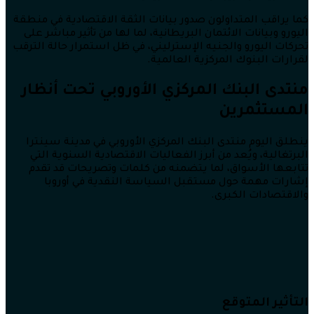
كما يراقب المتداولون صدور بيانات الثقة الاقتصادية في منطقة
اليورو وبيانات الائتمان البريطانية، لما لها من تأثير مباشر على
تحركات اليورو والجنيه الإسترليني، في ظل استمرار حالة الترقب
لقرارات البنوك المركزية العالمية.
منتدى البنك المركزي الأوروبي تحت أنظار
المستثمرين
ينطلق اليوم منتدى البنك المركزي الأوروبي في مدينة سينترا
البرتغالية، ويُعد من أبرز الفعاليات الاقتصادية السنوية التي
تتابعها الأسواق، لما يتضمنه من كلمات وتصريحات قد تقدم
إشارات مهمة حول مستقبل السياسة النقدية في أوروبا
والاقتصادات الكبرى.
التأثير المتوقع