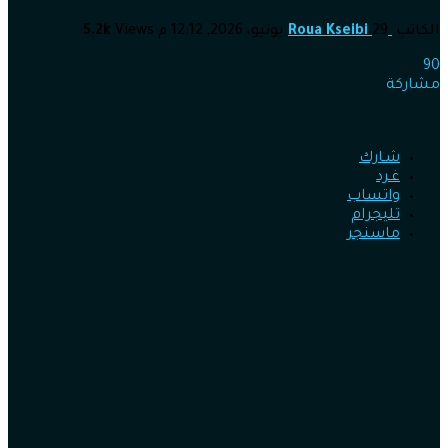
الكاتب
29 يونيو، 2026, 12:12 م
Roua Kseibi
Views
5.2k
90
مشاركة
شـارك
غـرد
واتساب
تليجرام
ماسنجر