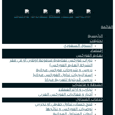
يوتيوب فوركس
فتح حساب
منصة MT4
انشطة و عروض
تقييم الشركات
القائمة
الرئيسية
تحليلات
السوق السعودي
إقتصاد
تعليم الفوركس
دورات فوركس تعليمية مدفوعة اونلاين أو في مقر
الشركة (تعليم الفوركس)
دروس و شروحات فوركس مجانية
إستراتيجيات تداول الفوركس مجانيا
دروس مُدبلجة للعربية مجانا
أنشطة و فاعليات
تجارب و اراء العملاء
أخبار و فعاليات الفوركس العربى
خدمات المتداول
فتح حساب تداول حقيقي او تجريبي
توصيات الفوركس و نتائجها
أدوات المتداول المجانية