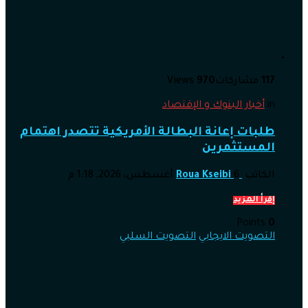
117
مشاركات
970
Views
in
أخبار البنوك و الإقتصاد
طلبات إعانة البطالة الأمريكية تتصدر اهتمام
المستثمرين
الكاتب
6 أغسطس، 2026, 1:18 م
Roua Kseibi
إقرأ المزيد
Points
0
التصويت الايجابي
التصويت السلبي