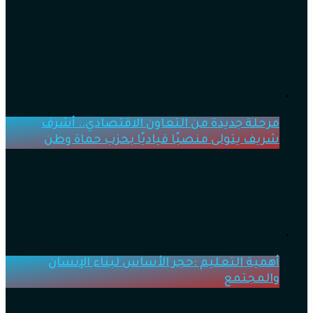
مرحلة جديدة من التعاون الاقتصادي.. أشرف
شريف يتولى منصبًا قياديًا بحزب حماة وطن
أهمية التعليم :حجر الأساس لبناء الإنسان
والمجتمع