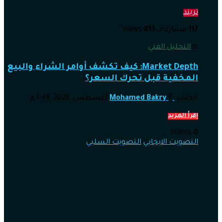
تريند
117
مشاركات
813
Views
in
التحليل الفني
Market Depth: كيف تكشف أوامر الشراء والبيع
المخفية قبل تحرك السعر؟
الكاتب
7 أغسطس، 2026, 1:48 م
Mohamed Bakry
إقرأ المزيد
Points
0
التصويت الايجابي
التصويت السلبي