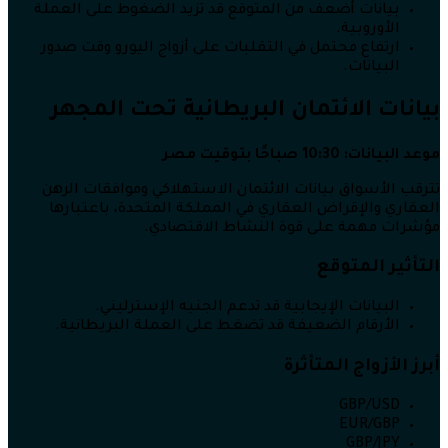
بيانات أضعف من المتوقع قد تزيد الضغوط على العملة
الأوروبية.
ارتفاع محتمل في التقلبات على أزواج اليورو وقت صدور
البيانات.
بيانات الائتمان البريطانية تحت المجهر
موعد البيانات: 10:30 صباحًا بتوقيت مصر
تترقب الأسواق بيانات الائتمان الاستهلاكي وموافقات الرهن
العقاري والإقراض العقاري في المملكة المتحدة، باعتبارها
مؤشرات مهمة على قوة النشاط الاقتصادي.
التأثير المتوقع
البيانات الإيجابية قد تدعم الجنيه الإسترليني.
الأرقام الضعيفة قد تضغط على العملة البريطانية.
أبرز الأزواج المتأثرة
GBP/USD
EUR/GBP
GBP/JPY