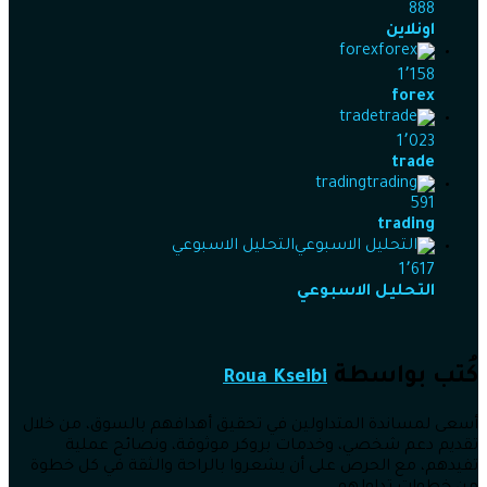
888
اونلاين
forex
1٬158
forex
trade
1٬023
trade
trading
591
trading
التحليل الاسبوعي
1٬617
التحليل الاسبوعي
كُتب بواسطة
Roua Kseibi
أسعى لمساندة المتداولين في تحقيق أهدافهم بالسوق، من خلال
تقديم دعم شخصي، وخدمات بروكر موثوقة، ونصائح عملية
تفيدهم، مع الحرص على أن يشعروا بالراحة والثقة في كل خطوة