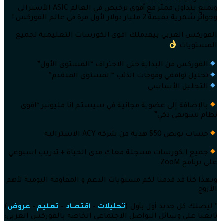
وتمتع بتداول مميّز مع أقوى ترخيص في العالم ASIC الأسترالي
وجوائز شهرية بقيمة 2 مليار دولار لأول مرة في عالم الفوركس !
الفوركس العربي بيقدملك اقوى الكورسات التعليمية لجميع
المستويات
الفوركس من البداية حتى الاحتراف “المستوى الأول”
تحليل توافقي وموجات الذئب “المستوى المتقدم”
التحليل الأساسي
بالإضافة إلى عضوية مجانية في سيستم انا مليونير “اقوى
نظام تسويقي ذكي”
حساب بونص 50$ هدية من شركة ACY الاسترالية
جميع الكورسات مسجلة معاك مدى الحياة + تدريب اسبوعي
على برنامج ZooM
وبهذا كنا قد قدمنا لكم مستويات الدعم و المقاومة اليومية لأهم
الأزوج
* ليصلك كل جديد أول بأول (
تحليلات
–
اقتصاد
–
تعليم
–
عروض
)
تابعنا على وسائل التواصل الاجتماعي الخاصة بالفوركس العربي: