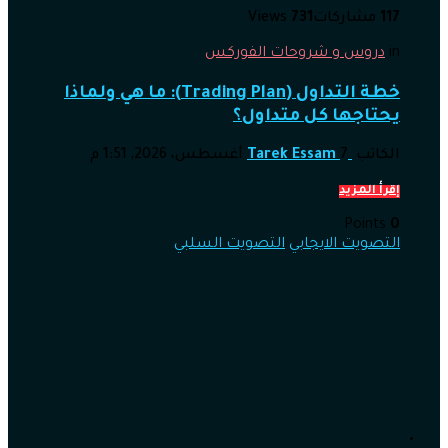
117
مشاركات
731
Views
in
دروس و شروحات الفوركس
خطة التداول (Trading Plan): ما هي ولماذا
يحتاجها كل متداول؟
الكاتب
7 أغسطس، 2026, 1:51 م
Tarek Essam
إقرأ المزيد
Points
0
التصويت الايجابي
التصويت السلبي