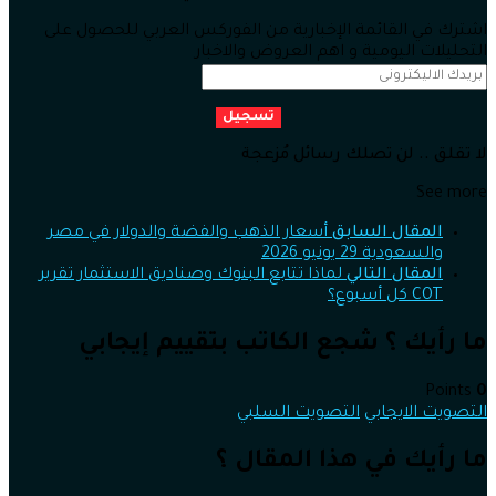
اشترك في القائمة الإخبارية من الفوركس العربي للحصول على
التحليلات اليومية و اهم العروض والاخبار
تسجيل
لا تقلق .. لن تصلك رسائل مُزعجة
See more
المقال السابق
أسعار الذهب والفضة والدولار في مصر
والسعودية 29 يونيو 2026
المقال التالي
لماذا تتابع البنوك وصناديق الاستثمار تقرير
COT كل أسبوع؟
ما رأيك ؟ شجع الكاتب بتقييم إيجابي
Points
0
التصويت الايجابي
التصويت السلبي
ما رأيك في هذا المقال ؟