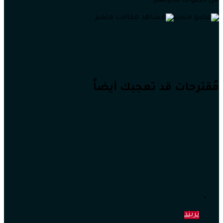
من خطوات تداولهم.
مُقترحات قد تعجبك أيضاً
تريند