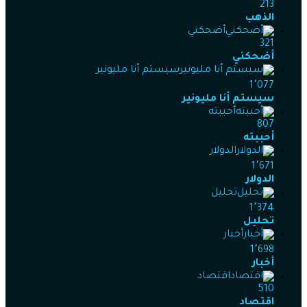
213
الذهب
أضحكني
321
أضحكني
سيستم أنا مليونير
1٬077
سيستم أنا مليونير
أحببته
807
أحببته
الدولار
1٬671
الدولار
تحليل
1٬374
تحليل
أخبار
1٬698
أخبار
اقتصاد
510
اقتصاد