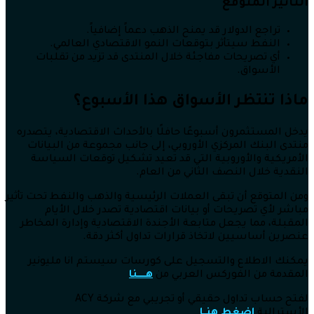
التأثير المتوقع
تراجع الدولار قد يمنح الذهب دعماً إضافياً.
النفط سيتأثر بتوقعات النمو الاقتصادي العالمي.
أي تصريحات مفاجئة خلال المنتدى قد تزيد من تقلبات
الأسواق.
ماذا تنتظر الأسواق هذا الأسبوع؟
يدخل المستثمرون أسبوعًا حافلًا بالأحداث الاقتصادية، يتصدره
منتدى البنك المركزي الأوروبي، إلى جانب مجموعة من البيانات
الأمريكية والأوروبية التي قد تعيد تشكيل توقعات السياسة
النقدية خلال النصف الثاني من العام.
ومن المتوقع أن تبقى العملات الرئيسية والذهب والنفط تحت تأثير
مباشر لأي تصريحات أو بيانات اقتصادية تصدر خلال الأيام
المقبلة، مما يجعل متابعة الأجندة الاقتصادية وإدارة المخاطر
عنصرين أساسيين لاتخاذ قرارات تداول أكثر دقة.
يمكنك الاطلاع والتسجيل على كورسات سيستم انا مليونير
المقدمة من الفوركس العربي من
هــــــنا
لفتح حساب تداول حقيقي أو تجريبي مع شركة ACY
الأسترالية
اضغط هنــا