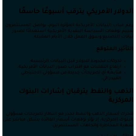
الدولار الأمريكي يترقب أسبوعًا حاسمًا
رغم غياب البيانات الأمريكية المؤثرة اليوم، يواصل المستثمرون
تقييم توقعات السياسة النقدية الأمريكية استعدادًا لصدور
بيانات التصنيع وسوق العمل خلال الأيام المقبلة.
التأثير المتوقع
تحركات محدودة للدولار قبل البيانات الرئيسية.
ارتفاع التقلبات مع اقتراب صدور البيانات الأمريكية.
متابعة أي تصريحات جديدة من مسؤولي الاحتياطي
الفيدرالي.
الذهب والنفط يترقبان إشارات البنوك
المركزية
تتحرك أسعار الذهب والنفط بحذر مع انتظار تصريحات مسؤولي
البنوك المركزية، إذ تؤثر توقعات أسعار الفائدة بشكل مباشر على
شهية المخاطرة واتجاهات المستثمرين.