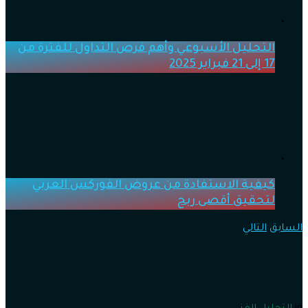
التحليل الأسبوعي وأهم فرص التداول للفترة من
17 إلى 21 فبراير 2025
كيفية الاستفادة من عروض الفوركس العربي
لتحقيق أقصى ربح
السابق
التالي