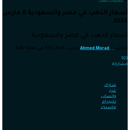
in
التحليل الفني
أسعار الذهب في مصر والسعودية 8 مارس
2024
أسعار الذهب في مصر والسعودية
الكاتب
8 مارس، 2024, 9:53 ص
Ahmed Morad
Views
5.6k
103
مشاركة
شـارك
غـرد
واتساب
تليجرام
ماسنجر