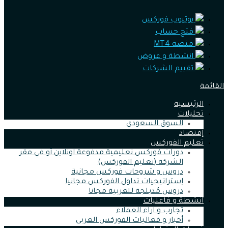
يوتيوب فوركس
فتح حساب
منصة MT4
انشطة و عروض
تقييم الشركات
القائمة
الرئيسية
تحليلات
السوق السعودي
إقتصاد
تعليم الفوركس
دورات فوركس تعليمية مدفوعة اونلاين أو في مقر
الشركة (تعليم الفوركس)
دروس و شروحات فوركس مجانية
إستراتيجيات تداول الفوركس مجانيا
دروس مُدبلجة للعربية مجانا
أنشطة و فاعليات
تجارب و اراء العملاء
أخبار و فعاليات الفوركس العربى