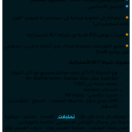
تحليل توافقي وموجات الذئب “المستوى المتقدم”
التحليل الأساسي
بالإضافة إلى عضوية مجانية في سيستم انا مليونير “اقوى
نظام تسويقي ذكي”
حساب بونص 50$ هدية من شركة ACY الاسترالية
جميع الكورسات مسجلة معاك مدى الحياة + تدريب اسبوعي
على برنامج ZooM
مميزات شركة
ACY الأسترالية:
نوع الشركة STP أي تنفيذ مباشر وسريع مع أكبر البنوك
العالمية بدون غرفة مقاصة – No dealing room
رافعة مالية حتى 1:500
حسابات إسلامية
سبريد تنافسي – عمولة 0%
2200 منتج تداول بما فيها العملات – السلع – المؤشرات –
الأسهم
* ليصلك كل جديد أول بأول (
تحليلات
– اقتصاد – تعليم – عروض)
تابعنا على وسائل التواصل الاجتماعي الخاصة بالفوركس
العربي:قناة اليوتيوب – صفحة الفيس بوك – جروب الفيس بوك