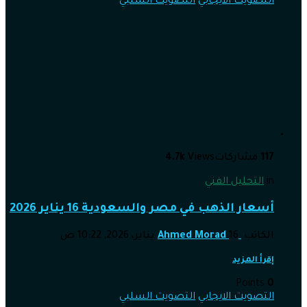
التصويت الايجابي
التصويت السلبي
117
مشاركات
Views
4.7k
in
التحليل الفني
أسعار الذهب في مصر والسعودية 16 يناير 2026
الكاتب
16 يناير، 2026, 10:22 ص
Ahmed Morad
إقرأ المزيد
Points
0
التصويت الايجابي
التصويت السلبي