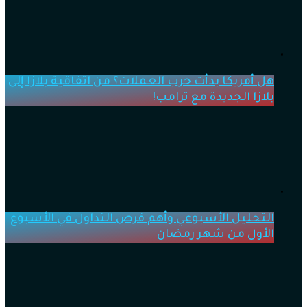
هل أمريكا بدأت حرب العملات؟ من اتفاقية بلازا إلى
بلازا الجديدة مع ترامب!
التحليل الأسبوعي وأهم فرص التداول في الأسبوع
الأول من شهر رمضان