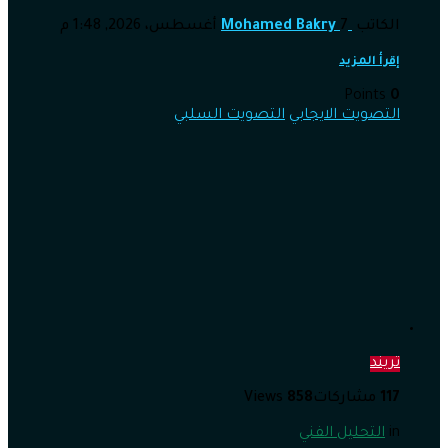
الكاتب
7 أغسطس، 2026, 1:48 م
Mohamed Bakry
إقرأ المزيد
Points
0
التصويت الايجابي
التصويت السلبي
تريند
117
مشاركات
858
Views
in
التحليل الفني