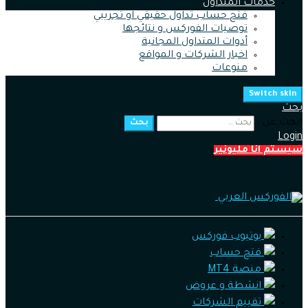
خدمات المتداول
فتح حساب تداول حقيقي او تجريبي
توصيات الفوركس و نتائجها
أدوات المتداول المجانية
اخبار الشركات و المواقع
منوعات
Switch skin
بحث
ابحث عن :
بحث
Login
سيستم انا مليونير
يوتيوب فوركس
فتح حساب
منصة MT4
انشطة و عروض
تقييم الشركات