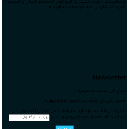
للمناقشات – قناة التلجرام* للتواصل المباشر:اتصال وواتساب –
البريد الإلكتروني: info@forexaraby.com
Newsletter
تحتاج الى متابعة مُستمرة ؟
احصل على كل جديد عبر البريد الاليكتروني !
اشترك في القائمة الإخبارية من الفوركس العربي للحصول على
التحليلات اليومية و اهم العروض والاخبار
تسجيل