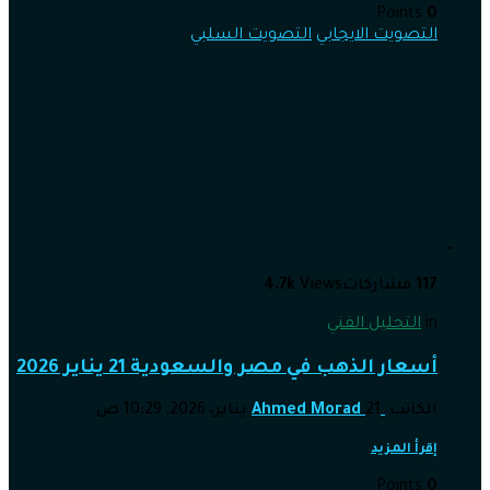
Points
0
التصويت الايجابي
التصويت السلبي
117
مشاركات
Views
4.7k
in
التحليل الفني
أسعار الذهب في مصر والسعودية 21 يناير 2026
الكاتب
21 يناير، 2026, 10:29 ص
Ahmed Morad
إقرأ المزيد
Points
0