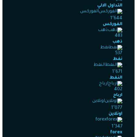
التداول الالي
الفوركس
1٬644
الفوركس
ذهب
483
ذهب
نفط
537
نفط
النفط
1٬671
النفط
ارباح
402
ارباح
اونلاين
1٬077
اونلاين
forex
1٬347
forex