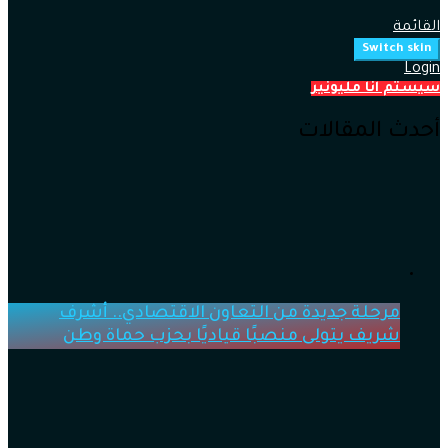
القائمة
Switch skin
Login
سيستم انا مليونير
أحدث المقالات
مرحلة جديدة من التعاون الاقتصادي.. أشرف
شريف يتولى منصبًا قياديًا بحزب حماة وطن