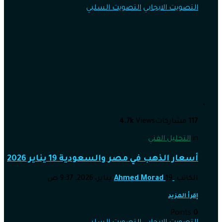
التصويت الايجابي
التصويت السلبي
117
مشاركات
Views
4.7k
in
التحليل الفني
أسعار الذهب في مصر والسعودية 19 يناير 2026
الكاتب
19 يناير، 2026, 9:37 ص
Ahmed Morad
إقرأ المزيد
Points
0