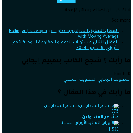
لا تقلق .. لن تصلك رسائل مُزعجة
See more
المقال السابق
استراتيجية تداول قوية وفعالة | Bollinger
with Moving Average
المقال التالي
مستويات الدعم و المقاومة اليومية لأهم
الأزواج | 8 مارس 2024
ما رأيك ؟ شجع الكاتب بتقييم إيجابي
Points
0
التصويت الايجابي
التصويت السلبي
ما رأيك في هذا المقال ؟
مشاعر المتداولين
375
مشاعر المتداولين
الأوراق المالية
1٬536