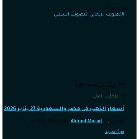
Points
0
التصويت الايجابي
التصويت السلبي
117
مشاركات
Views
4.7k
in
التحليل الفني
أسعار الذهب في مصر والسعودية 27 يناير 2026
الكاتب
27 يناير، 2026, 9:41 ص
Ahmed Morad
إقرأ المزيد