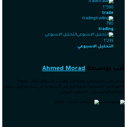
trade
1٬590
trade
trading
780
trading
التحليل الاسبوعي
1٬239
التحليل الاسبوعي
كُتب بواسطة
Ahmed Morad
محلل فني واقتصادي ومحاضر ومدرب بأسواق المال عموماً
والفوركس خصوصاً بخبرة أكثر من 8 سنوات في عدة مدارس منها :
التحليل الكلاسيكي - التحليل الموجي ..