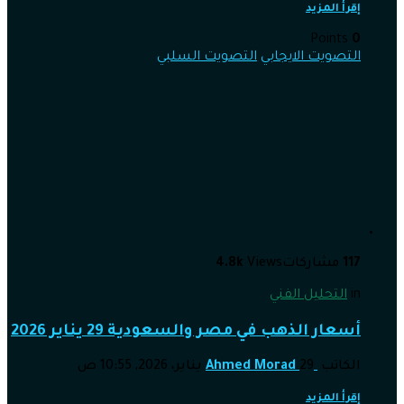
إقرأ المزيد
Points
0
التصويت الايجابي
التصويت السلبي
117
مشاركات
Views
4.8k
in
التحليل الفني
أسعار الذهب في مصر والسعودية 29 يناير 2026
الكاتب
29 يناير، 2026, 10:55 ص
Ahmed Morad
إقرأ المزيد