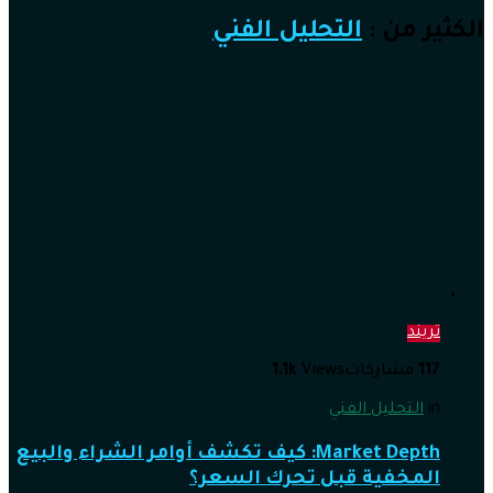
الكثير من :
التحليل الفني
تريند
117
مشاركات
Views
1.1k
in
التحليل الفني
Market Depth: كيف تكشف أوامر الشراء والبيع
المخفية قبل تحرك السعر؟