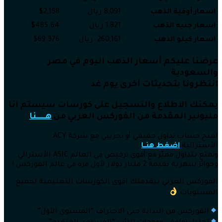
اسعار أوقية الذهب
8,091 ريال
$2,158
اسعار جنيه الذهب
1,821 ريال
$485.64
اسعار كيلو الذهب
260,161 ريال
$69.376
عرضنا عليكم أسعار الذهب اليوم في مصر
والسعودية
انتظرونا بتحديثات أخرى يوم غد
يمكنك الاطلاع والتسجيل على كورسات سيستم انا
مليونير المقدمة من الفوركس العربي من
هــــــنا
لفتح حساب تداول حقيقي أو تجريبي مع شركة ACY
الأسترالية
اضغط هنــا
وتمتع بتداول مميّز مع أقوى ترخيص في العالم ASIC الأسترالي
وجوائز شهرية بقيمة 2 مليار دولار لأول مرة في عالم الفوركس !
الفوركس العربي بيقدملك اقوى الكورسات التعليمية لجميع
المستويات
الفوركس من البداية حتى الاحتراف “المستوى الأول”