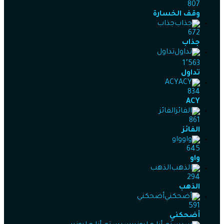
807
وقف الخسارة
جذاب
672
جذاب
تداول
1٬563
تداول
ACY
834
ACY
الفائز
861
الفائز
واو
645
واو
الذهب
294
الذهب
أضحكني
591
أضحكني