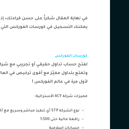
في نهاية المقال شكراً على حسن قراءتك، إذ
يمكنك التسجيل في كورسات الفوركس التي ت
كورسات الفوركس
لفتح حساب تداول حقيقي أو تجريبي مع شركة ACY الأسترال
لأول مرة في عالم الفوركس !
مميزات شركة
ACY الأسترالية:
نوع الشركة STP أي تنفيذ مباشر وسريع مع أكبر البنوك العالمية بدون غرفة مقاصة – No dealing room
رافعة مالية حتى 1:500
حسابات إسلامية