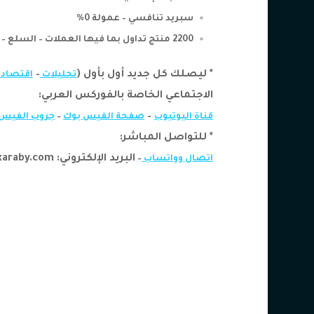
سبريد تنافسي – عمولة 0%
2200 منتج تداول بما فيها العملات – السلع – المؤشرات – الأسهم
* ليصلك كل جديد أول بأول (
–
تحليلات
اقتصاد
الاجتماعي الخاصة بالفوركس العربي:
–
قناة اليوتيوب
صفحة الفيس بوك
–
جروب الفيس 
* للتواصل المباشر:
البريد الإلكتروني: info@forexaraby.com
اتصال وواتساب
–