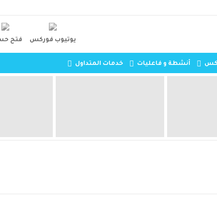
يوتيوب فوركس
فتح حس
ركس
أنشطة و فاعليات
خدمات المتداول