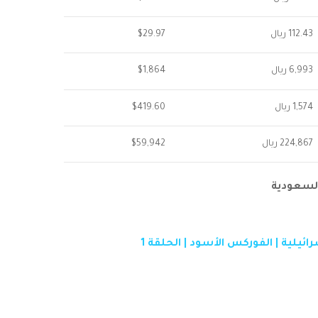
112.43 ريال
$29.97
6,993 ريال
$1,864
1,574 ريال
$419.60
224,867 ريال
$59,942
السعودية
يلية | الفوركس الأسود | الحلقة 1