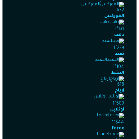
الفوركس
672
الفوركس
ذهب
1٬131
ذهب
نفط
1٬239
نفط
النفط
1٬104
النفط
ارباح
618
ارباح
اونلاين
1٬509
اونلاين
forex
1٬644
forex
trade