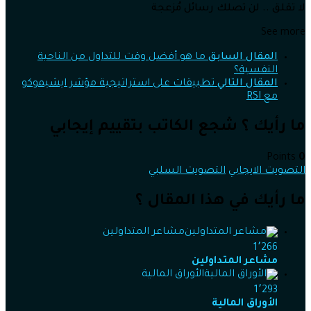
لا تقلق .. لن تصلك رسائل مُزعجة
See more
المقال السابق
ما هو أفضل وقت للتداول من الناحية
النفسية؟
المقال التالي
تطبيقات على استراتيجية مؤشر ايشيموكو
مع RSI
ما رأيك ؟ شجع الكاتب بتقييم إيجابي
Points
0
التصويت الايجابي
التصويت السلبي
ما رأيك في هذا المقال ؟
مشاعر المتداولين
1٬266
مشاعر المتداولين
الأوراق المالية
1٬293
الأوراق المالية