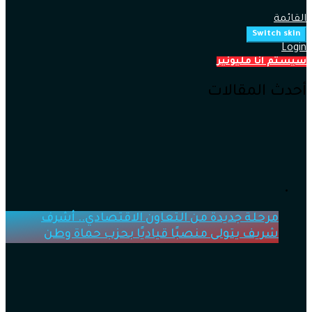
القائمة
Switch skin
Login
سيستم انا مليونير
أحدث المقالات
مرحلة جديدة من التعاون الاقتصادي.. أشرف
شريف يتولى منصبًا قياديًا بحزب حماة وطن