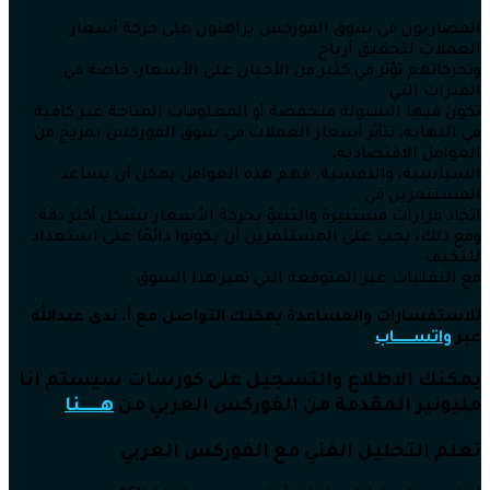
المضاربون في سوق الفوركس يراهنون على حركة أسعار
العملات لتحقيق أرباح
وتحركاتهم تؤثر في كثير من الأحيان على الأسعار، خاصة في
الفترات التي
تكون فيها السيولة منخفضة أو المعلومات المتاحة غير كافية
في النهاية، تتأثر أسعار العملات في سوق الفوركس بمزيج من
العوامل الاقتصادية،
السياسية، والنفسية. فهم هذه العوامل يمكن أن يساعد
المستثمرين في
اتخاذ قرارات مستنيرة والتنبؤ بحركة الأسعار بشكل أكثر دقة
ومع ذلك، يجب على المستثمرين أن يكونوا دائمًا على استعداد
للتكيف
مع التقلبات غير المتوقعة التي تميز هذا السوق
للاستفسارات والمساعدة يمكنك التواصل مع أ. ندى عبدالله
عبر
واتســــــــاب
يمكنك الاطلاع والتسجيل على كورسات سيستم انا
مليونير المقدمة من الفوركس العربي من
هــــــنا
تعلم التحليل الفني مع الفوركس العربي