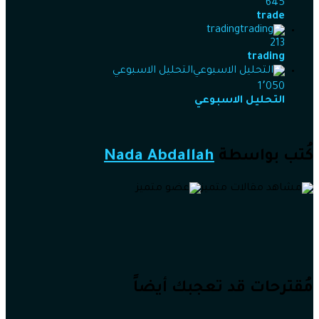
645
trade
trading
213
trading
التحليل الاسبوعي
1٬050
التحليل الاسبوعي
كُتب بواسطة
Nada Abdallah
مُقترحات قد تعجبك أيضاً