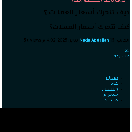
in
دروس و شروحات الفوركس
كيف تتحرك أسعار العملات ؟
كيف تتحرك أسعار العملات؟
الكاتب
15 يناير، 2025, 4:02 م
Nada Abdallah
Views
5k
65
مشاركة
شـارك
غـرد
واتساب
تليجرام
ماسنجر