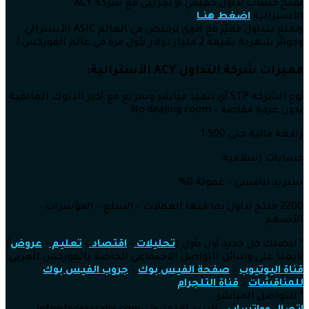
لفتح حساب تداول حقيقي أو تجريبي مع شركة ACY
الأسترالية
اضغط هنــا
وتمتع بتداول مميّز مع أقوى ترخيص في العالم ASIC الأسترالي
وجوائز شهرية بقيمة 2 مليار دولار لأول مرة في عالم الفوركس !
مميزات شركة التداول
ACY الأسترالية:
نوع الشركة STP أي تنفيذ مباشر وسريع مع أكبر البنوك العالمية
بدون غرفة مقاصة – No dealing room
رافعة مالية حتى 1:500
حسابات إسلامية
سبريد تنافسي – عمولة 0%
2200 منتج تداول بما فيها العملات – السلع – المؤشرات –
الأسهم
* ليصلك كل جديد أول بأول (
تحليلات
–
اقتصاد
–
تعليم
–
عروض
)
تابعنا على وسائل التواصل الاجتماعي الخاصة بالفوركس العربي:
قناة اليوتيوب
–
صفحة الفيس بوك
–
جروب الفيس بوك
للمناقشات
–
قناة التلجرام
* للتواصل المباشر: