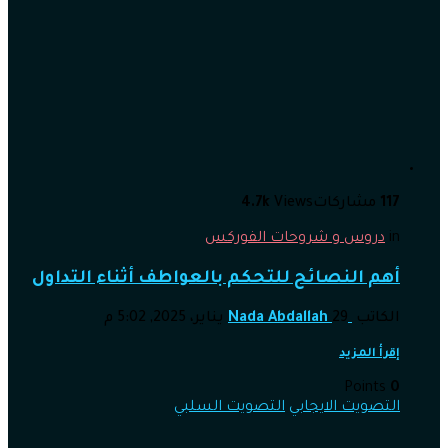
117
مشاركات
Views
4.7k
in
دروس و شروحات الفوركس
أهم النصائح للتحكم بالعواطف أثناء التداول
الكاتب
29 يناير، 2025, 5:02 م
Nada Abdallah
إقرأ المزيد
Points
0
التصويت الايجابي
التصويت السلبي