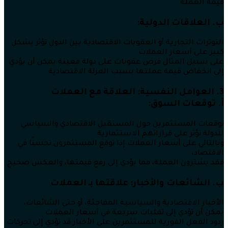
قيمة العملة
ب. العلاقات الدولية:
التوترات التجارية أو العقوبات الاقتصادية بين الدول تؤثر بشكل
كبير على أسعار العملات
على سبيل المثال فرض عقوبات على دولة معينة يمكن أن يؤدي
إلى انخفاض قيمة عملتها بسبب العزلة الاقتصادية
3. العوامل النفسية: العلاقة مع العملات
أ. توقعات السوق:
توقعات المستثمرين حول المستقبل الاقتصادي والسياسي
للدولة تؤثر على قراراتهم الاستثمارية
وبالتالي على أسعار العملات إذا توقع المستثمرون تحسنًا في
الاقتصاد،
فقد يشترون العملة، مما يؤدي إلى رفع قيمتها، والعكس صحيح
ب. الشائعات والأخبار: علاقتها بـ العملات
الأخبار الاقتصادية والسياسية المفاجئة، أو حتى الشائعات،
يمكن أن تؤدي إلى تقلبات سريعة في أسعار العملات
ردود الفعل الفورية للمستثمرين على الأخبار قد تؤدي إلى تحركات