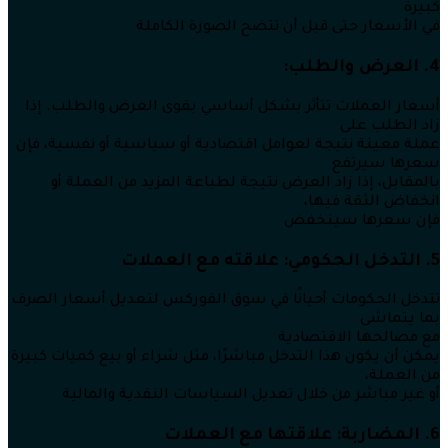
كبيرة
في الأسعار حتى قبل أن تتضح الصورة الكاملة
4. العرض والطلب:
أسعار العملات تتأثر بشكل أساسي بقوى العرض والطلب. إذا
زاد الطلب على
عملة معينة نتيجة لعوامل اقتصادية أو سياسية أو نفسية، فإن
سعرها سيرتفع
بالمقابل، إذا زاد العرض نتيجة لطباعة المزيد من العملة أو
انخفاض الثقة فيها،
فإن سعرها سينخفض
5. التدخل الحكومي: علاقته مع العملات
تتدخل الحكومات أحيانًا في سوق الفوركس لتعديل أسعار الصرف
بما يتماشى
مع مصالحها الاقتصادية
يمكن أن يكون هذا التدخل مباشرًا، مثل شراء أو بيع كميات كبيرة
من العملة،
أو غير مباشر من خلال تعديل السياسات النقدية والمالية
6. المضاربة: علاقتها مع العملات