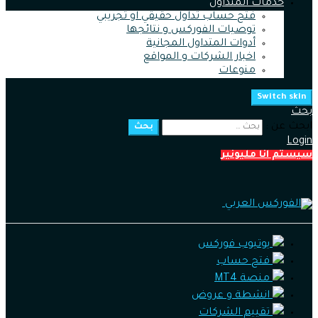
خدمات المتداول
فتح حساب تداول حقيقي او تجريبي
توصيات الفوركس و نتائجها
أدوات المتداول المجانية
اخبار الشركات و المواقع
منوعات
Switch skin
بحث
ابحث عن :
بحث
Login
سيستم انا مليونير
يوتيوب فوركس
فتح حساب
منصة MT4
انشطة و عروض
تقييم الشركات