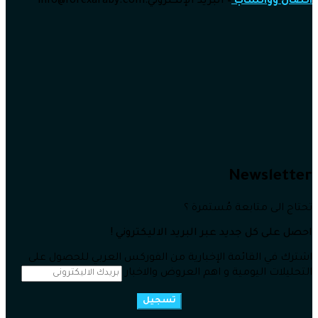
اتصال وواتساب
–
البريد الإلكتروني:info
@forexaraby.com
Newsletter
تحتاج الى متابعة مُستمرة ؟
احصل على كل جديد عبر البريد الاليكتروني !
اشترك في القائمة الإخبارية من الفوركس العربي للحصول على
التحليلات اليومية و اهم العروض والاخبار
تسجيل