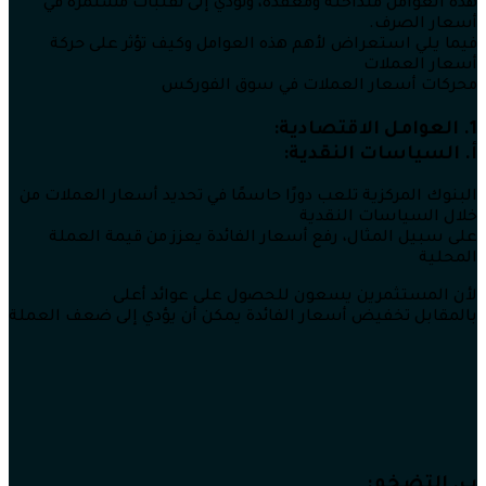
هذه العوامل متداخلة ومعقدة، وتؤدي إلى تقلبات مستمرة في
أسعار الصرف.
فيما يلي استعراض لأهم هذه العوامل وكيف تؤثر على حركة
أسعار العملات
محركات أسعار العملات في سوق الفوركس
1. العوامل الاقتصادية:
أ. السياسات النقدية:
البنوك المركزية تلعب دورًا حاسمًا في تحديد أسعار العملات من
خلال السياسات النقدية
على سبيل المثال، رفع أسعار الفائدة يعزز من قيمة العملة
المحلية
لأن المستثمرين يسعون للحصول على عوائد أعلى
بالمقابل تخفيض أسعار الفائدة يمكن أن يؤدي إلى ضعف العملة
ب. التضخم: