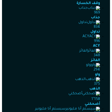
وقف الخسارة
جذاب
969
جذاب
تداول
834
تداول
ACY
996
ACY
الفائز
348
الفائز
واو
294
واو
الذهب
375
الذهب
أضحكني
1٬158
أضحكني
سيستم أنا مليونير