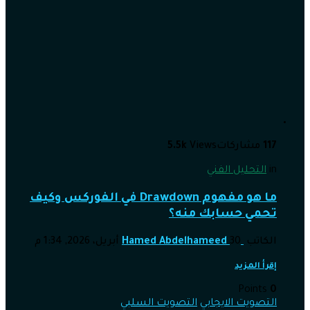
117
مشاركات
Views
5.5k
in
التحليل الفني
ما هو مفهوم Drawdown في الفوركس وكيف
تحمي حسابك منه؟
الكاتب
30 أبريل، 2026, 1:34 م
Hamed Abdelhameed
إقرأ المزيد
Points
0
التصويت الايجابي
التصويت السلبي