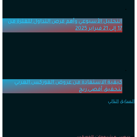
التحليل الأسبوعي وأهم فرص التداول للفترة من
17 إلى 21 فبراير 2025
كيفية الاستفادة من عروض الفوركس العربي
لتحقيق أقصى ربح
السابق
التالي