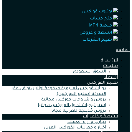
يوتيوب فوركس
فتح حساب
منصة MT4
انشطة و عروض
تقييم الشركات
القائمة
الرئيسية
تحليلات
السوق السعودي
إقتصاد
تعليم الفوركس
دورات فوركس تعليمية مدفوعة اونلاين أو في مقر
الشركة (تعليم الفوركس)
دروس و شروحات فوركس مجانية
إستراتيجيات تداول الفوركس مجانيا
دروس مُدبلجة للعربية مجانا
أنشطة و فاعليات
تجارب و اراء العملاء
أخبار و فعاليات الفوركس العربى