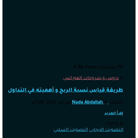
117
مشاركات
Views
4.9k
in
دروس و شروحات الفوركس
طريقة قياس نسبة الربح و أهميته في التداول
الكاتب
4 فبراير، 2025, 1:08 م
Nada Abdallah
إقرأ المزيد
Points
0
التصويت الايجابي
التصويت السلبي