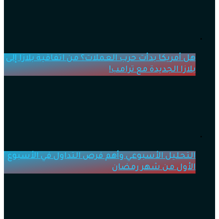
هل أمريكا بدأت حرب العملات؟ من اتفاقية بلازا إلى
بلازا الجديدة مع ترامب!
التحليل الأسبوعي وأهم فرص التداول في الأسبوع
الأول من شهر رمضان