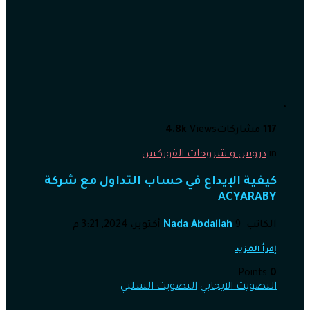
117
مشاركات
Views
4.8k
in
دروس و شروحات الفوركس
كيفية الإيداع في حساب التداول مع شركة
ACYARABY
الكاتب
9 أكتوبر، 2024, 3:21 م
Nada Abdallah
إقرأ المزيد
Points
0
التصويت الايجابي
التصويت السلبي