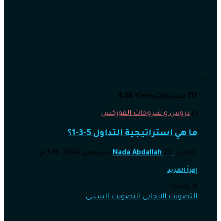
117
مشاركات
Views
4.8k
in
دروس و شروحات الفوركس
ما هي استراتيجية التداول 5-3-1؟
الكاتب
27 سبتمبر، 2024, 3:38 م
Nada Abdallah
إقرأ المزيد
Points
0
التصويت الايجابي
التصويت السلبي