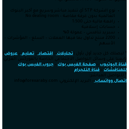
نوع الشركة STP أي تنفيذ مباشر وسريع مع أكبر البنوك
العالمية بدون غرفة مقاصة – No dealing room
رافعة مالية حتى 1:500
حسابات إسلامية
سبريد تنافسي – عمولة 0%
2200 منتج تداول بما فيها العملات – السلع – المؤشرات –
الأسهم
* ليصلك كل جديد أول بأول (
تحليلات
–
اقتصاد
–
تعليم
–
عروض
)
تابعنا على وسائل التواصل الاجتماعي الخاصة بالفوركس العربي:
قناة اليوتيوب
–
صفحة الفيس بوك
–
جروب الفيس بوك
للمناقشات
–
قناة التلجرام
* للتواصل المباشر:
اتصال وواتساب
–
البريد الإلكتروني: info@forexaraby.com