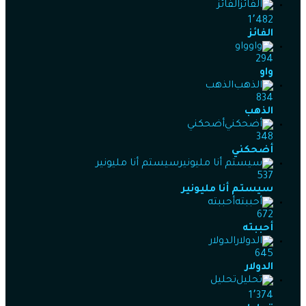
الفائز
1٬482
الفائز
واو
294
واو
الذهب
834
الذهب
أضحكني
348
أضحكني
سيستم أنا مليونير
537
سيستم أنا مليونير
أحببته
672
أحببته
الدولار
645
الدولار
تحليل
1٬374