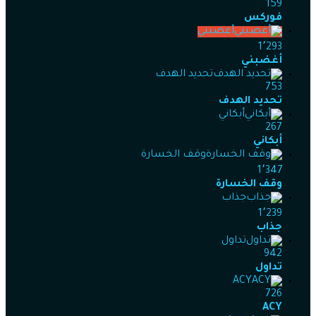
159
فوركس
أغضبني
1٬293
أغضبني
تحديد الهدف
753
تحديد الهدف
أبكاني
267
أبكاني
وقف الخسارة
1٬347
وقف الخسارة
جذاب
1٬239
جذاب
تداول
942
تداول
ACY
726
ACY