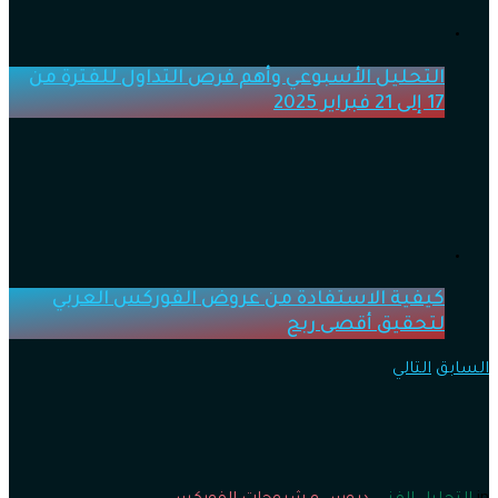
التحليل الأسبوعي وأهم فرص التداول للفترة من
17 إلى 21 فبراير 2025
كيفية الاستفادة من عروض الفوركس العربي
لتحقيق أقصى ربح
السابق
التالي