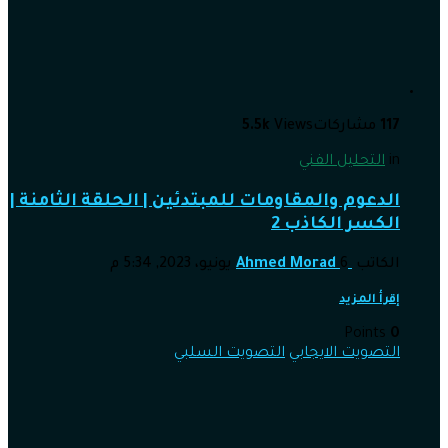
117
مشاركات
Views
5.5k
in
التحليل الفني
الدعوم والمقاومات للمبتدئين | الحلقة الثامنة |
الكسر الكاذب 2
الكاتب
6 يونيو، 2023, 5:34 م
Ahmed Morad
إقرأ المزيد
Points
0
التصويت الايجابي
التصويت السلبي