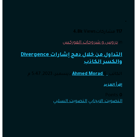
117
مشاركات
Views
4.8k
in
دروس و شروحات الفوركس
التداول من خلال دمج إشارات Divergence
والكسر الكاذب
الكاتب
6 ديسمبر، 2023, 5:47 م
Ahmed Morad
إقرأ المزيد
Points
0
التصويت الايجابي
التصويت السلبي