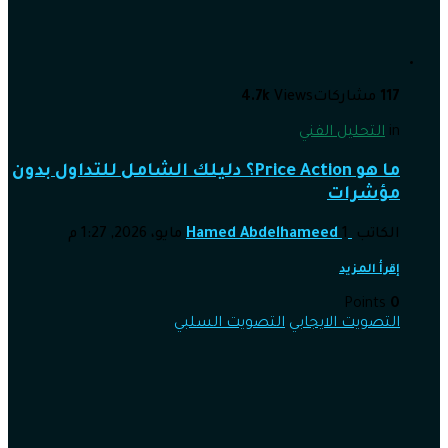
117
مشاركات
Views
4.7k
in
التحليل الفني
ما هو Price Action؟ دليلك الشامل للتداول بدون
مؤشرات
الكاتب
1 مايو، 2026, 1:27 م
Hamed Abdelhameed
إقرأ المزيد
Points
0
التصويت الايجابي
التصويت السلبي