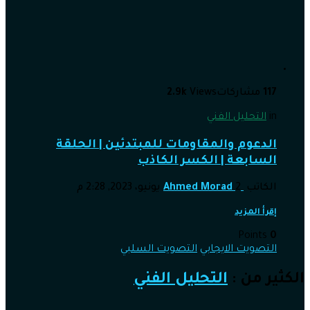
117
مشاركات
Views
2.9k
in
التحليل الفني
الدعوم والمقاومات للمبتدئين | الحلقة
السابعة | الكسر الكاذب
الكاتب
2 يونيو، 2023, 2:28 م
Ahmed Morad
إقرأ المزيد
Points
0
التصويت الايجابي
التصويت السلبي
الكثير من :
التحليل الفني