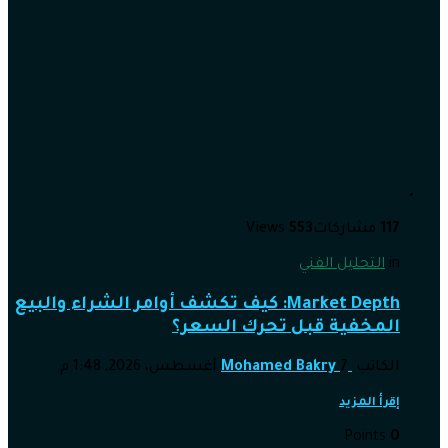
117
مشاركات
553
Views
in
التحليل الفني
Market Depth: كيف تكشف أوامر الشراء والبيع
المخفية قبل تحرك السعر؟
الكاتب
7 أغسطس، 2026, 1:48 م
Mohamed Bakry
إقرأ المزيد
Points
0