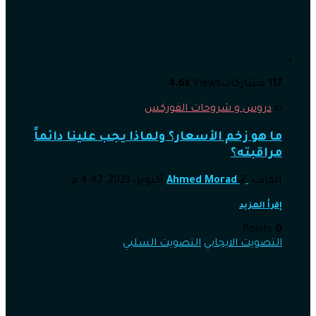
117
مشاركات
Views
4.6k
in
دروس و شروحات الفوركس
ما هو زخم الأسعار؟ ولماذا يجب علينا دائماً
مراقبته؟
الكاتب
2 أكتوبر، 2023, 4:42 م
Ahmed Morad
إقرأ المزيد
Points
0
التصويت الايجابي
التصويت السلبي