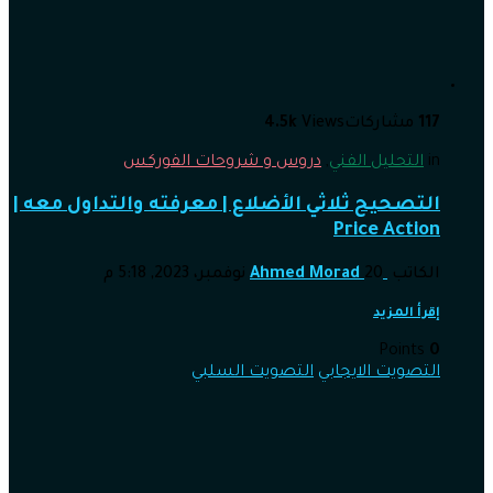
117
مشاركات
Views
4.5k
in
التحليل الفني
,
دروس و شروحات الفوركس
التصحيح ثلاثي الأضلاع | معرفته والتداول معه |
Price Action
الكاتب
20 نوفمبر، 2023, 5:18 م
Ahmed Morad
إقرأ المزيد
Points
0
التصويت الايجابي
التصويت السلبي