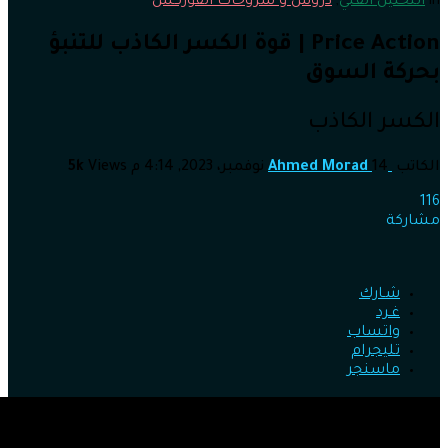
in
التحليل الفني
,
دروس و شروحات الفوركس
Price Action | قوة الكسر الكاذب للتنبؤ
بحركة السوق
الكسر الكاذب
الكاتب
14 نوفمبر، 2023, 4:14 م
Ahmed Morad
Views
5k
116
مشاركة
شـارك
غـرد
واتساب
تليجرام
ماسنجر