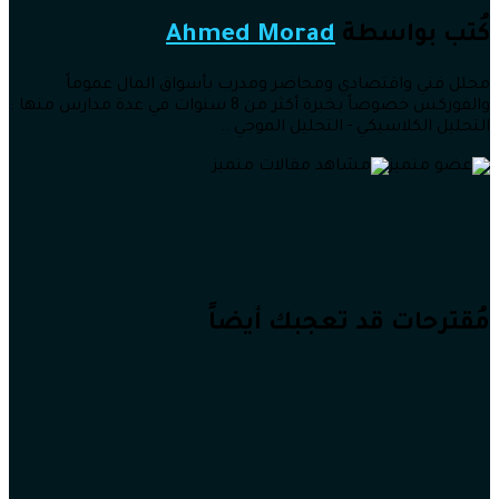
كُتب بواسطة
Ahmed Morad
محلل فني واقتصادي ومحاضر ومدرب بأسواق المال عموماً
والفوركس خصوصاً بخبرة أكثر من 8 سنوات في عدة مدارس منها :
التحليل الكلاسيكي - التحليل الموجي ..
مُقترحات قد تعجبك أيضاً