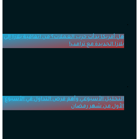
هل أمريكا بدأت حرب العملات؟ من اتفاقية بلازا إلى
بلازا الجديدة مع ترامب!
التحليل الأسبوعي وأهم فرص التداول في الأسبوع
الأول من شهر رمضان