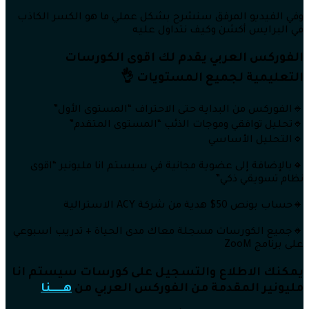
وفي الفيديو المرفق سنشرح بشكل عملي ما هو الكسر الكاذب
في البرايس أكشن وكيف نتداول عليه
الفوركس العربي يقدم لك اقوى الكورسات
التعليمية لجميع المستويات 👌
🔹الفوركس من البداية حتى الاحتراف “المستوى الأول”
🔹تحليل توافقي وموجات الذئب “المستوى المتقدم”
🔹التحليل الأساسي
🔸بالإضافة إلى عضوية مجانية في سيستم انا مليونير “اقوى
نظام تسويقي ذكي”
🔸حساب بونص 50$ هدية من شركة ACY الاسترالية
🔸جميع الكورسات مسجلة معاك مدى الحياة + تدريب اسبوعي
على برنامج ZooM
يمكنك الاطلاع والتسجيل على كورسات سيستم انا
مليونير المقدمة من الفوركس العربي من
هــــــنا