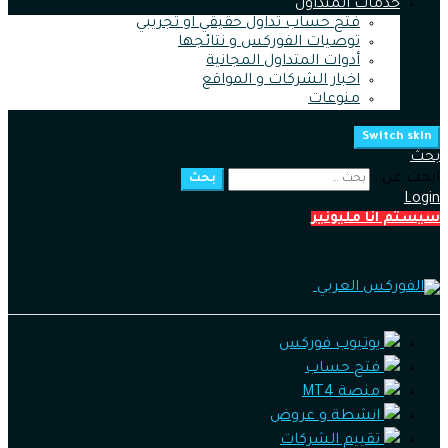
خدمات المتداول
فتح حساب تداول حقيقي او تجريبي
توصيات الفوركس و نتائجها
أدوات المتداول المجانية
اخبار الشركات و المواقع
منوعات
Switch skin
بحث
ابحث عن :
بحث
Login
سيستم انا مليونير
يوتيوب فوركس
فتح حساب
منصة MT4
انشطة و عروض
تقييم الشركات