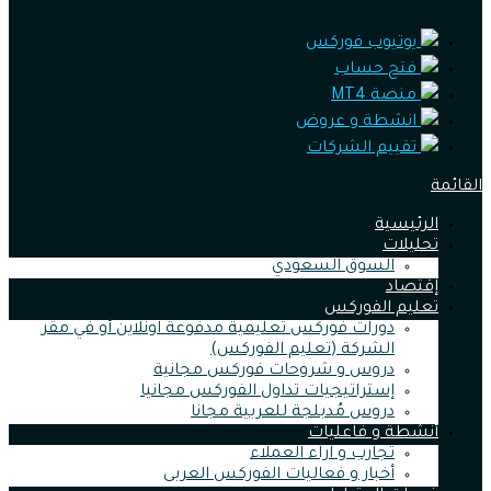
يوتيوب فوركس
فتح حساب
منصة MT4
انشطة و عروض
تقييم الشركات
القائمة
الرئيسية
تحليلات
السوق السعودي
إقتصاد
تعليم الفوركس
دورات فوركس تعليمية مدفوعة اونلاين أو في مقر
الشركة (تعليم الفوركس)
دروس و شروحات فوركس مجانية
إستراتيجيات تداول الفوركس مجانيا
دروس مُدبلجة للعربية مجانا
أنشطة و فاعليات
تجارب و اراء العملاء
أخبار و فعاليات الفوركس العربى