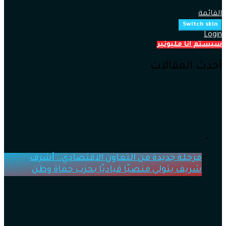
القائمة
Switch skin
Login
سيستم انا مليونير
أحدث المقالات
مرحلة جديدة من التعاون الاقتصادي.. أشرف
شريف يتولى منصبًا قياديًا بحزب حماة وطن