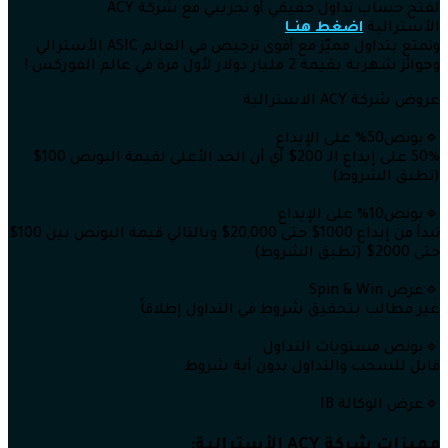
لفتح حساب تداول حقيقي أو تجريبي مع شركة ACY
الأسترالية
اضغط هنــا
وتمتع بتداول مميّز مع أقوى ترخيص في العالم ASIC الأسترالي
وجوائز شهرية بقيمة 2 مليار دولار لأول مرة في عالم الفوركس !
عروض شركة ACY الاسترالية
🔹بونص50% على الإيداع
50% على إيداع الـ 200$ أي أن الحد الأعلى لقيمة البونص 100$
(تطبق الشروط)
🔹بونص10% على الإيداع
تبدأ من إيداع 1000$ حتى 20,000$ وبالتالي قيمة البونص بين 100$
حتى 2000$ (تطبق الشروط)
🔹عرض Spin & Win
غير مطالب بتحقيق شروط في التداول إطلاقاً
🔹بونص مستويات التداول
قابل للسحب والتداول بدون أية شروط
🔹عرض الوكالة IB
مميزات شركة
ACY الأسترالية: