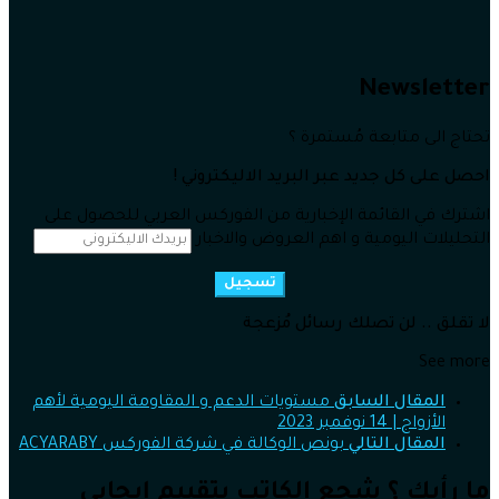
Newsletter
تحتاج الى متابعة مُستمرة ؟
احصل على كل جديد عبر البريد الاليكتروني !
اشترك في القائمة الإخبارية من الفوركس العربي للحصول على
التحليلات اليومية و اهم العروض والاخبار
تسجيل
لا تقلق .. لن تصلك رسائل مُزعجة
See more
المقال السابق
مستويات الدعم و المقاومة اليومية لأهم
الأزواج | 14 نوفمبر 2023
المقال التالي
بونص الوكالة في شركة الفوركس ACYARABY
ما رأيك ؟ شجع الكاتب بتقييم إيجابي