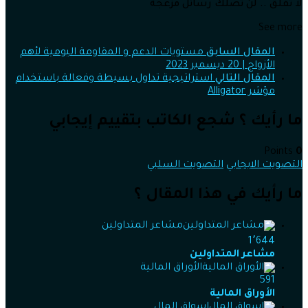
لا تقلق .. لن تصلك رسائل مُزعجة
See more
المقال السابق
مستويات الدعم و المقاومة اليومية لأهم
الأزواج | 20 ديسمبر 2023
المقال التالي
استراتيجية تداول بسيطة وفعالة باستخدام
مؤشر Alligator
ما رأيك ؟ شجع الكاتب بتقييم إيجابي
Points
0
التصويت الايجابي
التصويت السلبي
ما رأيك في هذا المقال ؟
مشاعر المتداولين
1٬644
مشاعر المتداولين
الأوراق المالية
591
الأوراق المالية
اسواق المال