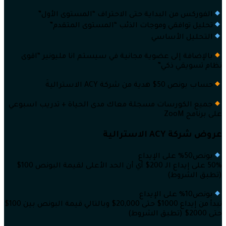
الفوركس من البداية حتى الاحتراف “المستوى الأول”
تحليل توافقي وموجات الذئب “المستوى المتقدم”
التحليل الأساسي
بالإضافة إلى عضوية مجانية في سيستم انا مليونير “اقوى
نظام تسويقي ذكي”
حساب بونص 50$ هدية من شركة ACY الاستراليةَ
جميع الكورسات مسجلة معاك مدى الحياة + تدريب اسبوعي
على برنامج ZooM
عروض شركة ACY الاسترالية
بونص50% على الإيداع
50% على إيداع الـ 200$ أي أن الحد الأعلى لقيمة البونص 100$
(تطبق الشروط)
بونص10% على الإيداع
تبدأ من إيداع 1000$ حتى 20,000$ وبالتالي قيمة البونص بين 100$
حتى 2000$ (تطبق الشروط)