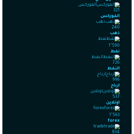
الفوركس
321
الفوركس
ذهب
240
ذهب
نفط
1٬590
نفط
النفط
726
النفط
ارباح
996
ارباح
اونلاين
537
اونلاين
forex
1٬563
forex
trade
834