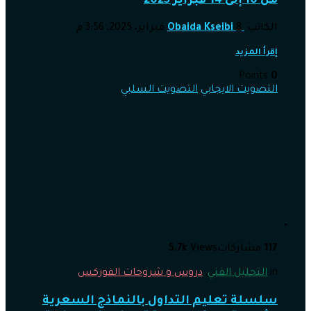
من 10 إلى 14 فبراير 2025
الكاتب
8 فبراير، 2025, 3:56 م
Obaida Kseibi
إقرأ المزيد
Points
0
التصويت الايجابي
التصويت السلبي
117
مشاركات
Views
5.7k
in
التحليل الفني
,
دروس و شروحات الفوركس
سلسلة تعليم التداول بالنماذج السعرية