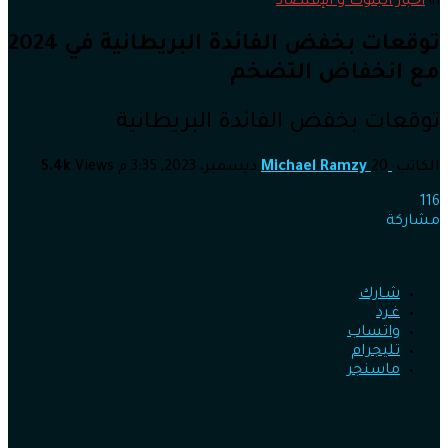
in
أخبار البنوك و الإقتصاد
توقعات بخفض الفائدة البريطانية في 2024
مع انخفاض التضخم
توقعات بخفض الفائدة البريطانية
الكاتب
20 ديسمبر، 2023, 3:35 م
Michael Ramzy
Views
5.4k
116
مشاركة
شـارك
غـرد
واتساب
تليجرام
ماسنجر