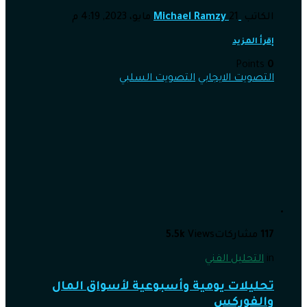
الكاتب
21 مايو، 2023, 4:19 م
Michael Ramzy
إقرأ المزيد
Points
0
التصويت الايجابي
التصويت السلبي
117
مشاركات
Views
5.5k
in
التحليل الفني
تحليلات يومية وأسبوعية لأسواق المال
والفوركس