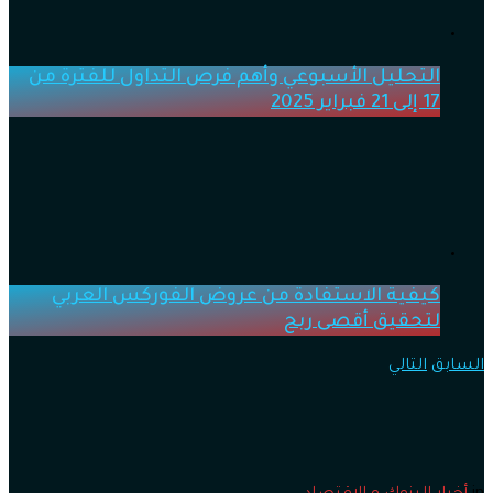
التحليل الأسبوعي وأهم فرص التداول للفترة من
17 إلى 21 فبراير 2025
كيفية الاستفادة من عروض الفوركس العربي
لتحقيق أقصى ربح
السابق
التالي