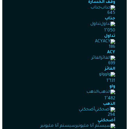
وقف الخسارة
جذاب
645
جذاب
تداول
1٬050
تداول
ACY
186
ACY
الفائز
699
الفائز
واو
1٬131
واو
الذهب
1٬482
الذهب
أضحكني
294
أضحكني
سيستم أنا مليونير