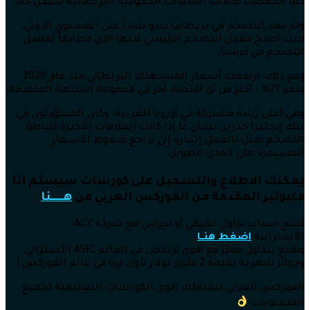
كما انخفضت عائدات السندات الحكومية البريطانية بشكل حاد.
ولم يعد التضخم في بريطانيا يبدو شاذاً على المستوى الدولي،
حيث أصبح معدل التضخم الرئيسي لديها الآن مطابقاً لمعدل
التضخم في فرنسا.
ومع ذلك، ارتفعت أسعار المستهلك البريطاني منذ عام 2020
بنحو 21% – أكثر من أي اقتصاد آخر في مجموعة السبعة المتقدمة،
وهي أعلى زيادة مشتركة في أوروبا الغربية. وكان المسؤولون في
بنك إنجلترا حذرين بشأن ما إذا كانت العلامات الأخيرة لتباطؤ
التضخم تمثل بالفعل إشارة إلى تراجع ضغوط الأسعار
المستمرة على المدى الطويل.
يمكنك الاطلاع والتسجيل على كورسات سيستم انا
مليونير المقدمة من الفوركس العربي من
هــــــنا
لفتح حساب تداول حقيقي أو تجريبي مع شركة ACY
الأسترالية
اضغط هنــا
وتمتع بتداول مميّز مع أقوى ترخيص في العالم ASIC الأسترالي
وجوائز شهرية بقيمة 2 مليار دولار لأول مرة في عالم الفوركس !
الفوركس العربي بيقدملك اقوى الكورسات التعليمية لجميع
المستويات