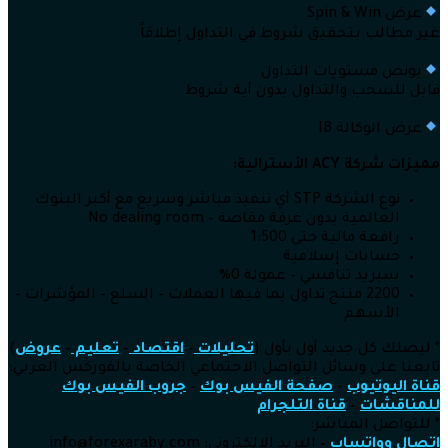
عرض Spin & Win
غير مطالب بتحقيق شروط في التداول إطلاقاً
بونص مستويات التداول
قابل للسحب والتداول بدون أية شروط
عرض الوكالة IB
مميزات شركة
ACY الأسترالية:
نوع الشركة STP أي تنفيذ مباشر وسريع مع أكبر البنوك
العالمية بدون غرفة مقاصة – No dealing room
رافعة مالية حتى 1:500
حسابات إسلامية
سبريد تنافسي – عمولة 0%
2200 منتج تداول بما فيها العملات – السلع – المؤشرات –
الأسهم
* ليصلك كل جديد أول بأول (
تحليلات
–
اقتصاد
–
تعليم
–
عروض
)
تابعنا على وسائل التواصل الاجتماعي الخاصة بالفوركس العربي:
قناة اليوتيوب
–
صفحة الفيس بوك
–
جروب الفيس بوك
للمناقشات
–
قناة التلجرام
* للتواصل المباشر:
اتصال وواتساب
–
البريد الإلكتروني: info@forexaraby.com