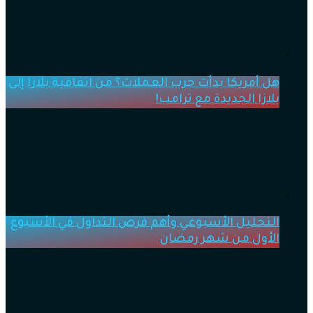
هل أمريكا بدأت حرب العملات؟ من اتفاقية بلازا إلى
بلازا الجديدة مع ترامب!
التحليل الأسبوعي وأهم فرص التداول في الأسبوع
الأول من شهر رمضان