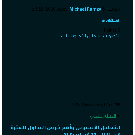
الكاتب
6 يونيو، 2020, 3:32 م
Michael Ramzy
إقرأ المزيد
Points
0
التصويت الايجابي
التصويت السلبي
135
مشاركات
Views
3.2k
in
التحليل الفني
التحليل الأسبوعي وأهم فرص التداول للفترة