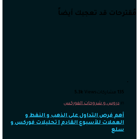
مُقترحات قد تعجبك أيضاً
135
مشاركات
Views
5.3k
in
دروس و شروحات الفوركس
أهم فرص التداول على الذهب و النفط و
العملات للأسبوع القادم | تحليلات فوركس و
سلع