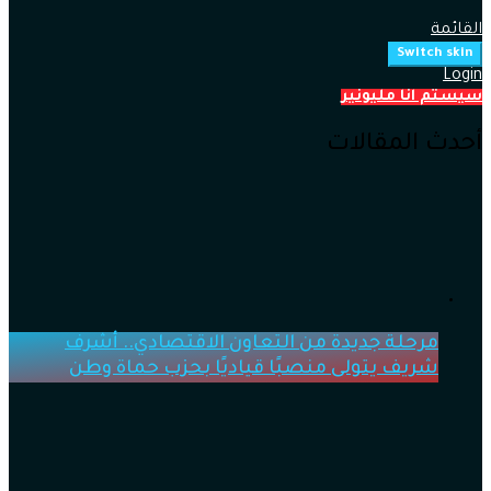
القائمة
Switch skin
Login
سيستم انا مليونير
أحدث المقالات
مرحلة جديدة من التعاون الاقتصادي.. أشرف
شريف يتولى منصبًا قياديًا بحزب حماة وطن