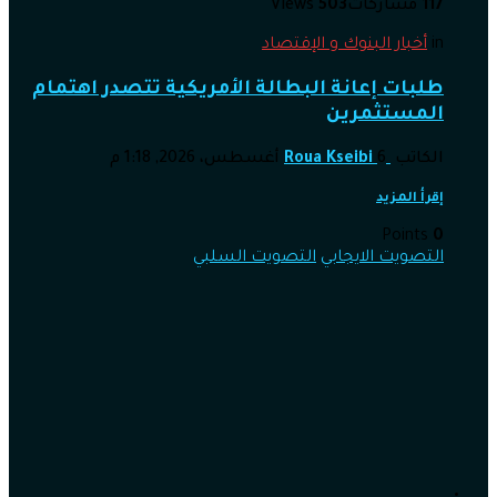
117
مشاركات
503
Views
in
أخبار البنوك و الإقتصاد
طلبات إعانة البطالة الأمريكية تتصدر اهتمام
المستثمرين
الكاتب
6 أغسطس، 2026, 1:18 م
Roua Kseibi
إقرأ المزيد
Points
0
التصويت الايجابي
التصويت السلبي