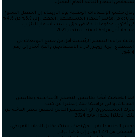
سيخفض أسعار الفائدة العام المقبل.
وقال مكتب الإحصاءات الوطنية يوم الأربعاء إن المعدل السنوي
للزيادة في مؤشر أسعار المستهلكين انخفض إلى 3.9% من 4.6%
في أكتوبر، مدفوعا بانخفاض جزئي بسبب أسعار البنزين،
مسجلا أدنى قراءة له منذ سبتمبر 2021.
وكانت قراءة التضخم الرئيسية أقل من جميع التوقعات في
استطلاع أجرته رويترز لآراء الاقتصاديين والذي أشار إلى رقم
4.4٪.
كما انخفضت أيضًا مقاييس التضخم الأساسية ومقاييس
الخدمات، والتي يراقبها بنك إنجلترا عن كثب.
تحرك المستثمرون إلى التسعير الكامل لخفض سعر الفائدة من
بنك إنجلترا بحلول مايو 2024.
وخسر الجنيه ما يقرب من نصف سنت مقابل الدولار الأمريكي،
وانخفض من 1.271 دولار إلى 1.266 دولار.