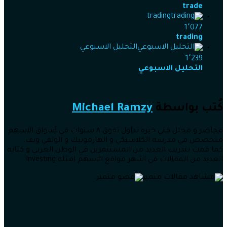
trade
trading
1٬077
trading
التحليل الاسبوعي
1٬239
التحليل الاسبوعي
كُتب بواسطة
Michael Ramzy
محاضر و محلل فني خبره تداول تفوق ٨ سنوات في أسواق الاسهم
متخصص في مدرسه الكلاسيكي و الهارمونيك و الولفي ويف.
كما قمت بتدريب العديد من المستثمرين في الوطن العربي و كتابه
العديد من المقالات في اشهر مواقع الاسهم امثله Investing