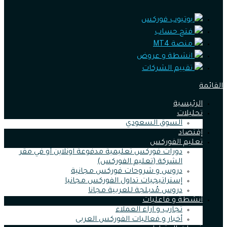
يوتيوب فوركس
فتح حساب
منصة MT4
انشطة و عروض
تقييم الشركات
القائمة
الرئيسية
تحليلات
السوق السعودي
إقتصاد
تعليم الفوركس
دورات فوركس تعليمية مدفوعة اونلاين أو في مقر
الشركة (تعليم الفوركس)
دروس و شروحات فوركس مجانية
إستراتيجيات تداول الفوركس مجانيا
دروس مُدبلجة للعربية مجانا
أنشطة و فاعليات
تجارب و اراء العملاء
أخبار و فعاليات الفوركس العربى