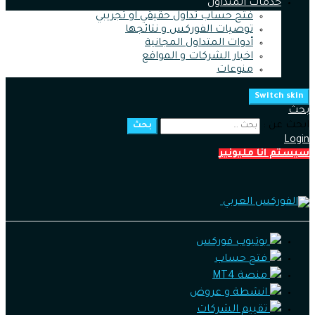
خدمات المتداول
فتح حساب تداول حقيقي او تجريبي
توصيات الفوركس و نتائجها
أدوات المتداول المجانية
اخبار الشركات و المواقع
منوعات
Switch skin
بحث
ابحث عن :
بحث
Login
سيستم انا مليونير
يوتيوب فوركس
فتح حساب
منصة MT4
انشطة و عروض
تقييم الشركات