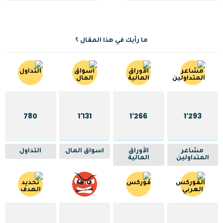
ما رأيك في هذا المقال ؟
780
1٬131
1٬266
1٬293
مشاعر
الأوراق
اسواق المال
التداول
المتداولين
المالية