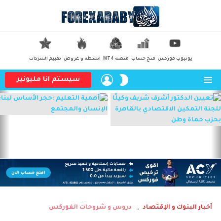
يوتيوب فوركس
فتح حساب
منصة MT4
انشطة و عروض
تقييم الشركات
LOGIN
SWITCH
سيستم انا مليونير
SKIN
القائمة
أحدث
المقالات
أخبار البنوك و الإقتصاد
دروس و شروحات الفوركس
,