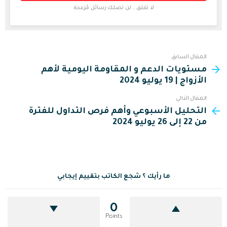
الفوركس
لا تقلق .. لن تصلك رسائل مُزعجة
العربي
للحصول
على
التحليلات
اليومية
و
اهم
المقال السابق
See
العروض
والاخبار
مستويات الدعم و المقاومة اليومية لأهم
more
الأزواج | 19 يوليو 2024
المقال التالي
التحليل الأسبوعي وأهم فرص التداول للفترة
من 22 إلى 26 يوليو 2024
ما رأيك ؟ شجع الكاتب بتقييم إيجابي
0
Points