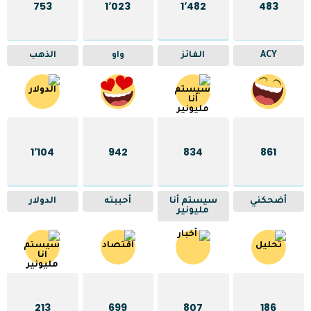
753
1٬023
1٬482
483
ACY
الفائز
واو
الذهب
1٬104
942
834
861
أضحكني
سيستم أنا
أحببته
الدولار
مليونير
213
699
807
186