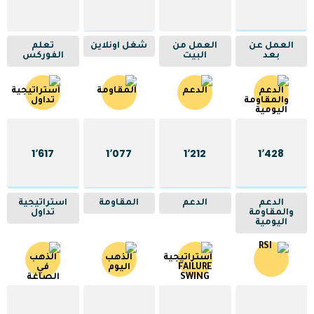
العمل عن
العمل من
شغل اونلاين
تعلم
بعد
البيت
الفوركس
1٬617
1٬077
1٬212
1٬428
الدعم
الدعم
المقاومة
استراتيجية
والمقاومة
تداول
اليومية