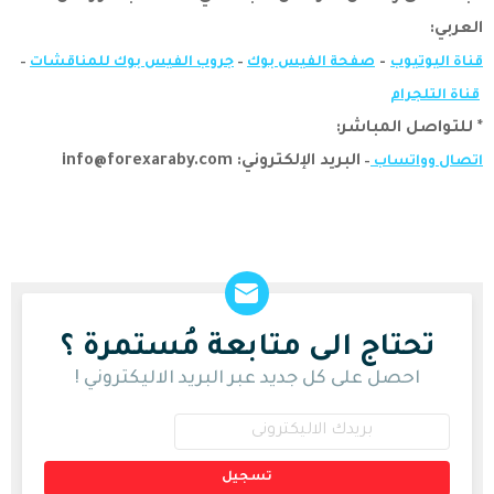
العربي:
–
قناة اليوتيوب
صفحة الفيس بوك
–
جروب الفيس بوك للمناقشات
–
قناة التلجرام
* للتواصل المباشر:
البريد الإلكتروني: info@forexaraby.com
اتصال وواتساب
–
NEWSLETTER
تحتاج الى متابعة مُستمرة ؟
احصل على كل جديد عبر البريد الاليكتروني !
اشترك
في
القائمة
الإخبارية
تسجيل
من