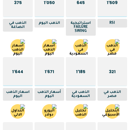
375
1٬050
645
1٬509
RSI
استراتيجية
الذهب اليوم
الذهب في
FAILURE
الصاغة
SWING
1٬644
1٬671
1٬185
321
الذهب في
الذهب في
أسعار الذهب
اسعار الذهب
مصر
السعودية
اليوم
اليوم