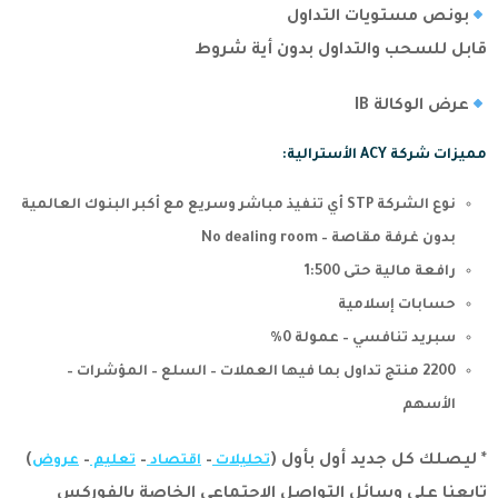
بونص مستويات التداول
قابل للسحب والتداول بدون أية شروط
عرض الوكالة IB
مميزات شركة
ACY الأسترالية:
نوع الشركة STP أي تنفيذ مباشر وسريع مع أكبر البنوك العالمية
بدون غرفة مقاصة – No dealing room
رافعة مالية حتى 1:500
حسابات إسلامية
سبريد تنافسي – عمولة 0%
2200 منتج تداول بما فيها العملات – السلع – المؤشرات –
الأسهم
* ليصلك كل جديد أول بأول (
–
–
–
)
تحليلات
اقتصاد
تعليم
عروض
تابعنا على وسائل التواصل الاجتماعي الخاصة بالفوركس