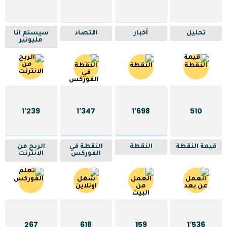
تحليل
أخبار
اقتصاد
سيستم انا
مليونير
1٬239
1٬347
1٬698
510
قيمة النقطة
النقطة
النقطة في
الربح من
الفوركس
الانترنت
267
618
159
1٬536