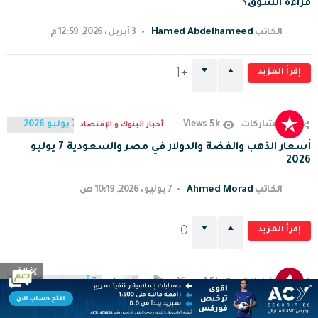
قراءة السوق؟
Hamed Abdelhameed
الكاتب
3 أبريل، 2026, 12:59 م
إقرأ المزيد
1
5k
117
مشاركات
Views
أخبار البنوك و الإقتصاد
أسعار الذهب والفضة والدولار في مصر والسعودية 7 يوليو
2026
Ahmed Morad
الكاتب
7 يوليو، 2026, 10:19 ص
إقرأ المزيد
0
إغلاق
1.5k
117
مشاركات
Views
التحليل الفني
90
التحليل الأسبوعي وأهم فرص التداول من 3 إلى 7 أغسطس
مشاركة