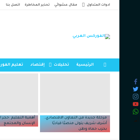
ادوات المتداول
مقال عشوائي
تحذير المخاطرة
اتصل بنا
الرئيسية
تحليلات
إقتصاد
تعليم الفو
القائمة
أحدث
المقالات
مرحلة جديدة من التعاون الاقتصادي..
أهمية التعليم :حجر ا
أشرف شريف يتولى منصبًا قياديًا
الإنسان والمجتمع
بحزب حماة وطن