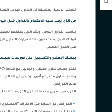
تتطلب الربحية المتسقة في التداول اليومي انضباطًا
من الذي يجب عليه الاهتمام بالتداول خلال اليو
يناسب التداول اليومي أولئك الذين يمكنهم تخصيص 
لأولئك الذين يستمتعون باتخاذ قرارات التداول ال
على المدى القصير.
يمكنك الاطلاع والتسجيل على كورسات سيستم 
لفتح حساب تداول حقيقي أو تجريبي مع شركة ACY الأسترالية
عالم الفوركس !
الفوركس العربي بيقدملك اقوى الكورسات التعلي
الفوركس من البداية حتى الاحتراف “المستوى ال
تحليل توافقي وموجات الذئب “المستوى المتقد