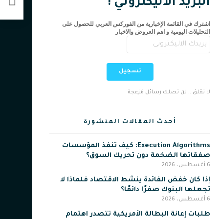
البريد الاليكتروني !
المدى
اشترك في القائمة الإخبارية من الفوركس العربي للحصول على
التحليلات اليومية و اهم العروض والاخبار
تسجيل
لا تقلق .. لن تصلك رسائل مُزعجة
أحدث المقالات المنشورة
Execution Algorithms: كيف تنفذ المؤسسات
صفقاتها الضخمة دون تحريك السوق؟
6 أغسطس، 2026
إذا كان خفض الفائدة ينشط الاقتصاد فلماذا لا
تجعلها البنوك صفرًا دائمًا؟
6 أغسطس، 2026
طلبات إعانة البطالة الأمريكية تتصدر اهتمام