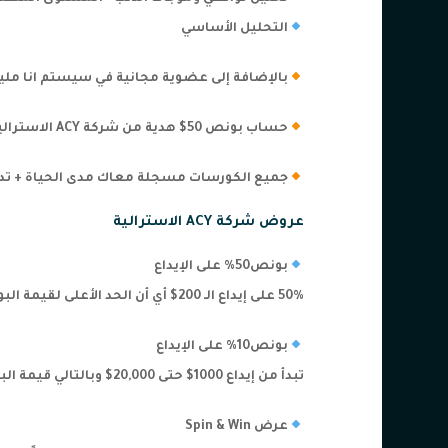
التحليل الأساسي
بالإضافة إلى عضوية مجانية في سيستم انا ملي
حساب بونص 50$ هدية من شركة ACY الاستراليةَ
جميع الكورسات مسجلة معاك مدى الحياة + تدريب 
عروض شركة ACY الاسترالية
بونص50% على الإيداع
50% على إيداع الـ 200$ أي أن الحد الأعلى لقيمة البونص 100$ (تطبق الشروط)
بونص10% على الإيداع
تبدأ من إيداع 1000$ حتى 20,000$ وبالتالي قيمة البونص بين 100$ حتى 2000$ (تطبق الشروط)
عرض Spin & Win