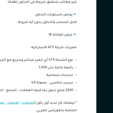
غير مطالب بتحقيق شروط في التداول إطلاقاً
بونص مستويات التداول
قابل للسحب والتداول بدون أية شروط
عرض الوكالة IB
مميزات شركة
ACY الأسترالية:
نوع الشركة STP أي تنفيذ مباشر وسريع مع أكبر البنوك العالمية بدون غرفة مقاصة – No dealing room
رافعة مالية حتى 1:500
حسابات إسلامية
سبريد تنافسي – عمولة 0%
2200 منتج تداول بما فيها العملات – السلع – المؤشرات – الأسهم
* ليصلك كل جديد أول بأول (
تحليلات
–
اقتصاد
–
تعل
الخاصة بالفوركس العربي: