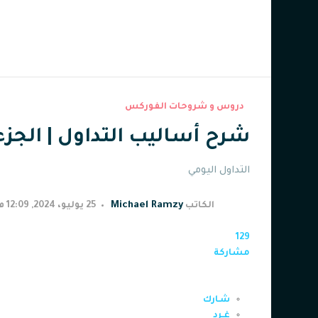
دروس و شروحات الفوركس
شرح أساليب التداول | الجزء ا
التداول اليومي
Michael Ramzy
الكاتب
25 يوليو، 2024, 12:09 م
129
مشاركة
شـارك
غـرد