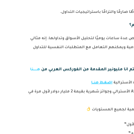
 صارمًا والتزامًا باستراتيجيات التداول.
م؟
عدة ساعات يوميًا لتحليل الأسواق وتداولها. إنه مثالي
يومية ويمكنهم التعامل مع المتطلبات النفسية للتداول
انا مليونير المقدمة من الفوركس العربي من
هــــــنا
اضغط هنــا
وتمتع بتداول مميّز مع أقوى ترخيص في العالم ASIC الأسترالي وجوائز شهرية بقيمة 2 مليار دولار لأول مرة في
مية لجميع المستويات
أول”
م”