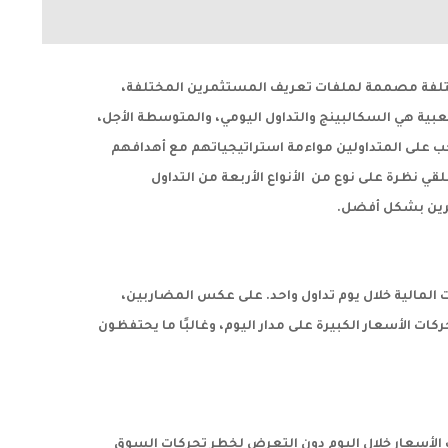
مختلفة مصممة لملفات تعريف المستثمرين المختلفة،
شعبية هي السكالبينج والتداول اليومي، والمتوسطة الأجل،
يجب على المتداولين مواءمة استراتيجياتهم مع أهدافهم
 نظرة على نوع من الأنواع الأربعة من التداول
رين بشكل أفضل.
ت المالية خلال يوم تداول واحد. على عكس المضاربين،
كات الأسعار الكبيرة على مدار اليوم، وغالبًا ما يحتفظون
ت الأسعار خلال اليوم دون التعرض لخطر تحركات السوق