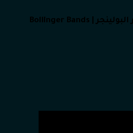
Bollinger Band