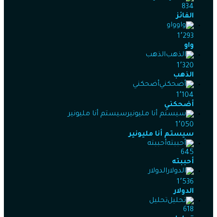
834
الفائز
واو
1٬293
واو
الذهب
1٬320
الذهب
أضحكني
1٬104
أضحكني
سيستم أنا مليونير
1٬050
سيستم أنا مليونير
أحببته
645
أحببته
الدولار
1٬536
الدولار
تحليل
618