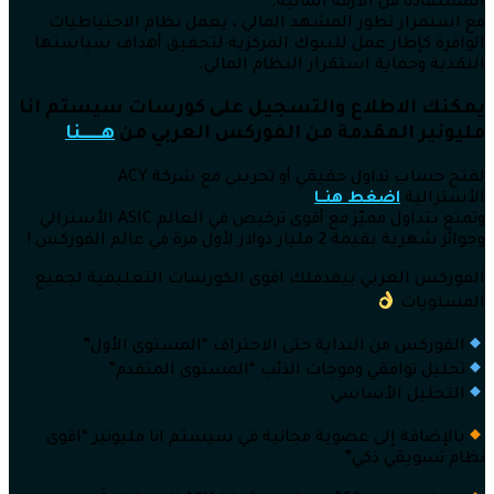
المستفادة من الأزمة المالية.
مع استمرار تطور المشهد المالي ، يعمل نظام الاحتياطيات
الوافرة كإطار عمل للبنوك المركزية لتحقيق أهداف سياستها
النقدية وحماية استقرار النظام المالي.
يمكنك الاطلاع والتسجيل على كورسات سيستم انا
مليونير المقدمة من الفوركس العربي من
هــــــنا
لفتح حساب تداول حقيقي أو تجريبي مع شركة ACY
الأسترالية
اضغط هنــا
وتمتع بتداول مميّز مع أقوى ترخيص في العالم ASIC الأسترالي
وجوائز شهرية بقيمة 2 مليار دولار لأول مرة في عالم الفوركس !
الفوركس العربي بيقدملك اقوى الكورسات التعليمية لجميع
المستويات
الفوركس من البداية حتى الاحتراف “المستوى الأول”
تحليل توافقي وموجات الذئب “المستوى المتقدم”
التحليل الأساسي
بالإضافة إلى عضوية مجانية في سيستم انا مليونير “اقوى
نظام تسويقي ذكي”