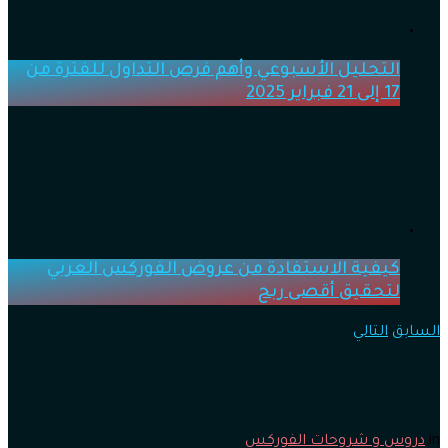
التحليل الأسبوعي وأهم فرص التداول للفترة من
17 إلى 21 فبراير 2025
كيفية الاستفادة من عروض الفوركس العربي
لتحقيق أقصى ربح
السابق
التالي
in
دروس و شروحات الفوركس