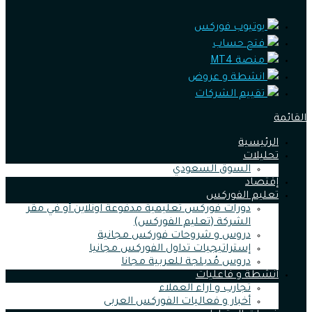
يوتيوب فوركس
فتح حساب
منصة MT4
انشطة و عروض
تقييم الشركات
القائمة
الرئيسية
تحليلات
السوق السعودي
إقتصاد
تعليم الفوركس
دورات فوركس تعليمية مدفوعة اونلاين أو في مقر
الشركة (تعليم الفوركس)
دروس و شروحات فوركس مجانية
إستراتيجيات تداول الفوركس مجانيا
دروس مُدبلجة للعربية مجانا
أنشطة و فاعليات
تجارب و اراء العملاء
أخبار و فعاليات الفوركس العربى