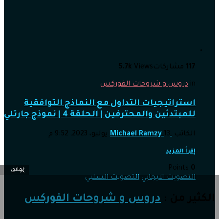
117
مشاركات
Views
5.7k
in
دروس و شروحات الفوركس
استراتيجيات التداول مع النماذج التوافقية
للمبتدئين والمحترفين | الحلقة 4 | نموذج جارتلي
الكاتب
13 يوليو، 2023, 9:52 م
Michael Ramzy
إقرأ المزيد
Points
0
إغلاق
التصويت الايجابي
التصويت السلبي
الكثير من :
دروس و شروحات الفوركس