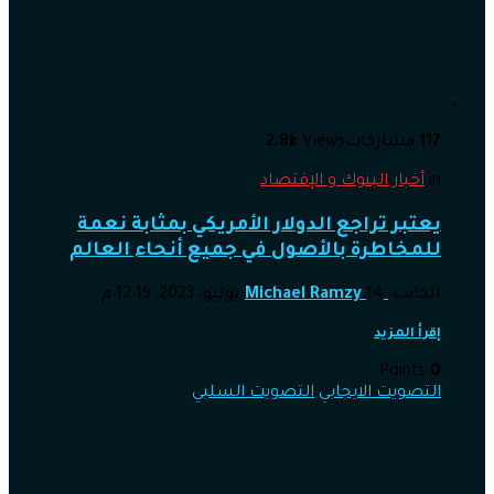
117
مشاركات
Views
2.8k
in
أخبار البنوك و الإقتصاد
يعتبر تراجع الدولار الأمريكي بمثابة نعمة
للمخاطرة بالأصول في جميع أنحاء العالم
الكاتب
14 يوليو، 2023, 12:19 م
Michael Ramzy
إقرأ المزيد
Points
0
التصويت الايجابي
التصويت السلبي