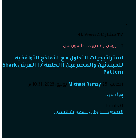
117
مشاركات
Views
4k
in
دروس و شروحات الفوركس
استراتيجيات التداول مع النماذج التوافقية
للمبتدئين والمحترفين | الحلقة 7 | القرش Shark
Pattern
الكاتب
25 يوليو، 2023, 10:31 م
Michael Ramzy
إقرأ المزيد
Points
0
التصويت الايجابي
التصويت السلبي