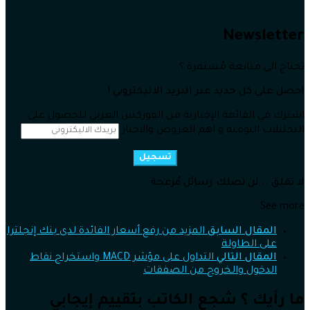
Newsletter
تحتاج الى متابعة مُستمرة ؟
احصل على كل جديد عبر البريد الاليكتروني !
اشترك في القائمة الإخبارية من الفوركس العربي للحصول على
التحليلات اليومية و اهم العروض والاخبار
تسجيل
لا تقلق .. لن تصلك رسائل مُزعجة
See more
المقال السابق
المزيد من رفع أسعار الفائدة لدى بنك إنجلترا
على الطاولة
المقال التالي
التداول على مؤشر MACD واستخراج نقاط
الدخول والخروج من الصفقات
ما رأيك ؟ شجع الكاتب بتقييم إيجابي