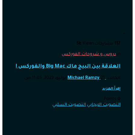
117
مشاركات
Views
5k
in
دروس و شروحات الفوركس
العلاقة بين البيج ماك Big Mac والفوركس !
الكاتب
21 يوليو، 2023, 11:05 ص
Michael Ramzy
إقرأ المزيد
Points
0
التصويت الايجابي
التصويت السلبي