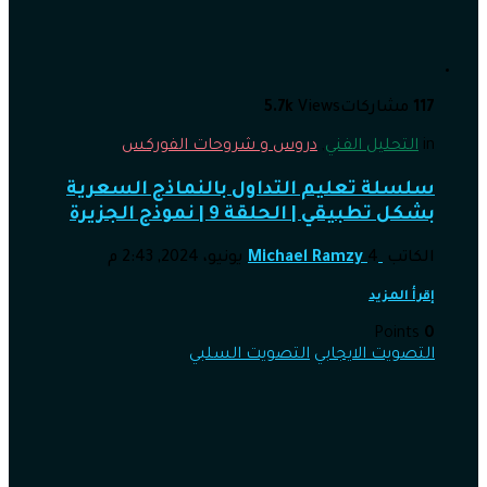
117
مشاركات
Views
5.7k
in
التحليل الفني
,
دروس و شروحات الفوركس
سلسلة تعليم التداول بالنماذج السعرية
بشكل تطبيقي | الحلقة 9 | نموذج الجزيرة
الكاتب
4 يونيو، 2024, 2:43 م
Michael Ramzy
إقرأ المزيد
Points
0
التصويت الايجابي
التصويت السلبي