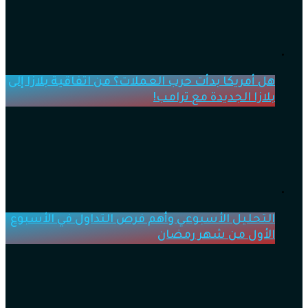
هل أمريكا بدأت حرب العملات؟ من اتفاقية بلازا إلى
بلازا الجديدة مع ترامب!
التحليل الأسبوعي وأهم فرص التداول في الأسبوع
الأول من شهر رمضان