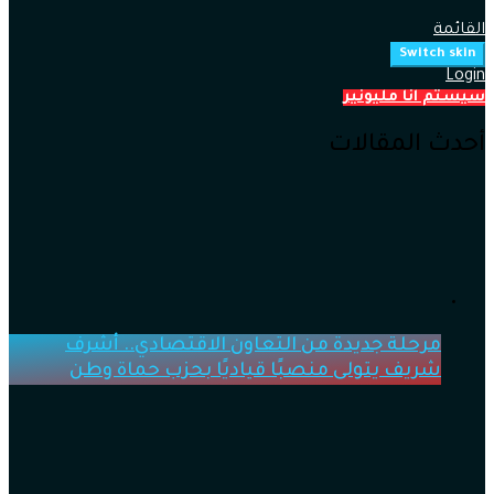
القائمة
Switch skin
Login
سيستم انا مليونير
أحدث المقالات
مرحلة جديدة من التعاون الاقتصادي.. أشرف
شريف يتولى منصبًا قياديًا بحزب حماة وطن