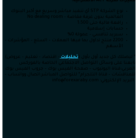
مميزات شركة
ACY الأسترالية:
نوع الشركة STP أي تنفيذ مباشر وسريع مع أكبر البنوك
العالمية بدون غرفة مقاصة – No dealing room
رافعة مالية حتى 1:500
حسابات إسلامية
سبريد تنافسي – عمولة 0%
2200 منتج تداول بما فيها العملات – السلع – المؤشرات –
الأسهم
* ليصلك كل جديد أول بأول (
تحليلات
– اقتصاد – تعليم – عروض)
تابعنا على وسائل التواصل الاجتماعي الخاصة بالفوركس
العربي:قناة اليوتيوب – صفحة الفيس بوك – جروب الفيس بوك
للمناقشات – قناة التلجرام* للتواصل المباشر:اتصال وواتساب –
البريد الإلكتروني: info@forexaraby.com