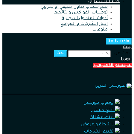
خدمات المتداول
فتح حساب تداول حقيقي او تجريبي
توصيات الفوركس و نتائجها
أدوات المتداول المجانية
اخبار الشركات و المواقع
منوعات
Switch skin
بحث
ابحث عن :
بحث
Login
سيستم انا مليونير
يوتيوب فوركس
فتح حساب
منصة MT4
انشطة و عروض
تقييم الشركات