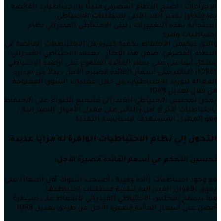
الإجراءات ، أصبح النظام المصرفي مليئًا بالاحتياطيات الفائضة ،
بما يتجاوز بكثير الحد الأدنى لمتطلبات الاحتياطي.
استجابة لهذه التغييرات ، تبنى الاحتياطي الفيدرالي نظام
احتياطيات وافرة
والذي يتضمن الاحتفاظ بكمية كبيرة من الاحتياطيات الفائضة في
النظام المصرفي. ضمن هذا الإطار ، يعتمد الاحتياطي الفيدرالي
بشكل أساسي على سعر الفائدة المدفوع على أرصدة الاحتياطي
(IORB) للتأثير على أسعار الفائدة قصيرة الأجل ، بدلاً من الإدارة
الفعالة لتوريد الاحتياطيات من خلال عمليات السوق المفتوحة.
من خلال تعديل IORB
يمكن لمجلس الاحتياطي الفيدرالي تشجيع البنوك على الاحتفاظ
باحتياطيات أكثر أو أقل والتأثير على معدل الأموال الفيدرالية ،
وهو المعدل المستهدف لسياسته النقدية.
التحول إلى نظام الاحتياطيات الوافرة له مزايا عديدة:
تحسين التحكم في أسعار الفائدة قصيرة الأجل:
مع وجود احتياطيات زائدة وفيرة ، أصبحت البنوك أقل اعتمادًا على
سوق الأموال الفيدرالية لتلبية متطلبات احتياطيها
مما يسمح لمجلس الاحتياطي الفيدرالي بالحفاظ على سيطرة
أفضل على أسعار الفائدة قصيرة الأجل عن طريق تعديل IORB.