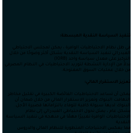
تنفيذ السياسة النقدية المبسطة:
في ظل نظام الاحتياطيات الوافرة ، يمكن لمجلس الاحتياطي
الفيدرالي تنفيذ السياسة النقدية بشكل أكثر وضوحًا من خلال
التركيز على معدل سياسة واحد (IORB)
بدلاً من الإدارة النشطة لتوريد الاحتياطيات في النظام المصرفي
من خلال عمليات السوق المفتوحة.
تعزيز الاستقرار المالي:
يمكن أن تساعد الاحتياطيات الفائضة الكبيرة في تقليل مخاطر
التهافت البنوك وتعزيز الاستقرار المالي من خلال ضمان أن
البنوك لديها سيولة كافية للوفاء بالتزاماتها قصيرة الأجل.
بشكل عام ، يمثل تحول الاحتياطي الفيدرالي إلى نظام
الاحتياطيات الوافرة تغييرًا مهمًا في منهجه في تنفيذ السياسة
النقدية
مما يعكس الاحتياجات المتطورة للنظام المالي والدروس