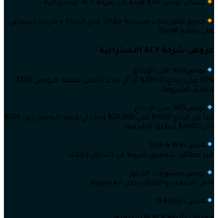
حساب بونص 50$ هدية من شركة ACY الاستراليةَ
جميع الكورسات مسجلة معاك مدى الحياة + تدريب اسبوعي
على برنامج ZooM
عروض شركة ACY الاسترالية
بونص50% على الإيداع
50% على إيداع الـ 200$ أي أن الحد الأعلى لقيمة البونص 100$
(تطبق الشروط)
بونص10% على الإيداع
تبدأ من إيداع 1000$ حتى 20,000$ وبالتالي قيمة البونص بين 100$
حتى 2000$ (تطبق الشروط)
عرض Spin & Win
غير مطالب بتحقيق شروط في التداول إطلاقاً
بونص مستويات التداول
قابل للسحب والتداول بدون أية شروط
عرض الوكالة IB