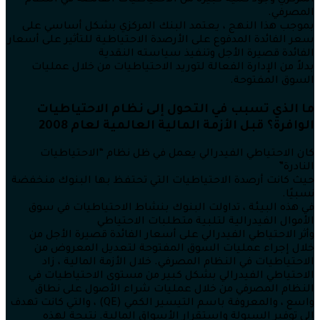
المصرفي.
بموجب هذا النهج ، يعتمد البنك المركزي بشكل أساسي على
سعر الفائدة المدفوع على الأرصدة الاحتياطية للتأثير على أسعار
الفائدة قصيرة الأجل وتنفيذ سياسته النقدية
بدلاً من الإدارة الفعالة لتوريد الاحتياطيات من خلال عمليات
السوق المفتوحة.
ما الذي تسبب في التحول إلى نظام الاحتياطيات
الوافرة؟ قبل الأزمة المالية العالمية لعام 2008
كان الاحتياطي الفيدرالي يعمل في ظل نظام “الاحتياطيات
النادرة”
حيث كانت أرصدة الاحتياطيات التي تحتفظ بها البنوك منخفضة
نسبيًا.
في هذه البيئة ، تداولت البنوك بنشاط الاحتياطيات في سوق
الأموال الفيدرالية لتلبية متطلبات الاحتياطي
وأثر الاحتياطي الفيدرالي على أسعار الفائدة قصيرة الأجل من
خلال إجراء عمليات السوق المفتوحة لتعديل المعروض من
الاحتياطيات في النظام المصرفي. خلال الأزمة المالية ، زاد
الاحتياطي الفيدرالي بشكل كبير من مستوى الاحتياطيات في
النظام المصرفي من خلال عمليات شراء الأصول على نطاق
واسع ، والمعروفة باسم التيسير الكمي (QE) ، والتي كانت تهدف
إلى توفير السيولة واستقرار الأسواق المالية. نتيجة لهذه