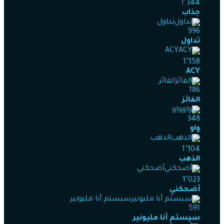
1٬344
جذاب
تداول
996
تداول
ACY
1٬158
ACY
الفائز
186
الفائز
واو
348
واو
الذهب
1٬104
الذهب
أضحكني
1٬023
أضحكني
سيستم أنا مليونير
591
سيستم أنا مليونير