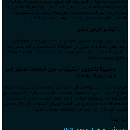
كما تحدثنا سابقا أن البورصة هي سوق للتبادل التجاري، وبالتالي
هو مجال متاح للمدخرين للعمل واستثمار أموالهم ولا نعطي هنا
صورة وردية عن الاستثمار في البورصة، ولكنه في الكثير من
الأحيان يكون سبب في زيادة الثروة وتحسين الدخل.
توفير فرص عمل
إذا دخلت إلى أي بورصة في العالم ستفاجأ من حجم العاملين
فيها، ومن حجم العاملين في شركات السمسرة وذلك يخفي كماَ
هائلاً من العاملين ولا تراهم، وذلك أمر يساعد علي توفير الوظائف
وتقليل حجم البطالة.
وسيلة لتمويل الشركات دون الحاجة للاقتراض
من البنوك بفوائد
العملية بكل بساطة هنا أن الشركات عندما تحتاج للتمويل تقوم
بطرح اكتتاب علي أسهمها، بموجب الاكتتاب تقوم الشركة ببيع
الأسهم من شركتها مقابل النقد، وهذا العائد المالي لا تحتسب
عليه فوائد كما هو الحال في الاقتراض من البنوك، وإن كان بنفس
الوقت هو تنازل عن جزء من الملكية لصالح الغير.
اقرأ أيضاً: