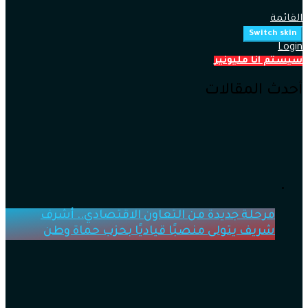
القائمة
Switch skin
Login
سيستم انا مليونير
أحدث المقالات
مرحلة جديدة من التعاون الاقتصادي.. أشرف
شريف يتولى منصبًا قياديًا بحزب حماة وطن