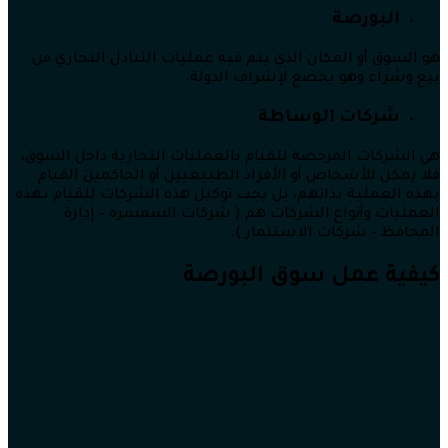
البورصة
هو السوق أو المكان الذي يتم فيه عمليات التبادل التجاري من
بيع وشراء وهو يخضع لإشراف الدولة.
شركات الوساطة
هي الشركات المرخصة للقيام بالعمليات التجارية داخل السوق،
فلا يمكن للأشخاص أو الأفراد الطبيعيين أو الحاكمين القيام
بهذه العملية بذاتهم، بل يجب توكيل هذه الشركات للقيام بهذه
العمليات وأنواع الشركات هم ( شركات السمسرة – إدارة
المحافظ – شركات الاستثمار ).
كيفية عمل سوق البورصة