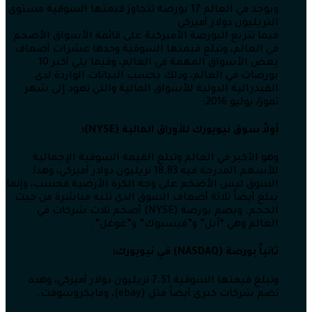
ويوجد في العالم 17 بورصة تتجاوز قيمتها السوقية مستوى
التريليون دولار أميركي
فيما تتربع البورصة الأميركية على قائمة الأسواق الأضخم
في العالم، وتبلغ قيمتها السوقية وحدها عشرات أضعاف
بعض الأسواق المهمة في العالم، وفيما يلي أكبر 10
بورصات في العالم، وذلك بحسب البيانات الواردة لدى
الفيدرالية الدولية للأسواق المالية والتي تعود إلى شهر
تموز/ يوليو 2016:
أولاً سوق نيويورك للأوراق المالية (NYSE):
وهو الأكبر في العالم وتبلغ القيمة السوقية الإجمالية
للأسهم المدرجة فيه 18.83 تريليون دولار أميركي، وهذا
السوق ليس الأضخم على وجه الكرة الأرضية فحسب، وإنما
يبلغ أيضاً ثلاثة أضعاف السوق الذي تليه مباشرة من حيث
الحجم. ويضم بورصة (NYSE) أضخم ثلاث شركات في
العالم وهي “آبل” و”فيسبوك” و”غوغل”.
ثانياً بورصة (NASDAQ) في نيويورك:
وتبلغ قيمتها السوقية 7.51 تريليون دولار أميركي، وهذه
تضم شركات كبرى أيضاً مثل (ebay)، ومايكروسوفت.