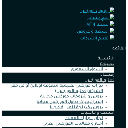
يوتيوب فوركس
فتح حساب
منصة MT4
انشطة و عروض
تقييم الشركات
القائمة
الرئيسية
تحليلات
السوق السعودي
إقتصاد
تعليم الفوركس
دورات فوركس تعليمية مدفوعة اونلاين أو في مقر
الشركة (تعليم الفوركس)
دروس و شروحات فوركس مجانية
إستراتيجيات تداول الفوركس مجانيا
دروس مُدبلجة للعربية مجانا
أنشطة و فاعليات
تجارب و اراء العملاء
أخبار و فعاليات الفوركس العربى