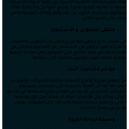
لماذا للبورصة تلك الأهمية الكبيرة حتي تقوم الدولة بالإشراف
عليها بذاتها ولا تتركها للأفراد وتضع القوانين والأنظمة لها؟،
وسنقوم بتسليط الضوء عن بعد وأهم وظائف البورصة والتي
جاءت على النحو التالي:
ملتقى للتمويل و الاستثمار
هي المكان الذي يلتقي فيه من يبحثون عن التمويل، كالشركات
والهيئات ومن يرغبون في الاستثمار من المدخرين وبالتالي هي
كعملية إقراض تعود بالنفع علي الطرفين، وهي عملية محمية
بحماية خاصة لكون القوانين الخاصة التي تنظمها.
مؤشر لاقتصاد البلد
من المهم معرفة أوضاع الشركات وخاصة الشركات الكبري في
البلد، لما لها من أهمية بالنتيجة على الاقتصاد، فمعظم
الشركات الكبري في أي بلد في العالم تطرح أسهمها في السوق
المالي، وبناء علي مؤشرات حركة أسهمها يدل علي وضعها
المالي، وبنظرة شاملة لحركة الأسهم لكل الشركات يعطي
مؤشر عن وضع الاقتصاد.
وسيلة لزيادة الثروة