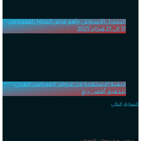
التحليل الأسبوعي وأهم فرص التداول للفترة من
17 إلى 21 فبراير 2025
كيفية الاستفادة من عروض الفوركس العربي
لتحقيق أقصى ربح
السابق
التالي