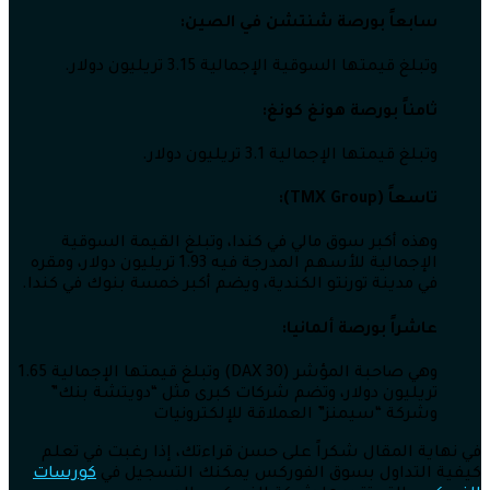
سابعاً بورصة شنتشن في الصين:
وتبلغ قيمتها السوقية الإجمالية 3.15 تريليون دولار.
ثامناً بورصة هونغ كونغ:
وتبلغ قيمتها الإجمالية 3.1 تريليون دولار.
تاسعاً (TMX Group):
وهذه أكبر سوق مالي في كندا، وتبلغ القيمة السوقية
الإجمالية للأسهم المدرجة فيه 1.93 تريليون دولار، ومقره
في مدينة تورنتو الكندية، ويضم أكبر خمسة بنوك في كندا.
عاشراً بورصة ألمانيا:
وهي صاحبة المؤشر (DAX 30) وتبلغ قيمتها الإجمالية 1.65
تريليون دولار، وتضم شركات كبرى مثل “دويتشة بنك”
وشركة “سيمنز” العملاقة للإلكترونيات
في نهاية المقال شكراً على حسن قراءتك، إذا رغبت في تعلم
كيفية التداول بسوق الفوركس يمكنك التسجيل في
كورسات