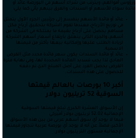
ورؤوس أموالهم، ويترتب من شراء أسهم في البورصة عائد أو
فائدة سواء للأسهم أو السندات والفرق بينهم يأتي كما يلي:
عائد أو فائدة الأسهم ينقسم إلى جزئيين الجزء الأول يتمثل
في توزيع الأرباح، فعندما تقوم الشركة بتحقيق أرباح فكل
مساهم يحصل على أرباح بقيمة ما يمتلكه في الشركة من
أسهم، والجزء الثاني يتعلق بارتفاع أسعار أسهم الشركة
لزيادة الطلب عليها وإمكانية بيعها بأكثر من قيمتها
الاسمية.
عائد أو فائدة السندات يكون سعر فائدة محدد مثل القرض
العادي لذا يجب تسديد الفائدة المحددة لها، وفي نهاية فترة
القرض يحصل الفرد على أصل المبلغ الذي تم دفعه
للحصول على هذه السندات.
أكبر 10 بورصات بالعالم قيمتها
السوقية 52 تريليون دولار
إن الأسواق العشرة الكبرى تبلغ قيمتها السوقية
الإجمالية 52.02 تريليون دولار أميركي
فيما لا يوجد أي سوق أسهم عربي من بين هذه الأسواق
الأكبر، فضلاً عن أنه لا يوجد أي بورصة عربية تتجاوز قيمتها
الإجمالية مستوى التريليون دولار.