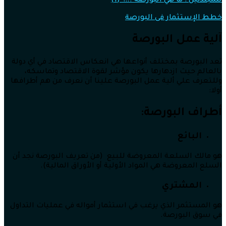
للمبتدئين : ما هي البورصة ..!؟ (1)
خطط الإستثمار فى البورصة
آلية عمل البورصة
تعد البورصة بمختلف أنواعها هي انعكاس الاقتصاد في أي دولة
بالعالم حيث ازدهارها يكون مؤشر لقوة الاقتصاد وتماسكه،
وللتعرف علي ألية عمل البورصة علينا أن نعرف من هم أطرافها
أولا:
أطراف البورصة:
البائع
هو مالك السلعة المعروضة للبيع (من تعريف البورصة نجد أن
السلع المعروضة هي المواد الأولية أو الأوراق المالية).
المشتري
هو المستثمر الذي يرغب في استثمار أمواله في عمليات التداول
في سوق البورصة.