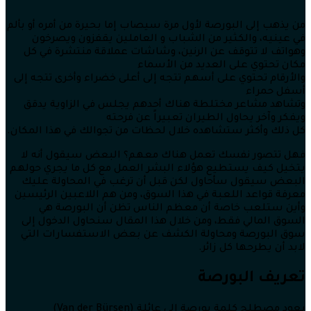
من يذهب إلى البورصة لأول مرة سيصاب إما بحيرة من أمره أو بألم
في عينيه، والكثير من الشباب و العاملين يقفزون ويصرخون
وهواتف لا تتوقف عن الرنين، وشاشات عملاقة منتشرة في كل
مكان تحتوي على العديد من الأسماء
والأرقام تحتوي على أسهم تتجه إلى أعلى خضراء وأخرى تتجه إلى
أسفل حمراء
وتشاهد مشاعر مختلطة هناك أحدهم يجلس في الزاوية يدقق
ويفكر وآخر يحاول الطيران تعبيراً عن فرحته
كل ذلك وأكثر ستشاهده خلال لحظات من تجوالك في هذا المكان.
فهل تتصور نفسك تعمل هناك معهم؟ البعض سيقول أنه لا
يتخيل كيف يستطيع هؤلاء البشر العمل مع كل ما يجري حولهم
البعض سيقول سأحاول لكن قبل أن ترغب في المحاولة عليك
معرفة قواعد اللعبة في هذا السوق، ومن هم اللاعبين الرئيسين
وأين ستلعب خاصة أن معظم الناس تظن أن البورصة هي
السوق المالي فقط، ومن خلال هذا المقال سنحاول الدخول إلى
سوق البورصة ومحاولة الكشف عن بعض الاستفسارات التي
لابد أن يطرحها كل زائر.
تعريف البورصة
يعود مصطلح كلمة بورصة إلى عائلة (Van der Bürsen)