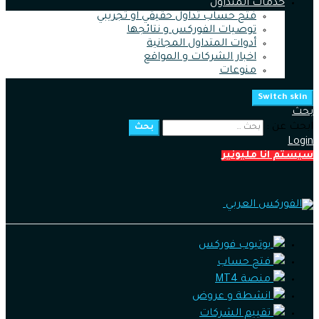
خدمات المتداول
فتح حساب تداول حقيقي او تجريبي
توصيات الفوركس و نتائجها
أدوات المتداول المجانية
اخبار الشركات و المواقع
منوعات
Switch skin
بحث
ابحث عن :
بحث
Login
سيستم انا مليونير
يوتيوب فوركس
فتح حساب
منصة MT4
انشطة و عروض
تقييم الشركات