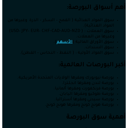
أهم أسواق البورصة:
سوق المواد الغذائية ( القمح – السكر – الذرة وغيرها من
المواد الغذائية).
سوق العملات : ( USD– JPY– EUR– CHF-CAD-AUD-NZD)
وغيرها من العملات.
سوق الأوراق المالية (
الأسهم
).
سوق السندات.
سوق المواد الأولية : ( النفط – النحاس – القطن).
أكبر البورصات العالمية:
بورصة نيويورك ومقرها الولايات المتحدة الأمريكية.
بورصة لندن ومقرها انجلترا.
بورصة فرنكفورت ومقرها ألمانيا.
بورصة طوكيو ومقرها اليابان.
بورصة سيدني ومقرها أستراليا.
بورصة هونج كونج ومقرها هونج كونج.
أهمية سوق البورصة