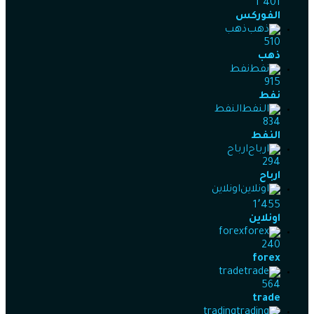
1٬401
الفوركس
ذهب
510
ذهب
نفط
915
نفط
النفط
834
النفط
ارباح
294
ارباح
اونلاين
1٬455
اونلاين
forex
240
forex
trade
564
trade
trading