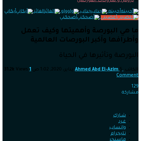
in
دروس و شروحات الفوركس
أحببته
جذاب
واو
الفائز
أبكاني
أغضبني
أضحكني
ما هي البورصة وأهميتها وكيف تعمل
وأطرافها وأكبر البورصات العالمية
البورصة وتأثيرها في الحياة
الكاتب
5 يناير، 2020, 1:02 ص
Ahmed Abd El-Azim
1
Views
31.2k
Comment
129
مشاركة
شـارك
غـرد
واتساب
تليجرام
ماسنجر