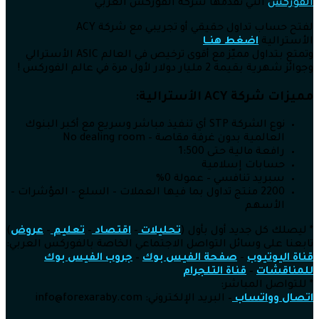
الفوركس
التي تقدمها شركة الفوركس العربي
لفتح حساب تداول حقيقي أو تجريبي مع شركة ACY
الأسترالية
اضغط هنــا
وتمتع بتداول مميّز مع أقوى ترخيص في العالم ASIC الأسترالي
وجوائز شهرية بقيمة 2 مليار دولار لأول مرة في عالم الفوركس !
مميزات شركة ACY الأسترالية:
نوع الشركة STP أي تنفيذ مباشر وسريع مع أكبر البنوك
العالمية بدون غرفة مقاصة – No dealing room
رافعة مالية حتى 1:500
حسابات إسلامية
سبريد تنافسي – عمولة 0%
2200 منتج تداول بما فيها العملات – السلع – المؤشرات –
الأسهم
* ليصلك كل جديد أول بأول (
تحليلات
–
اقتصاد
–
تعليم
–
عروض
)
تابعنا على وسائل التواصل الاجتماعي الخاصة بالفوركس العربي:
قناة اليوتيوب
–
صفحة الفيس بوك
–
جروب الفيس بوك
للمناقشات
–
قناة التلجرام
* للتواصل المباشر:
اتصال وواتساب
–
البريد الإلكتروني: info@forexaraby.com