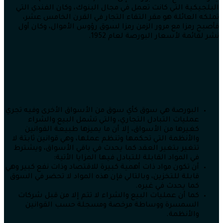
البلجيكية التي كانت تعمل في مجال البنوك، وكان الفندي التي
تملكه العائلة هو مقر التقاء التجار في القرن الخامس عشر،
فأصبح رمزا مع مرور الزمن رمزا لسوق رؤوس الأموال، وكان أول
نشر لقائمة لأسعار البورصة لعام 1952.
البورصة هي سوق كأي سوق من الأسواق الأخرى وفيه تجري
عمليات التبادل التجاري، والتي تشمل البيع والشراء
كغيرها من الأسواق، إلا أن ما يميزها طبيعة القوانين
والأنظمة التي تحكمها وتنظم عملها، وهي قوانين ثابتة لا
تتغير بتغير العقد كما يحدث في باقي الأسواق، ويشترط
في المواد القابلة للتبادل فيها المزايا الأتية:
أن تكون مواد ذات أهمية كبيرة للاقتصاد وذات نفع كبير وهي
قابلة للتخزين، وبالتالي فإن هذه المواد لا تحضر في السوق
كما يحدث في غيره.
كما أن عمليات البيع والشراء لا تتم إلا من قبل شركات
السمسرة ووساطة مرخصة ومسجلة حسب القوانين
والأنظمة.