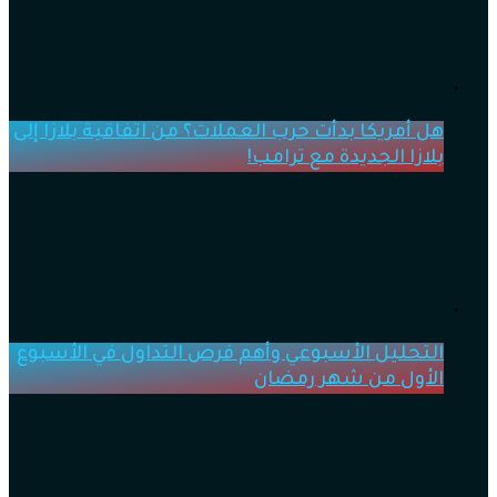
هل أمريكا بدأت حرب العملات؟ من اتفاقية بلازا إلى
بلازا الجديدة مع ترامب!
التحليل الأسبوعي وأهم فرص التداول في الأسبوع
الأول من شهر رمضان