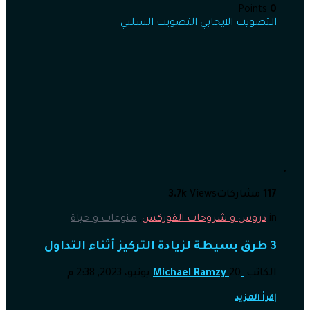
Points
0
التصويت الايجابي
التصويت السلبي
117
مشاركات
Views
3.7k
in
دروس و شروحات الفوركس
,
منوعات و حياة
3 طرق بسيطة لزيادة التركيز أثناء التداول
الكاتب
20 يونيو، 2023, 2:38 م
Michael Ramzy
إقرأ المزيد