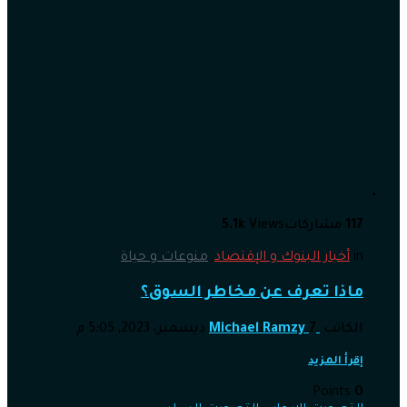
117
مشاركات
Views
5.1k
in
أخبار البنوك و الإقتصاد
,
منوعات و حياة
ماذا تعرف عن مخاطر السوق؟
الكاتب
7 ديسمبر، 2023, 5:05 م
Michael Ramzy
إقرأ المزيد
Points
0