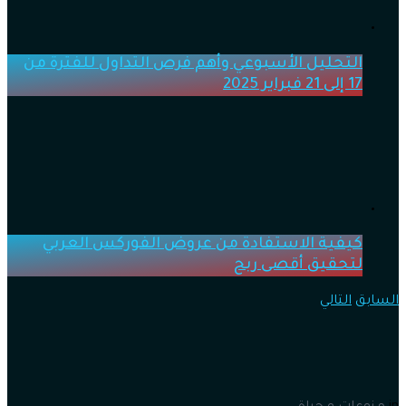
التحليل الأسبوعي وأهم فرص التداول للفترة من
17 إلى 21 فبراير 2025
كيفية الاستفادة من عروض الفوركس العربي
لتحقيق أقصى ربح
السابق
التالي