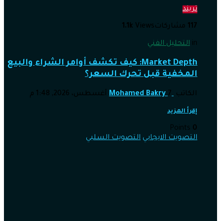
تريند
117
مشاركات
Views
1.1k
in
التحليل الفني
Market Depth: كيف تكشف أوامر الشراء والبيع
المخفية قبل تحرك السعر؟
الكاتب
7 أغسطس، 2026, 1:48 م
Mohamed Bakry
إقرأ المزيد
Points
0
التصويت الايجابي
التصويت السلبي