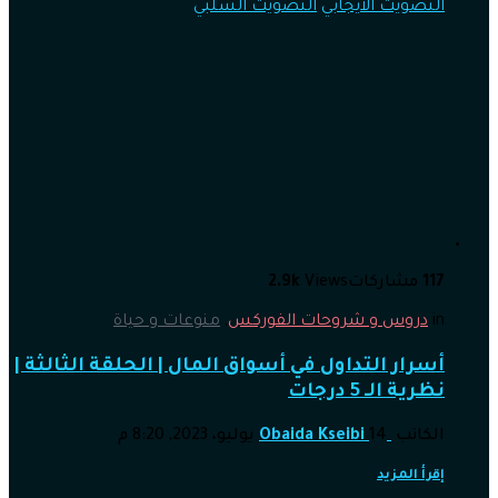
التصويت الايجابي
التصويت السلبي
117
مشاركات
Views
2.9k
in
دروس و شروحات الفوركس
,
منوعات و حياة
أسرار التداول في أسواق المال | الحلقة الثالثة |
نظرية الـ 5 درجات
الكاتب
14 يوليو، 2023, 8:20 م
Obaida Kseibi
إقرأ المزيد