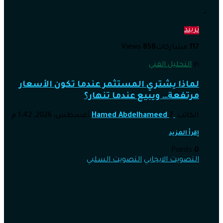
تريند
117
مشاركات
858
Views
in
التحليل الفني
لماذا يشتري المستثمر عندما تكون الأسعار
مرتفعة… ويبيع عندما تنهار؟
الكاتب
7 أغسطس، 2026, 1:42 م
Hamed Abdelhameed
إقرأ المزيد
Points
0
التصويت الايجابي
التصويت السلبي