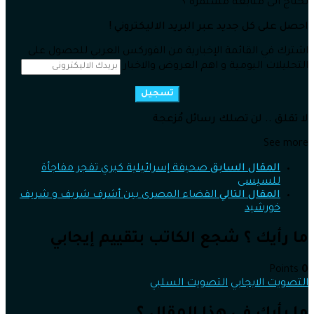
تحتاج الى متابعة مُستمرة ؟
احصل على كل جديد عبر البريد الاليكتروني !
اشترك في القائمة الإخبارية من الفوركس العربي للحصول على
التحليلات اليومية و اهم العروض والاخبار
تسجيل
لا تقلق .. لن تصلك رسائل مُزعجة
See more
المقال السابق
صحيفة إسرائيلية كبري تفجر مفاجأة
للسيسى
المقال التالي
القضاء المصرى بين أشرف شريف و شريف
خورشيد
ما رأيك ؟ شجع الكاتب بتقييم إيجابي
Points
0
التصويت الايجابي
التصويت السلبي