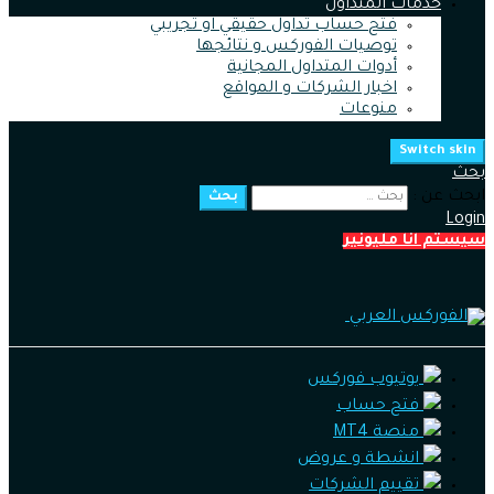
خدمات المتداول
فتح حساب تداول حقيقي او تجريبي
توصيات الفوركس و نتائجها
أدوات المتداول المجانية
اخبار الشركات و المواقع
منوعات
Switch skin
بحث
ابحث عن :
بحث
Login
سيستم انا مليونير
يوتيوب فوركس
فتح حساب
منصة MT4
انشطة و عروض
تقييم الشركات