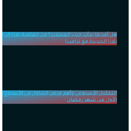
هل أمريكا بدأت حرب العملات؟ من اتفاقية بلازا إلى
بلازا الجديدة مع ترامب!
التحليل الأسبوعي وأهم فرص التداول في الأسبوع
الأول من شهر رمضان