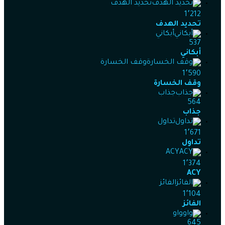
تحديد الهدف
1٬212
تحديد الهدف
أبكاني
537
أبكاني
وقف الخسارة
1٬590
وقف الخسارة
جذاب
564
جذاب
تداول
1٬671
تداول
ACY
1٬374
ACY
الفائز
1٬104
الفائز
واو
645