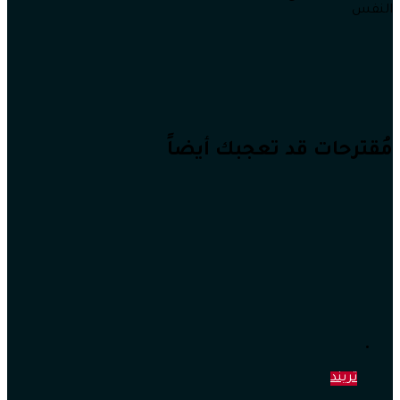
النفس
مُقترحات قد تعجبك أيضاً
تريند