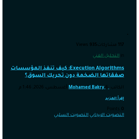
117
مشاركات
935
Views
in
التحليل الفني
Execution Algorithms: كيف تنفذ المؤسسات
صفقاتها الضخمة دون تحريك السوق؟
الكاتب
6 أغسطس، 2026, 1:46 م
Mohamed Bakry
إقرأ المزيد
Points
0
التصويت الايجابي
التصويت السلبي