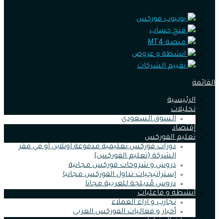
يوتيوب فوركس
فتح حساب
منصة MT4
انشطة و عروض
تقييم الشركات
القائمة
الرئيسية
تحليلات
السوق السعودي
إقتصاد
تعليم الفوركس
دورات فوركس تعليمية مدفوعة اونلاين أو في مقر
الشركة (تعليم الفوركس)
دروس و شروحات فوركس مجانية
إستراتيجيات تداول الفوركس مجانيا
دروس مُدبلجة للعربية مجانا
أنشطة و فاعليات
تجارب و اراء العملاء
أخبار و فعاليات الفوركس العربى