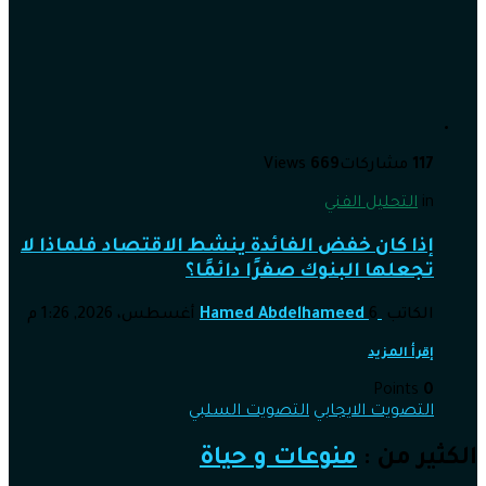
117
مشاركات
669
Views
in
التحليل الفني
إذا كان خفض الفائدة ينشط الاقتصاد فلماذا لا
تجعلها البنوك صفرًا دائمًا؟
الكاتب
6 أغسطس، 2026, 1:26 م
Hamed Abdelhameed
إقرأ المزيد
Points
0
التصويت الايجابي
التصويت السلبي
الكثير من :
منوعات و حياة