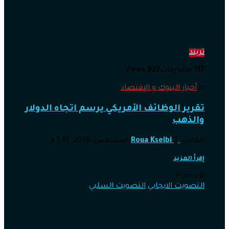
تريند
117
مشاركات
922
Views
in
أخبار البنوك و الإقتصاد
تقرير الوظائف الأمريكي يرسم اتجاه الدولار
والذهب
الكاتب
7 أغسطس، 2026, 1:35 م
Roua Kseibi
إقرأ المزيد
Points
0
التصويت الايجابي
التصويت السلبي