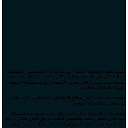
قُتلت سيدة قبطية “ذبحًا” في شارع “دار المسنين” بمنطقة
عزبة النخل، في القاهرة، وقام القاتل بقص شعر السيدة بعد
قتلها، علاوة على إزالة وتمزيق الأيقونات والملصقات الدينية
التي تعلقها في منزلها.
ووصفت حسابات على موقع التواصل الاجتماعي، التي نشرت
الواقعة الحادث بأنه “طائفي” .
وكشفت أن السيدة تدعى نادرة جابر منير، ذبحت في شقتها،
وتم نحل شعر رأسها وتكسير الأيقونات، من قبل القاتل، الأمر
الذي تسبب في غضب كبير بين الأقباط، لافتة إلى أن “تقرير