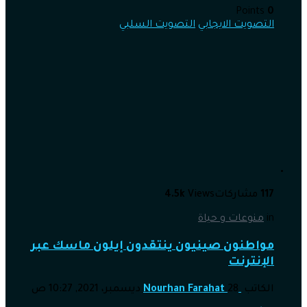
Points
0
التصويت الايجابي
التصويت السلبي
117
مشاركات
Views
4.5k
in
منوعات و حياة
مواطنون صينيون ينتقدون إيلون ماسك عبر
الإنترنت
الكاتب
28 ديسمبر، 2021, 10:27 ص
Nourhan Farahat