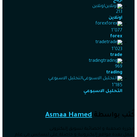
ارباح
اونلاين
213
اونلاين
forex
1٬077
forex
trade
1٬023
trade
trading
969
trading
التحليل الاسبوعي
1٬185
التحليل الاسبوعي
كُتب بواسطة
Asmaa Hamed
محررة صحفية و اخصائية تسويق إليكترونى
تعمل بعدة مواقع إليكترونية و حاصلة على ليسانس فى علم