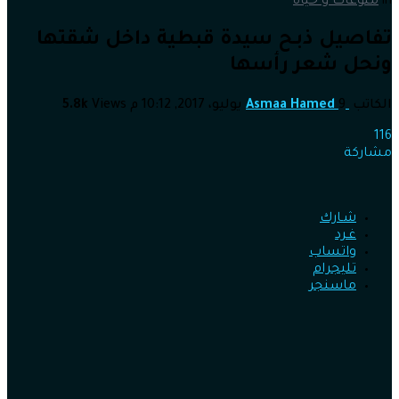
in
منوعات و حياة
تفاصيل ذبـح سيدة قبطية داخل شقتها
ونحل شعر رأسها
الكاتب
9 يوليو، 2017, 10:12 م
Asmaa Hamed
Views
5.8k
116
مشاركة
شـارك
غـرد
واتساب
تليجرام
ماسنجر