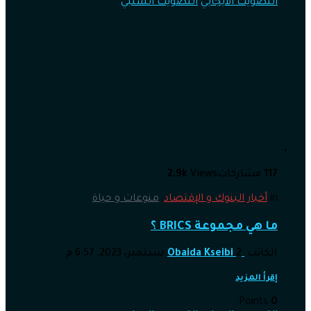
التصويت الايجابي
التصويت السلبي
117
مشاركات
Views
2.9k
in
أخبار البنوك و الإقتصاد
,
منوعات و حياة
ما هي مجموعة BRICS ؟
الكاتب
2 سبتمبر، 2023, 6:57 م
Obaida Kseibi
إقرأ المزيد
Points
0