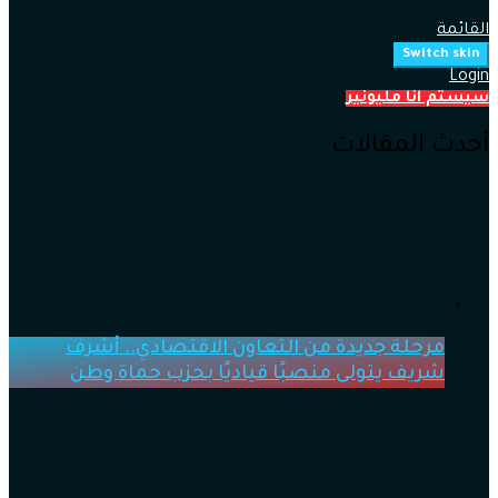
القائمة
Switch skin
Login
سيستم انا مليونير
أحدث المقالات
مرحلة جديدة من التعاون الاقتصادي.. أشرف
شريف يتولى منصبًا قياديًا بحزب حماة وطن