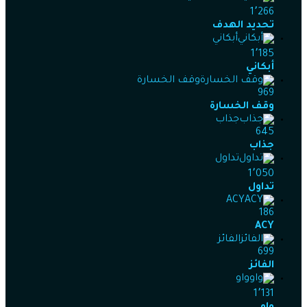
1٬266
تحديد الهدف
أبكاني
1٬185
أبكاني
وقف الخسارة
969
وقف الخسارة
جذاب
645
جذاب
تداول
1٬050
تداول
ACY
186
ACY
الفائز
699
الفائز
واو
1٬131