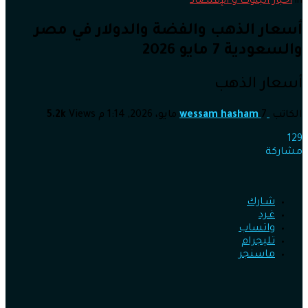
in
أخبار البنوك و الإقتصاد
أسعار الذهب والفضة والدولار في مصر
والسعودية 7 مايو 2026
أسعار الذهب
الكاتب
7 مايو، 2026, 1:14 م
wessam hasham
Views
5.2k
129
مشاركة
شـارك
غـرد
واتساب
تليجرام
ماسنجر