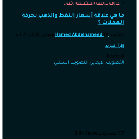
in
دروس و شروحات الفوركس
ما هي علاقة أسعار النفط والذهب بحركة
العملات ؟
الكاتب
19 فبراير، 2026, 1:21 م
Hamed Abdelhameed
إقرأ المزيد
Points
0
التصويت الايجابي
التصويت السلبي
117
مشاركات
Views
3.6k