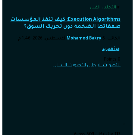
in
التحليل الفني
Execution Algorithms: كيف تنفذ المؤسسات
صفقاتها الضخمة دون تحريك السوق؟
الكاتب
6 أغسطس، 2026, 1:46 م
Mohamed Bakry
إقرأ المزيد
Points
0
التصويت الايجابي
التصويت السلبي
117
مشاركات
503
Views