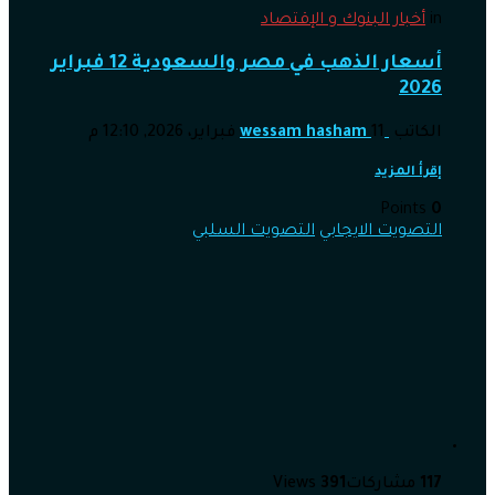
in
أخبار البنوك و الإقتصاد
أسعار الذهب في مصر والسعودية 12 فبراير
2026
الكاتب
11 فبراير، 2026, 12:10 م
wessam hasham
إقرأ المزيد
Points
0
التصويت الايجابي
التصويت السلبي
117
مشاركات
391
Views