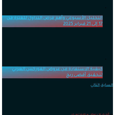
التحليل الأسبوعي وأهم فرص التداول للفترة من
17 إلى 21 فبراير 2025
كيفية الاستفادة من عروض الفوركس العربي
لتحقيق أقصى ربح
السابق
التالي