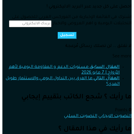
احصل على كل جديد عبر البريد الاليكتروني !
اشترك في القائمة الإخبارية من الفوركس العربي للحصول على
التحليلات اليومية و اهم العروض والاخبار
تسجيل
لا تقلق .. لن تصلك رسائل مُزعجة
See more
المقال السابق
مستويات الدعم و المقاومة اليومية لأهم
الأزواج | 7 مايو 2026
المقال التالي
ما الفرق بين التداول اليومي والاستثمار طويل
المدى؟
ما رأيك ؟ شجع الكاتب بتقييم إيجابي
Points
0
التصويت الايجابي
التصويت السلبي
ما رأيك في هذا المقال ؟