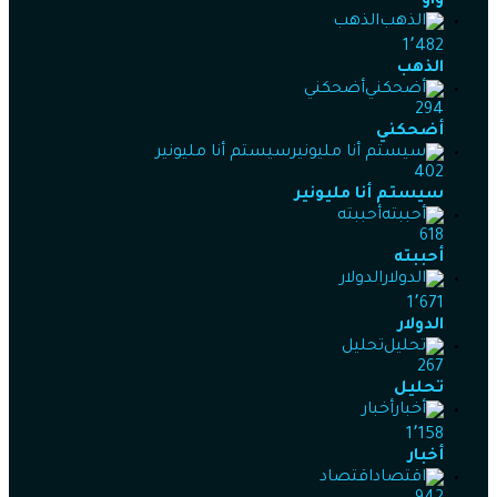
واو
الذهب
1٬482
الذهب
أضحكني
294
أضحكني
سيستم أنا مليونير
402
سيستم أنا مليونير
أحببته
618
أحببته
الدولار
1٬671
الدولار
تحليل
267
تحليل
أخبار
1٬158
أخبار
اقتصاد