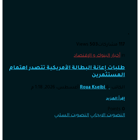
117
مشاركات
503
Views
in
أخبار البنوك و الإقتصاد
طلبات إعانة البطالة الأمريكية تتصدر اهتمام
المستثمرين
الكاتب
6 أغسطس، 2026, 1:18 م
Roua Kseibi
إقرأ المزيد
Points
0
التصويت الايجابي
التصويت السلبي