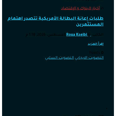
in
أخبار البنوك و الإقتصاد
طلبات إعانة البطالة الأمريكية تتصدر اهتمام
المستثمرين
الكاتب
6 أغسطس، 2026, 1:18 م
Roua Kseibi
إقرأ المزيد
Points
0
التصويت الايجابي
التصويت السلبي