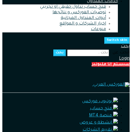
خدمات المتداول
فتح حساب تداول حقيقي او تجريبي
توصيات الفوركس و نتائجها
أدوات المتداول المجانية
اخبار الشركات و المواقع
منوعات
Switch skin
بحث
ابحث عن :
بحث
Login
سيستم انا مليونير
يوتيوب فوركس
فتح حساب
منصة MT4
انشطة و عروض
تقييم الشركات