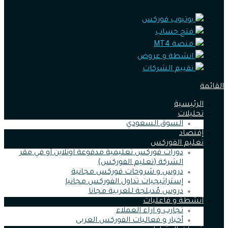
يوتيوب فوركس
فتح حساب
منصة MT4
انشطة و عروض
تقييم الشركات
القائمة
الرئيسية
تحليلات
السوق السعودي
إقتصاد
تعليم الفوركس
دورات فوركس تعليمية مدفوعة اونلاين أو في مقر
الشركة (تعليم الفوركس)
دروس و شروحات فوركس مجانية
إستراتيجيات تداول الفوركس مجانيا
دروس مُدبلجة للعربية مجانا
أنشطة و فاعليات
تجارب و اراء العملاء
أخبار و فعاليات الفوركس العربى