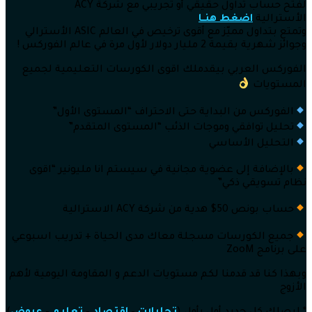
لفتح حساب تداول حقيقي أو تجريبي مع شركة ACY
الأسترالية
اضغط هنــا
وتمتع بتداول مميّز مع أقوى ترخيص في العالم ASIC الأسترالي
وجوائز شهرية بقيمة 2 مليار دولار لأول مرة في عالم الفوركس !
الفوركس العربي بيقدملك اقوى الكورسات التعليمية لجميع
المستويات
الفوركس من البداية حتى الاحتراف “المستوى الأول”
تحليل توافقي وموجات الذئب “المستوى المتقدم”
التحليل الأساسي
بالإضافة إلى عضوية مجانية في سيستم انا مليونير “اقوى
نظام تسويقي ذكي”
حساب بونص 50$ هدية من شركة ACY الاسترالية
جميع الكورسات مسجلة معاك مدى الحياة + تدريب اسبوعي
على برنامج ZooM
وبهذا كنا قد قدمنا لكم مستويات الدعم و المقاومة اليومية لأهم
الأزوج