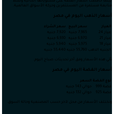
بينما حافظت أسعار الفضة على مستوياتها الحالية وسط
متابعة مستمرة من المستثمرين وحركة الأسواق العالمية.
أسعار الذهب اليوم في مصر
العيار
سعر البيع
سعر الشراء
عيار 24
7,965 جنيه
7,920 جنيه
عيار 21
6,970 جنيه
6,930 جنيه
عيار 18
5,975 جنيه
5,940 جنيه
الجنيه الذهب
55,760 جنيه
55,440 جنيه
تأتي هذه الأسعار وفق آخر تحديثات صباح اليوم.
أسعار الفضة اليوم في مصر
نوع الفضة
السعر
فضة 999
حوالي 143 جنيه
فضة 925
حوالي 132 جنيه
وتختلف الأسعار من محل لآخر حسب المصنعية وحالة السوق.