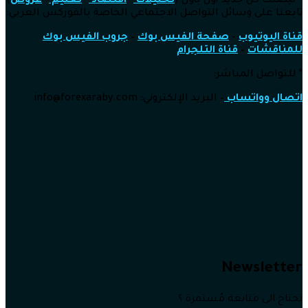
* ليصلك كل جديد أول بأول (
تحليلات
–
اقتصاد
–
تعليم
–
عروض
)
تابعنا على وسائل التواصل الاجتماعي الخاصة بالفوركس العربي:
قناة اليوتيوب
–
صفحة الفيس بوك
–
جروب الفيس بوك
للمناقشات
–
قناة التلجرام
* للتواصل المباشر:
اتصال وواتساب
–
البريد الإلكتروني: info
@forexaraby.com
Newsletter
تحتاج الى متابعة مُستمرة ؟