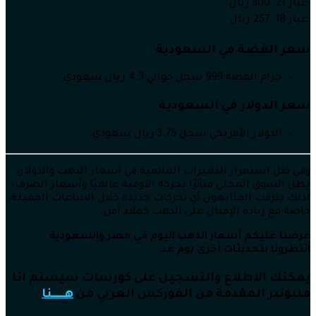
عيار 21
300 ريال
عيار 18
257 ريال
سعر الفضة في السعودية
جرام الفضة 999 سجل حوالي 4.3 ريال سعودي.
سعر الدولار في السعودية
الدولار الأمريكي سجل 3.75 ريال سعودي.
وفي ظل استمرار التغيرات العالمية في أسعار الذهب والدولار،
يظل السوق المحلي متأثرًا بحركة الأوقية عالميًا وأسعار الصرف،
لذلك يترقب المتابعون أي تحركات جديدة خلال الساعات المقبلة،
خاصة مع زيادة الإقبال على الذهب كملاذ آمن.
عرضنا عليكم أسعار الذهب اليوم في مصر والسعودية
انتظرونا بتحديثات أخرى يوم غد
يمكنك الاطلاع والتسجيل على كورسات سيستم انا
مليونير المقدمة من الفوركس العربي من
هــــــنا