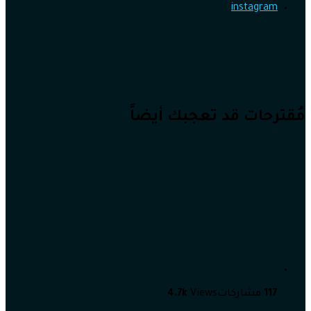
instagram
مُقترحات قد تعجبك أيضاً
117
مشاركات
Views
4.7k