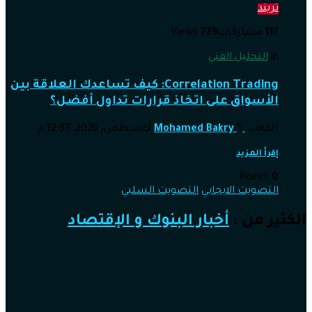
تريند
117
مشاركات
779
Views
in
التحليل الفني
Correlation Trading: كيف تساعدك العلاقة بين
الأسواق على اتخاذ قرارات تداول أفضل؟
الكاتب
5 أغسطس، 2026, 12:57 م
Mohamed Bakry
إقرأ المزيد
Points
0
التصويت الايجابي
التصويت السلبي
الكثير من :
أخبار البنوك و الإقتصاد