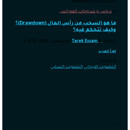
117
مشاركات
473
Views
in
دروس و شروحات الفوركس
ما هو السحب من رأس المال (Drawdown)؟
وكيف تتحكم فيه؟
الكاتب
6 أغسطس، 2026, 12:56 م
Tarek Essam
إقرأ المزيد
Points
0
التصويت الايجابي
التصويت السلبي