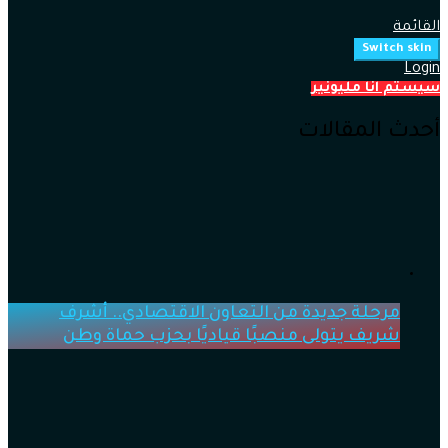
القائمة
Switch skin
Login
سيستم انا مليونير
أحدث المقالات
مرحلة جديدة من التعاون الاقتصادي.. أشرف
شريف يتولى منصبًا قياديًا بحزب حماة وطن