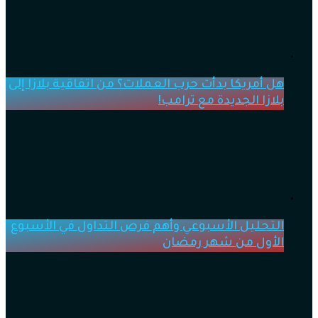
هل أمريكا بدأت حرب العملات؟ من اتفاقية بلازا إلى
بلازا الجديدة مع ترامب!
التحليل الأسبوعي وأهم فرص التداول في الأسبوع
الأول من شهر رمضان