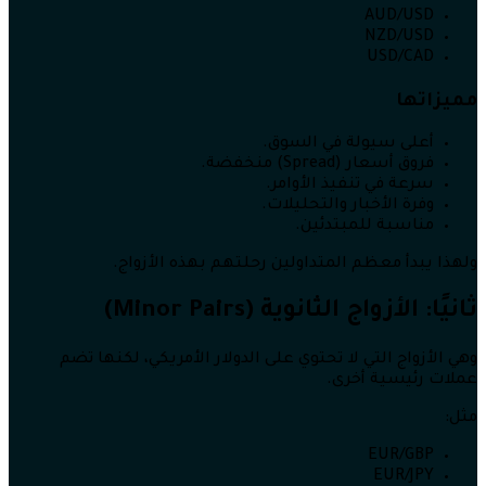
AUD/USD
NZD/USD
USD/CAD
مميزاتها
أعلى سيولة في السوق.
فروق أسعار (Spread) منخفضة.
سرعة في تنفيذ الأوامر.
وفرة الأخبار والتحليلات.
مناسبة للمبتدئين.
ولهذا يبدأ معظم المتداولين رحلتهم بهذه الأزواج.
ثانيًا: الأزواج الثانوية (Minor Pairs)
وهي الأزواج التي لا تحتوي على الدولار الأمريكي، لكنها تضم
عملات رئيسية أخرى.
مثل:
EUR/GBP
EUR/JPY