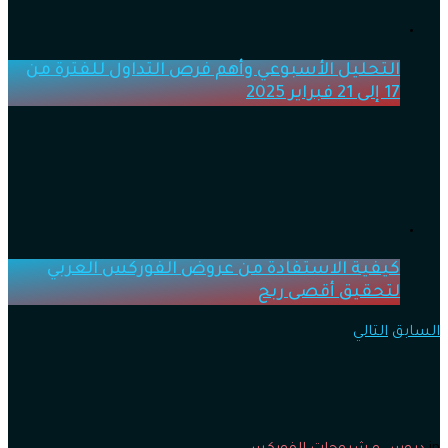
التحليل الأسبوعي وأهم فرص التداول للفترة من
17 إلى 21 فبراير 2025
كيفية الاستفادة من عروض الفوركس العربي
لتحقيق أقصى ربح
السابق
التالي