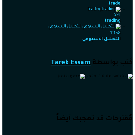
trade
trading
591
trading
التحليل الاسبوعي
1٬158
التحليل الاسبوعي
كُتب بواسطة
Tarek Essam
مُقترحات قد تعجبك أيضاً