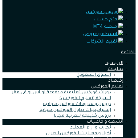
يوتيوب فوركس
فتح حساب
منصة MT4
انشطة و عروض
تقييم الشركات
القائمة
الرئيسية
تحليلات
السوق السعودي
إقتصاد
تعليم الفوركس
دورات فوركس تعليمية مدفوعة اونلاين أو في مقر
الشركة (تعليم الفوركس)
دروس و شروحات فوركس مجانية
إستراتيجيات تداول الفوركس مجانيا
دروس مُدبلجة للعربية مجانا
أنشطة و فاعليات
تجارب و اراء العملاء
أخبار و فعاليات الفوركس العربى