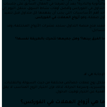
والثانوية والنادرة؟ بعد أن تعرفنا في المقال السابق على جلسات
التداول في الفوركس وأفضل أوقات نشاط السوق، ننتقل اليوم إلى
أحد أهم الأساسيات التي يجب أن يفهمها كل متداول قبل تنفيذ
أول صفقة، وهو
أزواج العملات في الفوركس
.
فعند فتح منصة التداول ستجد عشرات الأزواج المختلفة، وقد
تتساءل:
ما الفرق بينها؟ وهل جميعها تتحرك بالطريقة نفسها؟
الإجابة هي:
لا
.
فلكل زوج عملات خصائص مختلفة من حيث السيولة، والتقلبات،
والسبريد، وسرعة الحركة، لذلك فإن اختيار الزوج المناسب لا يقل
أهمية عن اختيار توقيت الدخول.
ما هي أزواج العملات في الفوركس؟