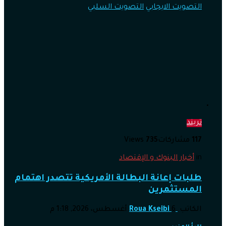
التصويت الايجابي
التصويت السلبي
تريند
117
مشاركات
735
Views
in
أخبار البنوك و الإقتصاد
طلبات إعانة البطالة الأمريكية تتصدر اهتمام
المستثمرين
الكاتب
6 أغسطس، 2026, 1:18 م
Roua Kseibi