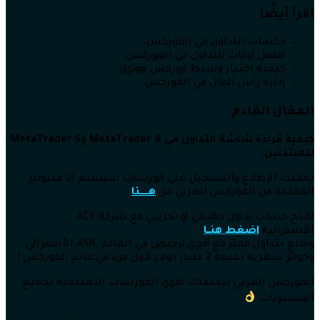
اقرأ أيضًا
جلسات التداول في الفوركس.
أفضل أوقات التداول في الفوركس.
كيفية اختيار وسيط فوركس موثوق.
إدارة رأس المال في الفوركس.
المقال القادم
كيفية قراءة شاشة التداول في MetaTrader 4 وMetaTrader 5
للمبتدئين.
يمكنك الاطلاع والتسجيل على كورسات سيستم انا مليونير
المقدمة من الفوركس العربي من
هــــــنا
لفتح حساب تداول حقيقي أو تجريبي مع شركة ACY
الأسترالية
اضغط هنــا
وتمتع بتداول مميّز مع أقوى ترخيص في العالم ASIC الأسترالي
وجوائز شهرية بقيمة 2 مليار دولار لأول مرة في عالم الفوركس !
الفوركس العربي بيقدملك اقوى الكورسات التعليمية لجميع
المستويات