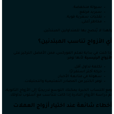
سيولة منخفضة.
سبريد مرتفع.
تقلبات سعرية قوية.
مخاطر أعلى.
ولهذا لا يُنصح بها للمتداولين المبتدئين.
أي الأزواج تناسب المبتدئين؟
إذا كنت في بداية تعلم الفوركس، فمن الأفضل التركيز على
الأزواج الرئيسية
لأنها توفر:
تكلفة تداول أقل.
حركة أكثر استقرارًا.
سهولة في متابعة الأخبار.
توفر الكثير من المصادر التعليمية والتحليلات.
ومع اكتساب الخبرة يمكنك التوسع تدريجيًا إلى الأزواج الثانوية،
ثم دراسة الأزواج النادرة إذا كانت تتناسب مع أسلوب تداولك.
أخطاء شائعة عند اختيار أزواج العملات