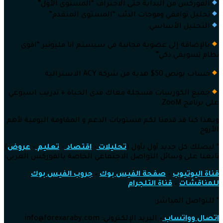
الفوركس من البداية حتى الاحتراف “المستوى الأول”
تحليل توافقي وموجات الذئب “المستوى المتقدم”
التحليل الأساسي
بالإضافة إلى عضوية مجانية في سيستم انا مليونير “اقوى
نظام تسويقي ذكي”
حساب بونص 50$ هدية من شركة ACY الاسترالية
جميع الكورسات مسجلة معاك مدى الحياة + تدريب اسبوعي
على برنامج ZooM
وبهذا كنا قد قدمنا لكم مستويات الدعم و المقاومة اليومية لأهم
الأزوج
* ليصلك كل جديد أول بأول (
تحليلات
–
اقتصاد
–
تعليم
–
عروض
)
تابعنا على وسائل التواصل الاجتماعي الخاصة بالفوركس العربي:
قناة اليوتيوب
–
صفحة الفيس بوك
–
جروب الفيس بوك
للمناقشات
–
قناة التلجرام
* للتواصل المباشر:
اتصال وواتساب
–
البريد الإلكتروني: info
@forexaraby.com