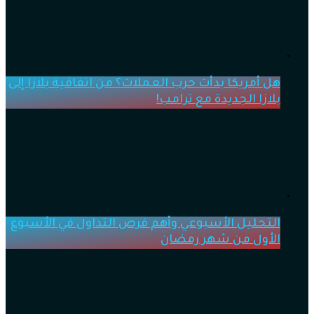
هل أمريكا بدأت حرب العملات؟ من اتفاقية بلازا إلى
بلازا الجديدة مع ترامب!
التحليل الأسبوعي وأهم فرص التداول في الأسبوع
الأول من شهر رمضان