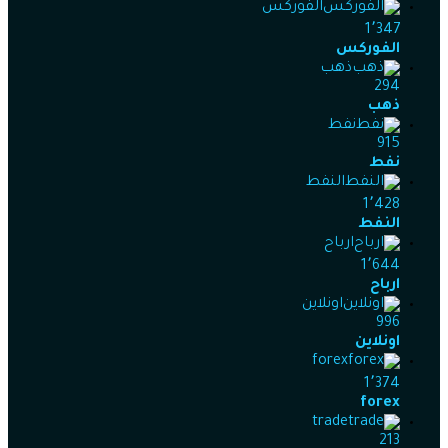
الفوركس
1٬347
الفوركس
ذهب
294
ذهب
نفط
915
نفط
النفط
1٬428
النفط
ارباح
1٬644
ارباح
اونلاين
996
اونلاين
forex
1٬374
forex
trade
213