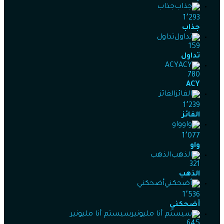
جذاب
1٬293
جذاب
تداول
159
تداول
ACY
780
ACY
الفائز
1٬239
الفائز
واو
1٬077
واو
الذهب
321
الذهب
أضحكني
1٬536
أضحكني
سيستم أنا مليونير
645