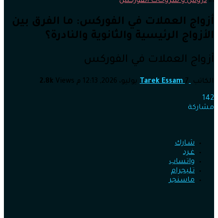
in
دروس و شروحات الفوركس
أزواج العملات في الفوركس: ما الفرق بين
الأزواج الرئيسية والثانوية والنادرة؟
أزواج العملات في الفوركس
الكاتب
7 يوليو، 2026, 12:13 م
Tarek Essam
Views
2.8k
142
مشاركة
شـارك
غـرد
واتساب
تليجرام
ماسنجر