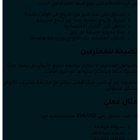
من أبرز الأخطاء التي يقع فيها المتداولون الجدد:
التداول على عدد كبير من الأزواج في الوقت نفسه.
اختيار الأزواج النادرة بحثًا عن أرباح سريعة.
تجاهل تأثير الأخبار الاقتصادية.
عدم معرفة طبيعة كل زوج.
التنقل المستمر بين الأزواج دون خطة واضحة.
نصيحة للمحترفين
المتداول المحترف لا يحاول متابعة جميع الأزواج، بل يختار عددًا
محدودًا منها ويتعلم سلوكها مع مرور الوقت.
فمعرفة زوج أو اثنين جيدًا أفضل بكثير من متابعة عشرات الأزواج
بشكل عشوائي.
مثال عملي
إذا كنت تتداول على
EUR/USD
، فستستفيد من:
سيولة مرتفعة.
سبريد منخفض.
تحركات واضحة.