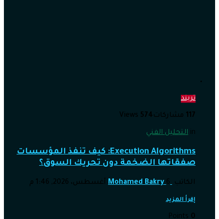
تريند
117
مشاركات
574
Views
in
التحليل الفني
Execution Algorithms: كيف تنفذ المؤسسات
صفقاتها الضخمة دون تحريك السوق؟
الكاتب
6 أغسطس، 2026, 1:46 م
Mohamed Bakry
إقرأ المزيد
Points
0