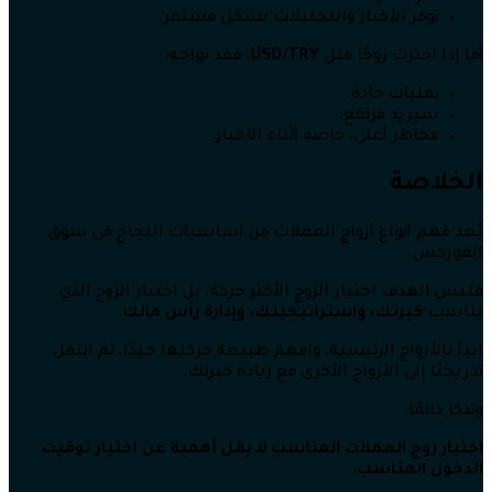
توفر الأخبار والتحليلات بشكل مستمر.
أما إذا اخترت زوجًا مثل
USD/TRY
، فقد تواجه:
تقلبات حادة.
سبريد مرتفع.
مخاطر أعلى، خاصة أثناء الأخبار.
الخلاصة
يُعد فهم أنواع أزواج العملات من أساسيات النجاح في سوق
الفوركس.
فليس الهدف اختيار الزوج الأكثر حركة، بل اختيار الزوج الذي
يناسب
خبرتك، واستراتيجيتك، وإدارة رأس مالك
.
ابدأ بالأزواج الرئيسية، وافهم طبيعة حركتها جيدًا، ثم انتقل
تدريجيًا إلى الأزواج الأخرى مع زيادة خبرتك.
وتذكر دائمًا:
اختيار زوج العملات المناسب لا يقل أهمية عن اختيار توقيت
الدخول المناسب.