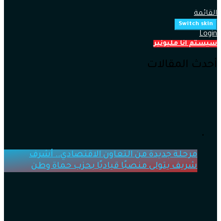
القائمة
Switch skin
Login
سيستم انا مليونير
أحدث المقالات
مرحلة جديدة من التعاون الاقتصادي.. أشرف
شريف يتولى منصبًا قياديًا بحزب حماة وطن