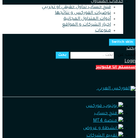
خدمات المتداول
فتح حساب تداول حقيقي او تجريبي
توصيات الفوركس و نتائجها
أدوات المتداول المجانية
اخبار الشركات و المواقع
منوعات
Switch skin
بحث
ابحث عن :
بحث
Login
سيستم انا مليونير
يوتيوب فوركس
فتح حساب
منصة MT4
انشطة و عروض
تقييم الشركات