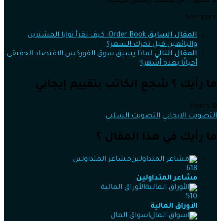
لا تقلق .. لن تصلك رسائل مُزعجة
See more
المقال السابق
Order Book: كيف تقرأ نوايا المشترين
والبائعين قبل تحرك السعر؟
المقال التالي
لماذا يسبق سوق الفوركس الاقتصاد الحقيقي
أحيانًا بعدة أشهر؟
ما رأيك ؟ شجع الكاتب بتقييم إيجابي
Points
0
التصويت الايجابي
التصويت السلبي
ما رأيك في هذا المقال ؟
مشاعر المتداولين
618
مشاعر المتداولين
الأوراق المالية
510
الأوراق المالية
اسواق المال