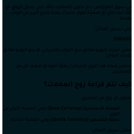
في سوق الفوركس يتم تداول العملات دائمًا على شكل
أزواج
، أي
أنك عند فتح أي صفقة تقوم بشراء عملة وبيع أخرى في الوقت
نفسه.
على سبيل المثال:
EUR/USD
يعني شراء اليورو مقابل بيع الدولار الأمريكي، أو بيع اليورو مقابل
شراء الدولار.
وتتغير قيمة هذا الزوج باستمرار وفقًا لقوة أو ضعف كل من
العملتين.
كيف تتم قراءة زوج العملات؟
يتكون أي زوج من عملتين:
العملة الأساسية (Base Currency):
وهي العملة الأولى في
الزوج.
عملة التسعير (Quote Currency):
وهي العملة الثانية.
فعلى سبيل المثال: