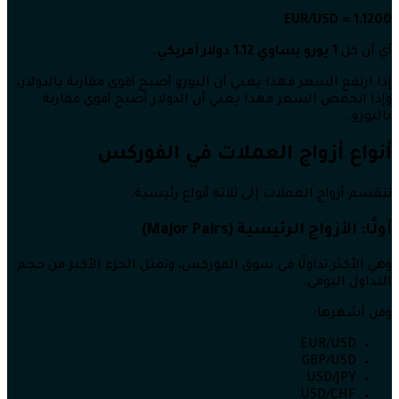
EUR/USD = 1.1200
أي أن كل
1 يورو يساوي 1.12 دولار أمريكي
.
إذا ارتفع السعر فهذا يعني أن اليورو أصبح أقوى مقارنة بالدولار،
وإذا انخفض السعر فهذا يعني أن الدولار أصبح أقوى مقارنة
باليورو.
أنواع أزواج العملات في الفوركس
تنقسم أزواج العملات إلى ثلاثة أنواع رئيسية.
أولًا: الأزواج الرئيسية (Major Pairs)
وهي الأكثر تداولًا في سوق الفوركس، وتمثل الجزء الأكبر من حجم
التداول اليومي.
ومن أشهرها:
EUR/USD
GBP/USD
USD/JPY
USD/CHF