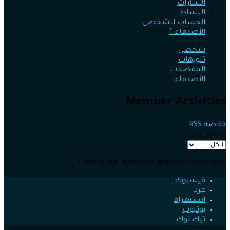
الشارات
النشاط
الحساب الشخصي
الأصدقاء
1
شخصى
تنويهات
المفضلات
الأصدقاء
Member Activities
خلاصة RSS
استعراض:
Loading the member’s updates. Please wait.
فيسبوك
غرد
انستغرام
يوتيوب
تيك توك