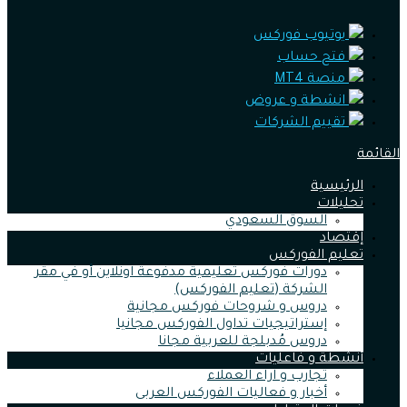
يوتيوب فوركس
فتح حساب
منصة MT4
انشطة و عروض
تقييم الشركات
القائمة
الرئيسية
تحليلات
السوق السعودي
إقتصاد
تعليم الفوركس
دورات فوركس تعليمية مدفوعة اونلاين أو في مقر
الشركة (تعليم الفوركس)
دروس و شروحات فوركس مجانية
إستراتيجيات تداول الفوركس مجانيا
دروس مُدبلجة للعربية مجانا
أنشطة و فاعليات
تجارب و اراء العملاء
أخبار و فعاليات الفوركس العربى