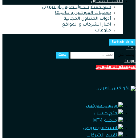
خدمات المتداول
فتح حساب تداول حقيقي او تجريبي
توصيات الفوركس و نتائجها
أدوات المتداول المجانية
اخبار الشركات و المواقع
منوعات
Switch skin
بحث
ابحث عن :
بحث
Login
سيستم انا مليونير
يوتيوب فوركس
فتح حساب
منصة MT4
انشطة و عروض
تقييم الشركات