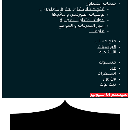
خدمات المتداول
فتح حساب تداول حقيقي او تجريبي
توصيات الفوركس و نتائجها
أدوات المتداول المجانية
اخبار الشركات و المواقع
منوعات
فتح حساب
التوصيات
الأنشطة
فيسبوك
غرد
انستغرام
يوتيوب
تيك توك
سيستم انا مليونير