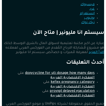
فيسبوك
غرد
انستغرام
يوتيوب
تيك توك
سيستم انا مليونير | متاح الآن
عبارة عن اكبر مكتبة تعليمية لاسواق المال بالشرق الاوسط كذلك
هو مشروع مُشاركة الارباح المُقدم من الفوركس العربي لعملاءه
اقرأ المزيد
لمعرفة مُميزات و خصائص سيستم انا مليونير
أحدث التعليقات
doxycycline for uti dosage how many days
على
المفكرة الاقتصادية العربية
keflex pregnancy category
على
المفكرة الاقتصادية العربية
provigil delayed ejaculation
على
المفكرة الاقتصادية العربية
جميع الحقوق محفوظة لشركة UniPips و موقع الفوركس العربي