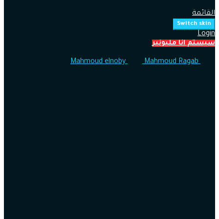
القائمة
Switch skin
Login
سيستم انا مليونير
Mahmoud elnoby
Mahmoud Ragab